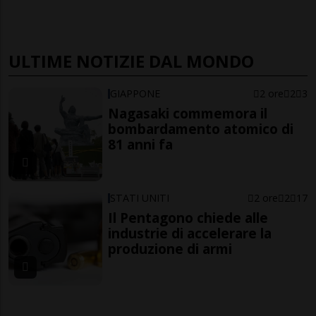
ULTIME NOTIZIE DAL MONDO
GIAPPONE
2 ore
2
3
Nagasaki commemora il
bombardamento atomico di
81 anni fa
STATI UNITI
2 ore
2
17
Il Pentagono chiede alle
industrie di accelerare la
produzione di armi