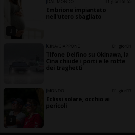
DAL MONDO
1 gior
6
55
Embrione impiantato
nell'utero sbagliato
CINA/GIAPPONE
1 gior
1
Tifone Delfino su Okinawa, la
Cina chiude i porti e le rotte
dei traghetti
MONDO
1 gior
7
Eclissi solare, occhio ai
pericoli