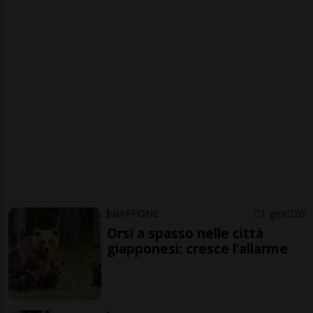
GIAPPONE
1 gior
20
Orsi a spasso nelle città
giapponesi: cresce l’allarme