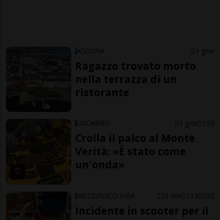
ASCONA
1 gior
Ragazzo trovato morto
nella terrazza di un
ristorante
LOCARNO
1 gior
133
Crolla il palco al Monte
Verità: «È stato come
un'onda»
MEZZOVICO-VIRA
21 ore
115
252
Incidente in scooter per il