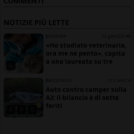
COMMENTI
NOTIZIE PIÙ LETTE
SVIZZERA
2 gior
23
46
«Ho studiato veterinaria,
ora me ne pento», capita
a una laureata su tre
MEZZOVICO
17 ore
14
Auto contro camper sulla
A2: il bilancio è di sette
feriti