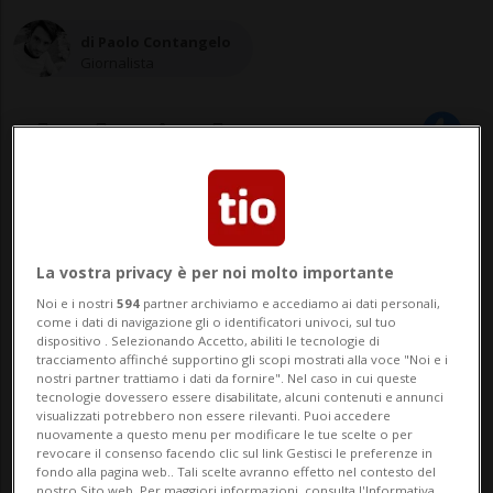
di Paolo Contangelo
Giornalista
23 feb 2023 - 12:31
50
La vostra privacy è per noi molto importante
Noi e i nostri
594
partner archiviamo e accediamo ai dati personali,
come i dati di navigazione gli o identificatori univoci, sul tuo
dispositivo . Selezionando Accetto, abiliti le tecnologie di
tracciamento affinché supportino gli scopi mostrati alla voce "Noi e i
nostri partner trattiamo i dati da fornire". Nel caso in cui queste
tecnologie dovessero essere disabilitate, alcuni contenuti e annunci
BUCHA - Tutto parte dalle circa due mila
visualizzati potrebbero non essere rilevanti. Puoi accedere
nuovamente a questo menu per modificare le tue scelte o per
telefonate fatte dai soldati russi, lo scorso
revocare il consenso facendo clic sul link Gestisci le preferenze in
fondo alla pagina web.. Tali scelte avranno effetto nel contesto del
nostro Sito web. Per maggiori informazioni, consulta l'Informativa