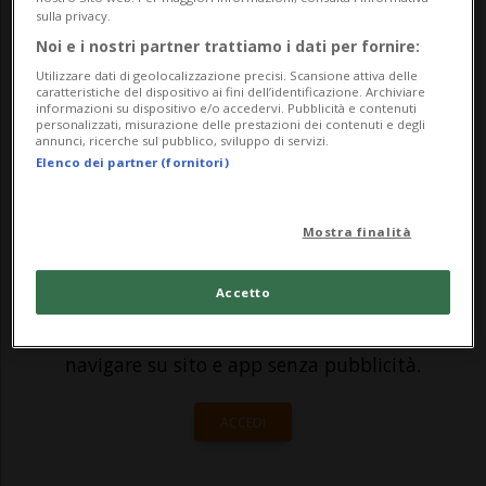
marzo, dall'Ucraina alle loro famiglie. Sono
sulla privacy.
le conversazioni intercettate e già in mano
Noi e i nostri partner trattiamo i dati per fornire:
ai magistrati di Kiev, che indagano sul
Utilizzare dati di geolocalizzazione precisi. Scansione attiva delle
caratteristiche del dispositivo ai fini dell’identificazione. Archiviare
informazioni su dispositivo e/o accedervi. Pubblicità e contenuti
massacro di Bucha. Le prom...
personalizzati, misurazione delle prestazioni dei contenuti e degli
annunci, ricerche sul pubblico, sviluppo di servizi.
Elenco dei partner (fornitori)
🔐 Sblocca il nostro archivio
esclusivo!
Mostra finalità
Sottoscrivi un abbonamento
Archivio
per
Accetto
leggere questo articolo, oppure scegli
MyTioAbo
per accedere all'archivio e
navigare su sito e app senza pubblicità.
ACCEDI