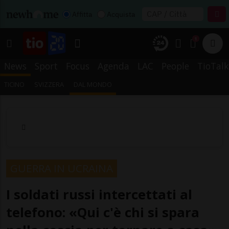
Affitta
Acquista
1
News
Sport
Focus
Agenda
LAC
People
TioTalk
TICINO
SVIZZERA
DAL MONDO
GUERRA IN UCRAINA
I soldati russi intercettati al
telefono: «Qui c'è chi si spara