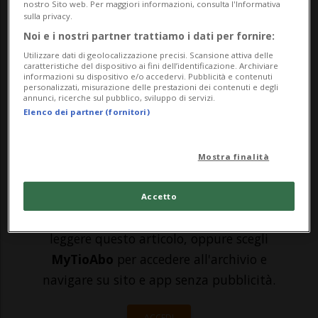
nostro Sito web. Per maggiori informazioni, consulta l'Informativa
Central Park potrebbero presto
sulla privacy.
Noi e i nostri partner trattiamo i dati per fornire:
scomparire. Ad indignare i newyorkesi è
Utilizzare dati di geolocalizzazione precisi. Scansione attiva delle
un video - diventato virale - che mostra un
caratteristiche del dispositivo ai fini dell’identificazione. Archiviare
informazioni su dispositivo e/o accedervi. Pubblicità e contenuti
personalizzati, misurazione delle prestazioni dei contenuti e degli
cavallo che crolla stremato sull’asfalto di
annunci, ricerche sul pubblico, sviluppo di servizi.
Elenco dei partner (fornitori)
Manhattan, in mezzo al traffico. Non &e...
Mostra finalità
🔐 Sblocca il nostro archivio
esclusivo!
Accetto
Sottoscrivi un abbonamento
Archivio
per
leggere questo articolo, oppure scegli
MyTioAbo
per accedere all'archivio e
navigare su sito e app senza pubblicità.
ACCEDI