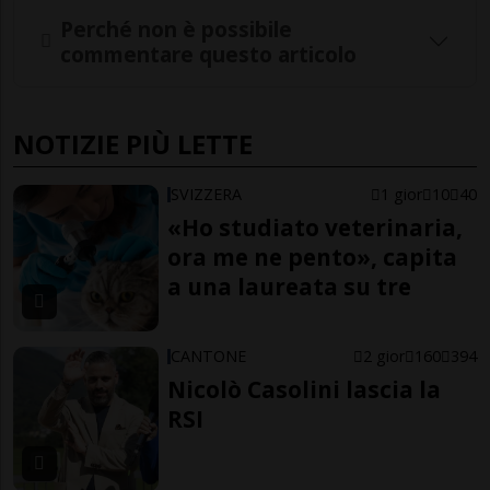
Perché non è possibile
commentare questo articolo
NOTIZIE PIÙ LETTE
SVIZZERA
1 gior
10
40
«Ho studiato veterinaria,
ora me ne pento», capita
a una laureata su tre
CANTONE
2 gior
160
394
Nicolò Casolini lascia la
RSI