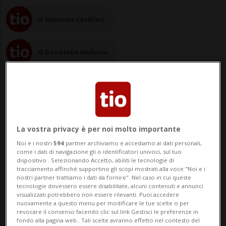
di Manuela Cavalieri
di Donatella Mulvoni
04 set 2022 - 17:23
Aggiornamento 21:55
La vostra privacy è per noi molto importante
Noi e i nostri
594
partner archiviamo e accediamo ai dati personali,
come i dati di navigazione gli o identificatori univoci, sul tuo
dispositivo . Selezionando Accetto, abiliti le tecnologie di
tracciamento affinché supportino gli scopi mostrati alla voce "Noi e i
nostri partner trattiamo i dati da fornire". Nel caso in cui queste
tecnologie dovessero essere disabilitate, alcuni contenuti e annunci
visualizzati potrebbero non essere rilevanti. Puoi accedere
nuovamente a questo menu per modificare le tue scelte o per
revocare il consenso facendo clic sul link Gestisci le preferenze in
NEW YORK - Le leggendarie carrozze di
fondo alla pagina web.. Tali scelte avranno effetto nel contesto del