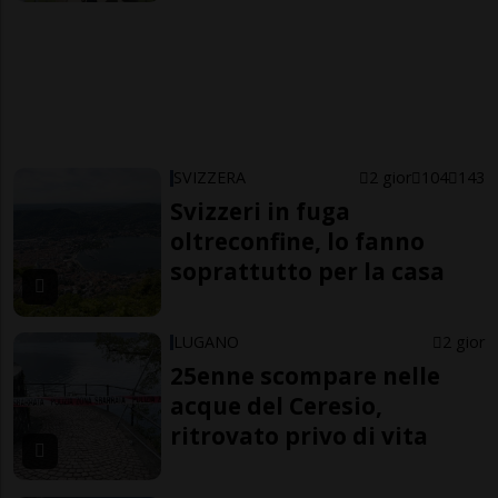
SVIZZERA
2 gior
104
143
Svizzeri in fuga
oltreconfine, lo fanno
soprattutto per la casa
LUGANO
2 gior
25enne scompare nelle
acque del Ceresio,
ritrovato privo di vita