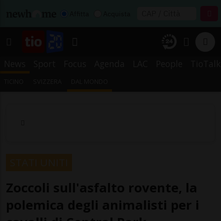
Affitta
Acquista
News
Sport
Focus
Agenda
LAC
People
TioTalk
TICINO
SVIZZERA
DAL MONDO
STATI UNITI
Zoccoli sull'asfalto rovente, la
polemica degli animalisti per i