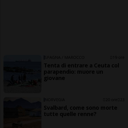
SPAGNA / MAROCCO
19 ore
Tenta di entrare a Ceuta col
parapendio: muore un
giovane
NORVEGIA
20 ore
23
Svalbard, come sono morte
tutte quelle renne?