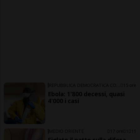
REPUBBLICA DEMOCRATICA CONGO
15 ore
Ebola: 1'800 decessi, quasi
4'000 i casi
MEDIO ORIENTE
17 ore
1
11
Siglato il patto sulla difesa