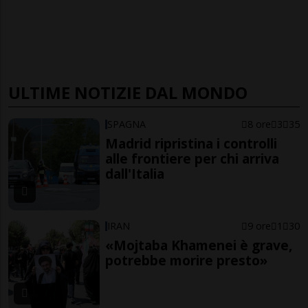
ULTIME NOTIZIE DAL MONDO
SPAGNA
8 ore
3
35
Madrid ripristina i controlli
alle frontiere per chi arriva
dall'Italia
IRAN
9 ore
1
30
«Mojtaba Khamenei è grave,
potrebbe morire presto»