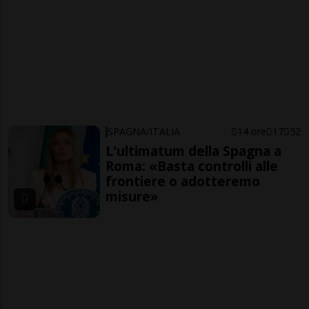
SPAGNA/ITALIA
14 ore
17
52
L'ultimatum della Spagna a
Roma: «Basta controlli alle
frontiere o adotteremo
misure»