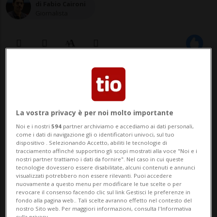
di Fabio Caironi
Giornalista
26 gen 2022 - 12:00
MILANO - Silvio Berlusconi è ancora
La vostra privacy è per noi molto importante
ricoverato all'ospedale San Raffaele di
Noi e i nostri
594
partner archiviamo e accediamo ai dati personali,
Milano, nel quale si trova da ormai sei
come i dati di navigazione gli o identificatori univoci, sul tuo
dispositivo . Selezionando Accetto, abiliti le tecnologie di
giorni. Trapela pochissimo dal suo
tracciamento affinché supportino gli scopi mostrati alla voce "Noi e i
nostri partner trattiamo i dati da fornire". Nel caso in cui queste
entourage, spiega il Corriere della Sera,
tecnologie dovessero essere disabilitate, alcuni contenuti e annunci
visualizzati potrebbero non essere rilevanti. Puoi accedere
ma si racconta di un leader di Forza Italia
nuovamente a questo menu per modificare le tue scelte o per
revocare il consenso facendo clic sul link Gestisci le preferenze in
fondo alla pagina web.. Tali scelte avranno effetto nel contesto del
di pes...
nostro Sito web. Per maggiori informazioni, consulta l'Informativa
sulla privacy.