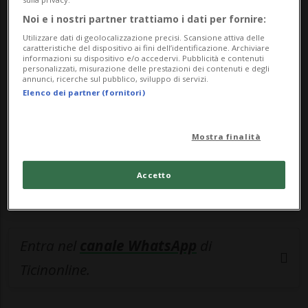
Noi e i nostri partner trattiamo i dati per fornire:
🔐 Sblocca il nostro archivio
Utilizzare dati di geolocalizzazione precisi. Scansione attiva delle
esclusivo!
caratteristiche del dispositivo ai fini dell’identificazione. Archiviare
informazioni su dispositivo e/o accedervi. Pubblicità e contenuti
personalizzati, misurazione delle prestazioni dei contenuti e degli
Sottoscrivi un abbonamento
Archivio
per
annunci, ricerche sul pubblico, sviluppo di servizi.
Elenco dei partner (fornitori)
leggere questo articolo, oppure scegli
MyTioAbo
per accedere all'archivio e
navigare su sito e app senza pubblicità.
Mostra finalità
Accetto
ACCEDI
Entra nel
canale WhatsApp
di
Ticinonline.