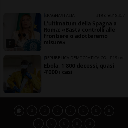
SPAGNA/ITALIA
19 ore
18
57
L'ultimatum della Spagna a
Roma: «Basta controlli alle
frontiere o adotteremo
misure»
REPUBBLICA DEMOCRATICA CONGO
19 ore
Ebola: 1'800 decessi, quasi
4'000 i casi