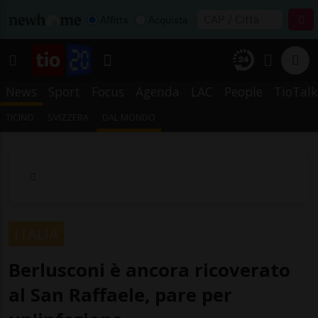
Affitta
Acquista
News
Sport
Focus
Agenda
LAC
People
TioTalk
TICINO
SVIZZERA
DAL MONDO
ITALIA
Berlusconi è ancora ricoverato
al San Raffaele, pare per