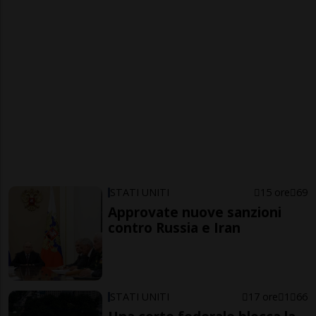
STATI UNITI
15 ore
69
Approvate nuove sanzioni
contro Russia e Iran
STATI UNITI
17 ore
1
66