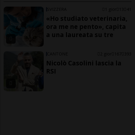
SVIZZERA
1 gior
13
41
«Ho studiato veterinaria,
ora me ne pento», capita
a una laureata su tre
CANTONE
2 gior
167
393
Nicolò Casolini lascia la
RSI