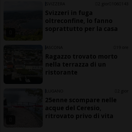
SVIZZERA
2 gior
106
143
Svizzeri in fuga
oltreconfine, lo fanno
soprattutto per la casa
ASCONA
19 ore
Ragazzo trovato morto
nella terrazza di un
ristorante
LUGANO
2 gior
25enne scompare nelle
acque del Ceresio,
ritrovato privo di vita