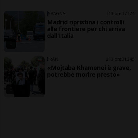
SPAGNA
13 ore
7
74
Madrid ripristina i controlli
alle frontiere per chi arriva
dall'Italia
IRAN
13 ore
1
45
«Mojtaba Khamenei è grave,
potrebbe morire presto»