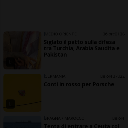
MEDIO ORIENTE
6 ore
1
8
Siglato il patto sulla difesa
tra Turchia, Arabia Saudita e
Pakistan
GERMANIA
8 ore
7
22
Conti in rosso per Porsche
SPAGNA / MAROCCO
8 ore
Tenta di entrare a Ceuta col