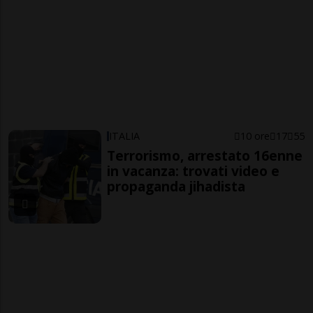
ITALIA
10 ore
17
55
Terrorismo, arrestato 16enne
in vacanza: trovati video e
propaganda jihadista