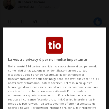
di Robert Krcmar
Giornalista in formazione
15 apr 2021 - 14:30
1
L'uomo è sotto accusa, e in quanto
La vostra privacy è per noi molto importante
«a rischio fuga», ora resterà in
Noi e i nostri
594
partner archiviamo e accediamo ai dati personali,
custodia
come i dati di navigazione gli o identificatori univoci, sul tuo
dispositivo . Selezionando Accetto, abiliti le tecnologie di
tracciamento affinché supportino gli scopi mostrati alla voce "Noi e i
nostri partner trattiamo i dati da fornire". Nel caso in cui queste
tecnologie dovessero essere disabilitate, alcuni contenuti e annunci
BOSTON - Un cittadino statunitense che lo
visualizzati potrebbero non essere rilevanti. Puoi accedere
nuovamente a questo menu per modificare le tue scelte o per
scorso gennaio ha partecipato all'assalto
revocare il consenso facendo clic sul link Gestisci le preferenze in
fondo alla pagina web.. Tali scelte avranno effetto nel contesto del
al Congresso Usa ha tentato di prendere
nostro Sito web. Per maggiori informazioni, consulta l'Informativa