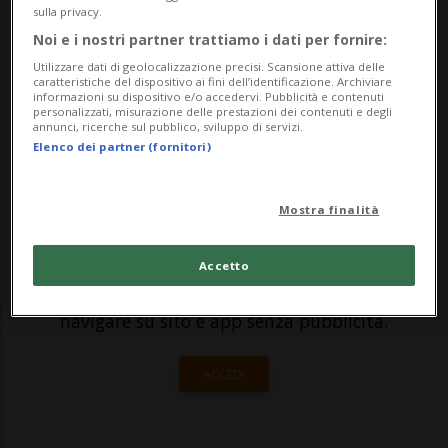
sulla privacy.
un volo per la Svizzera per sfuggire all'FBI.
Noi e i nostri partner trattiamo i dati per fornire:
Lo ha rivelato oggi il Washington Post,
Utilizzare dati di geolocalizzazione precisi. Scansione attiva delle
caratteristiche del dispositivo ai fini dell’identificazione. Archiviare
sulla base della decisione di un giudice...
informazioni su dispositivo e/o accedervi. Pubblicità e contenuti
personalizzati, misurazione delle prestazioni dei contenuti e degli
annunci, ricerche sul pubblico, sviluppo di servizi.
Elenco dei partner (fornitori)
🔐 Sblocca il nostro archivio
esclusivo!
Mostra finalità
Sottoscrivi un abbonamento
Archivio
per
leggere questo articolo, oppure scegli
Accetto
MyTioAbo
per accedere all'archivio e
navigare su sito e app senza pubblicità.
ACCEDI