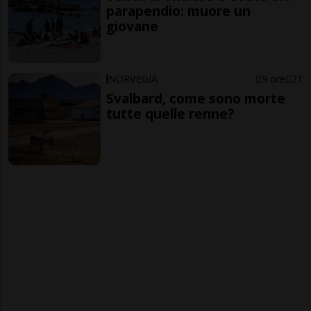
parapendio: muore un
giovane
NORVEGIA
9 ore
21
Svalbard, come sono morte
tutte quelle renne?