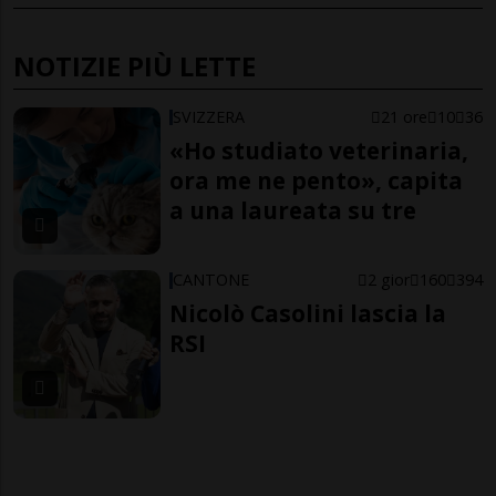
NOTIZIE PIÙ LETTE
SVIZZERA
21 ore
10
36
«Ho studiato veterinaria,
ora me ne pento», capita
a una laureata su tre
CANTONE
2 gior
160
394
Nicolò Casolini lascia la
RSI