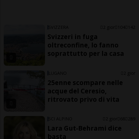
SVIZZERA
2 gior
104
142
Svizzeri in fuga
oltreconfine, lo fanno
soprattutto per la casa
LUGANO
2 gior
25enne scompare nelle
acque del Ceresio,
ritrovato privo di vita
SCI ALPINO
2 gior
68
289
Lara Gut-Behrami dice
basta