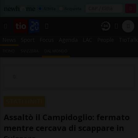
Affitta
Acquista
News
Sport
Focus
Agenda
LAC
People
TioTalk
TICINO
SVIZZERA
DAL MONDO
STATI UNITI
Assaltò il Campidoglio: fermato
mentre cercava di scappare in