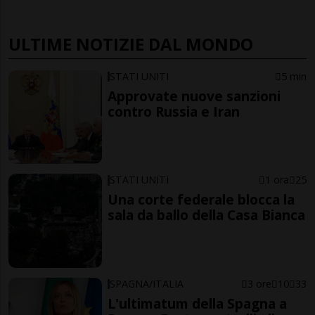
ULTIME NOTIZIE DAL MONDO
STATI UNITI
5 min
Approvate nuove sanzioni
contro Russia e Iran
STATI UNITI
1 ora
25
Una corte federale blocca la
sala da ballo della Casa Bianca
SPAGNA/ITALIA
3 ore
10
33
L'ultimatum della Spagna a