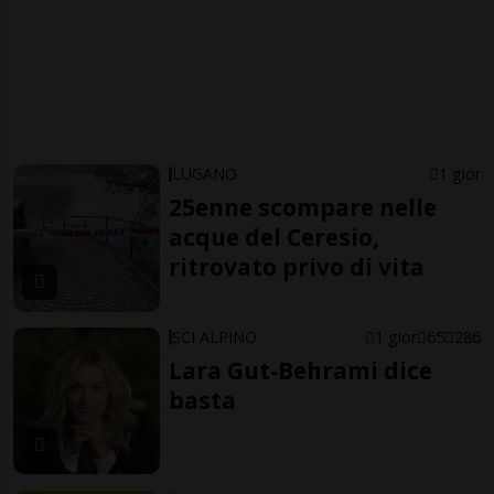
LUGANO
1 gior
25enne scompare nelle
acque del Ceresio,
ritrovato privo di vita
SCI ALPINO
1 gior
65
286
Lara Gut-Behrami dice
basta