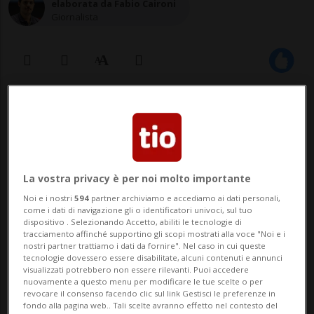
elaborata da Fabio Caironi
Giornalista
01 feb 2021 - 18:59
La vostra privacy è per noi molto importante
Noi e i nostri
594
partner archiviamo e accediamo ai dati personali,
come i dati di navigazione gli o identificatori univoci, sul tuo
dispositivo . Selezionando Accetto, abiliti le tecnologie di
tracciamento affinché supportino gli scopi mostrati alla voce "Noi e i
BRUXELLES - L'Agenzia europea per i
nostri partner trattiamo i dati da fornire". Nel caso in cui queste
tecnologie dovessero essere disabilitate, alcuni contenuti e annunci
medicinali (Ema) ha iniziato a esaminare i
visualizzati potrebbero non essere rilevanti. Puoi accedere
nuovamente a questo menu per modificare le tue scelte o per
dati sugli anticorpi monoclonali per il
revocare il consenso facendo clic sul link Gestisci le preferenze in
fondo alla pagina web.. Tali scelte avranno effetto nel contesto del