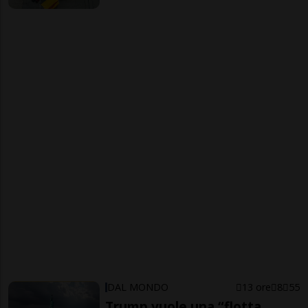
DAL MONDO
13 ore
8
55
Trump vuole una “flotta