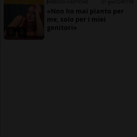
ARBEDO-CASTIONE
1 gior
24
159
«Non ho mai pianto per
me, solo per i miei
genitori»