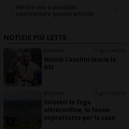
Perché non è possibile
commentare questo articolo
NOTIZIE PIÙ LETTE
CANTONE
1 gior
146
379
Nicolò Casolini lascia la
RSI
SVIZZERA
1 gior
100
142
Svizzeri in fuga
oltreconfine, lo fanno
soprattutto per la casa