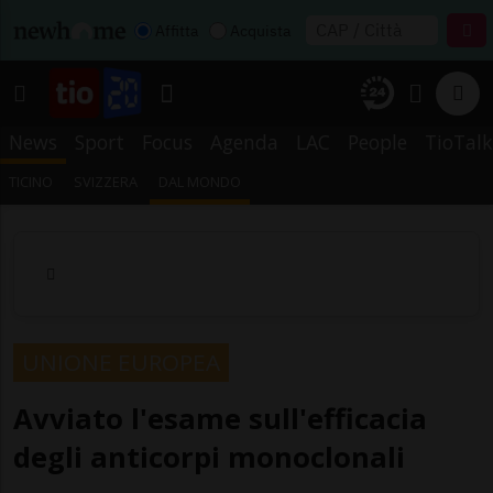
Affitta
Acquista
News
Sport
Focus
Agenda
LAC
People
TioTalk
TICINO
SVIZZERA
DAL MONDO
UNIONE EUROPEA
Avviato l'esame sull'efficacia
degli anticorpi monoclonali