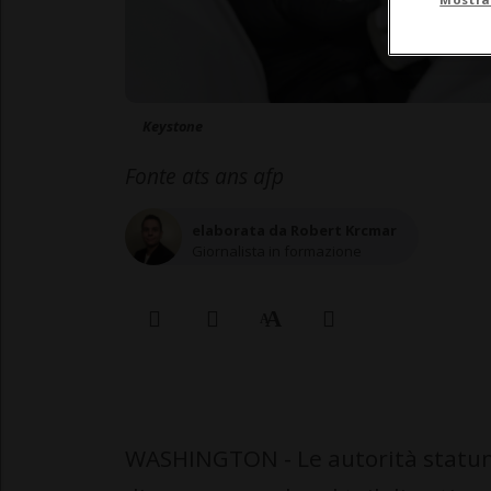
Keystone
Fonte ats ans afp
elaborata da Robert Krcmar
Giornalista in formazione
WASHINGTON - Le autorità statuni