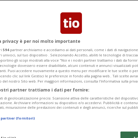
niziale dell'infezione, potrebbe
a privacy è per noi molto importante
ri
594
partner archiviamo e accediamo ai dati personali, come i dati di navigazione 
ri univoci, sul tuo dispositivo . Selezionando Accetto, abiliti le tecnologie di tracc
portino gli scopi mostrati alla voce "Noi e i nostri partner trattiamo i dati da fornir
tecnologie dovessero essere disabilitate, alcuni contenuti e annunci visualizzati 
vanti. Puoi accedere nuovamente a questo menu per modificare le tue scelte o per
endo clic sul link Gestisci le preferenze in fondo alla pagina web.. Tali scelte avr
o del nostro Sito web. Per maggiori informazioni, consulta l'Informativa sulla priva
ostri partner trattiamo i dati per fornire:
ati di geolocalizzazione precisi. Scansione attiva delle caratteristiche del dispositivo 
icazione. Archiviare informazioni su dispositivo e/o accedervi. Pubblicità e contenu
ati, misurazione delle prestazioni dei contenuti e degli annunci, ricerche sul pubbl
 partner (fornitori)
 finalità
Ac