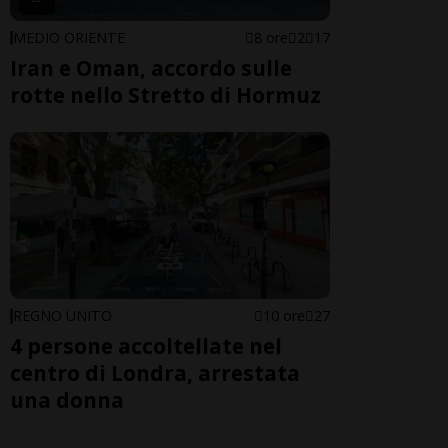
MEDIO ORIENTE
8 ore
2
17
Iran e Oman, accordo sulle
rotte nello Stretto di Hormuz
REGNO UNITO
10 ore
27
4 persone accoltellate nel
centro di Londra, arrestata
una donna