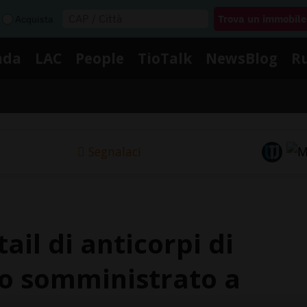
Acquista
nda
LAC
People
TioTalk
NewsBlog
R
Segnalaci
tail di anticorpi di
o somministrato a