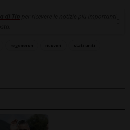
a di Tio
per ricevere le notizie più importanti
osta.
regeneron
ricoveri
stati uniti