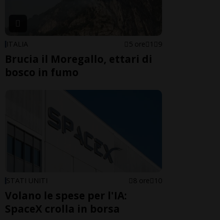
ITALIA
5 ore
1
9
Brucia il Moregallo, ettari di
bosco in fumo
STATI UNITI
8 ore
10
Volano le spese per l'IA:
SpaceX crolla in borsa