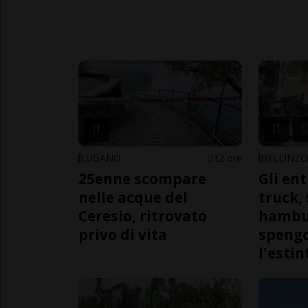
LUGANO
12 ore
BELLINZ
25enne scompare
Gli en
nelle acque del
truck,
Ceresio, ritrovato
hambur
privo di vita
spengo
l'estin