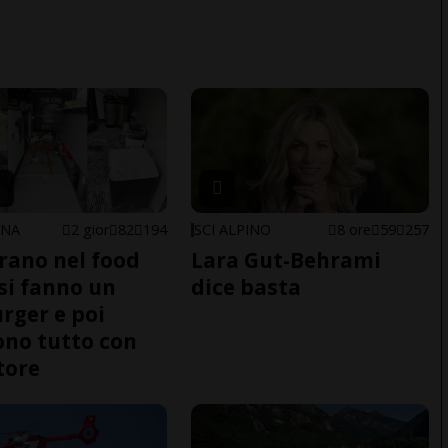
ONA
2 gior
82
194
SCI ALPINO
8 ore
59
257
trano nel food
Lara Gut-Behrami
 si fanno un
dice basta
ger e poi
no tutto con
tore