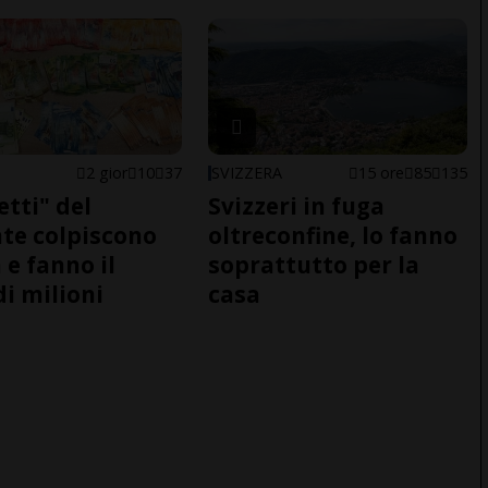
2 gior
10
37
SVIZZERA
15 ore
85
135
etti" del
Svizzeri in fuga
te colpiscono
oltreconfine, lo fanno
 e fanno il
soprattutto per la
di milioni
casa