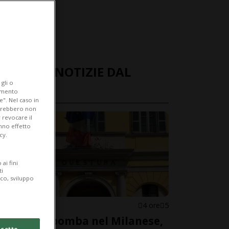
ULTIME NOTIZIE DAL
gli o
MONDO
iamento
e". Nel caso in
potrebbero non
 revocare il
anno effetto
cy.
ai fini
ti
ico, sviluppo
ITALIA
4 ore
5
Allarme bomba nel Milanese,
cetto