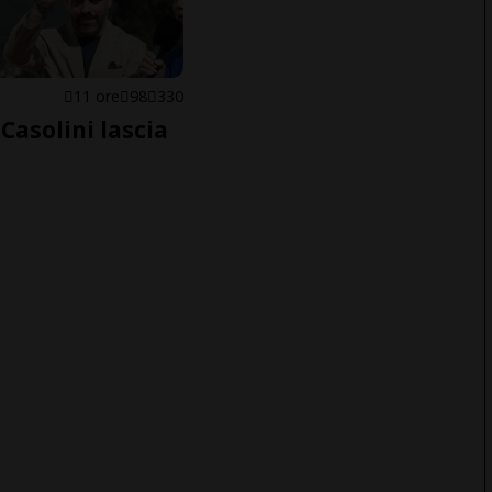
E
11 ore
98
330
Casolini lascia