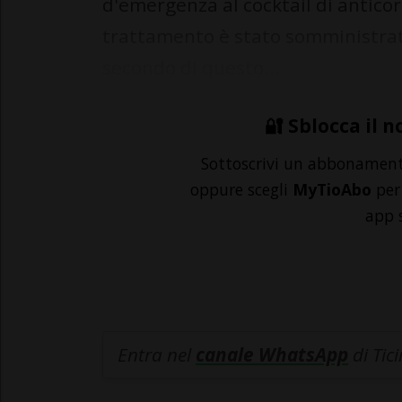
d'emergenza al cocktail di anticor
trattamento è stato somministrat
secondo di questo...
🔐 Sblocca il n
Sottoscrivi un abbonamen
oppure scegli
MyTioAbo
per 
app 
Entra nel
canale WhatsApp
di Tic