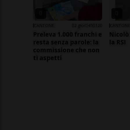
CANTONE
2 gior
45
120
CANTON
Preleva 1.000 franchi e
Nicolò 
resta senza parole: la
la RSI
commissione che non
ti aspetti