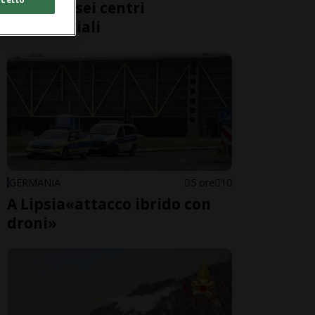
evacuati sei centri
commerciali
GERMANIA
5 ore
10
A Lipsia«attacco ibrido con
droni»