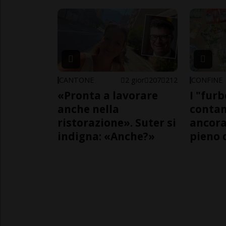
CANTONE
2 gior
207
212
CONFINE
«Pronta a lavorare
I "furb
anche nella
contan
ristorazione». Suter si
ancora
indigna: «Anche?»
pieno 