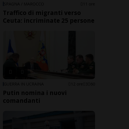
SPAGNA / MAROCCO
11 ore
Traffico di migranti verso
Ceuta: incriminate 25 persone
GUERRA IN UCRAINA
12 ore
3
60
Putin nomina i nuovi
comandanti