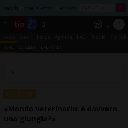
Affitta
Acquista
News
Sport
Focus
Agenda
LAC
People
TioTalk
TICINO
SVIZZERA
DAL MONDO
CANTONE
«Mondo veterinario: è davvero
una giungla?»