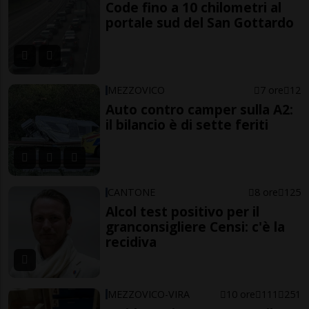
Code fino a 10 chilometri al
portale sud del San Gottardo
MEZZOVICO
7 ore
12
Auto contro camper sulla A2:
il bilancio è di sette feriti
CANTONE
8 ore
125
Alcol test positivo per il
granconsigliere Censi: c'è la
recidiva
MEZZOVICO-VIRA
10 ore
111
251