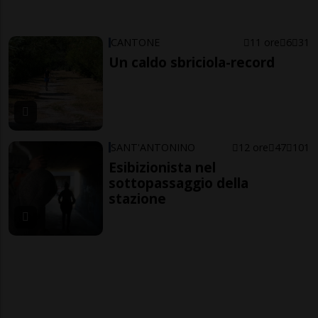
CANTONE
11 ore
6
31
Un caldo sbriciola-record
SANT'ANTONINO
12 ore
47
101
Esibizionista nel
sottopassaggio della
stazione