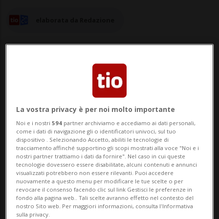
elaborata da Redazione
22 dic 2025 - 09:51
4
La vostra privacy è per noi molto importante
BELLINZONA - A seguito dell'appello
Noi e i nostri
594
partner archiviamo e accediamo ai dati personali,
lanciato dall’Ordine dei Medici Veterinari
come i dati di navigazione gli o identificatori univoci, sul tuo
dispositivo . Selezionando Accetto, abiliti le tecnologie di
tracciamento affinché supportino gli scopi mostrati alla voce "Noi e i
del Canton Ticino, anche la politica entra
nostri partner trattiamo i dati da fornire". Nel caso in cui queste
tecnologie dovessero essere disabilitate, alcuni contenuti e annunci
nel merito chiedendo maggiore chiarezza
visualizzati potrebbero non essere rilevanti. Puoi accedere
nuovamente a questo menu per modificare le tue scelte o per
sul funzionamento e sulla
revocare il consenso facendo clic sul link Gestisci le preferenze in
fondo alla pagina web.. Tali scelte avranno effetto nel contesto del
regolamentazione del settore. Un gruppo
nostro Sito web. Per maggiori informazioni, consulta l'Informativa
sulla privacy.