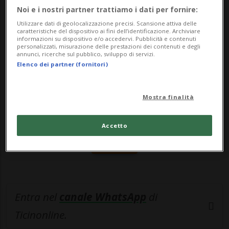
interpartitico di de...
Noi e i nostri partner trattiamo i dati per fornire:
Utilizzare dati di geolocalizzazione precisi. Scansione attiva delle
🔐 Sblocca il nostro archivio
caratteristiche del dispositivo ai fini dell’identificazione. Archiviare
informazioni su dispositivo e/o accedervi. Pubblicità e contenuti
personalizzati, misurazione delle prestazioni dei contenuti e degli
esclusivo!
annunci, ricerche sul pubblico, sviluppo di servizi.
Elenco dei partner (fornitori)
Sottoscrivi un abbonamento
Archivio
per
leggere questo articolo, oppure scegli
Mostra finalità
MyTioAbo
per accedere all'archivio e
navigare su sito e app senza pubblicità.
Accetto
ACCEDI
Entra nel
canale WhatsApp
di
Ticinonline.