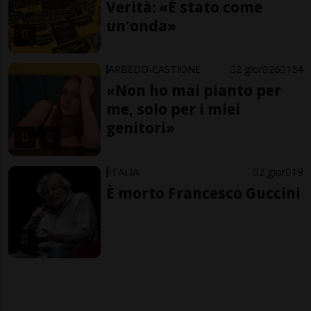
Verità: «È stato come
un'onda»
ARBEDO-CASTIONE
2 gior
26
154
«Non ho mai pianto per
me, solo per i miei
genitori»
ITALIA
2 gior
19
È morto Francesco Guccini