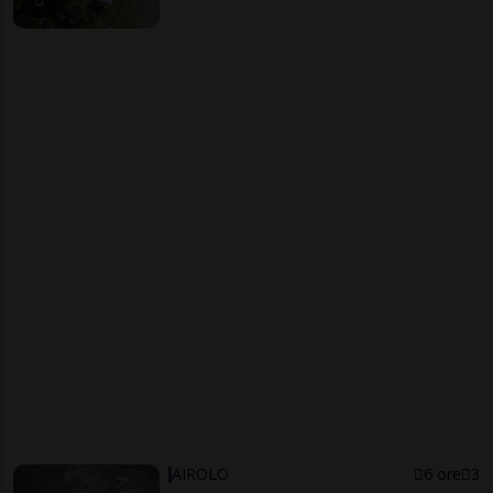
AIROLO
6 ore
3