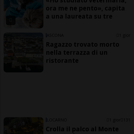
«Ho studiato veterinaria,
ora me ne pento», capita
a una laureata su tre
ASCONA
1 gior
Ragazzo trovato morto
nella terrazza di un
ristorante
LOCARNO
1 gior
131
Crolla il palco al Monte