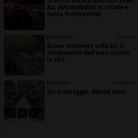
Traffico ancora bloccato sulla
A2, automobilisti in strada e
tanta frustrazione
MEZZOVICO
3 ore
4
Grave incidente sulla A2: il
conducente dell'auto rischia
la vita
LOCARNO
4 ore
19
Un messaggio, 60mila nomi