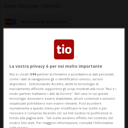
Fonte Mozione Ostinelli
elaborata da Redazione
21 ago 2023 - 15:14
124
La vostra privacy è per noi molto importante
Noi e i nostri
594
partner archiviamo e accediamo ai dati personali,
BELLINZONA - In qualità di deputato in
come i dati di navigazione gli o identificatori univoci, sul tuo
dispositivo . Selezionando Accetto, abiliti le tecnologie di
Gran Consiglio, Roberto Ostinelli - il
tracciamento affinché supportino gli scopi mostrati alla voce "Noi e i
nostri partner trattiamo i dati da fornire". Nel caso in cui queste
medico che durante la pandemia Covid
tecnologie dovessero essere disabilitate, alcuni contenuti e annunci
visualizzati potrebbero non essere rilevanti. Puoi accedere
aveva espresso teorie in contrasto con
nuovamente a questo menu per modificare le tue scelte o per
revocare il consenso facendo clic sul link Gestisci le preferenze in
quelle portate avanti dalle autorità e dalla
fondo alla pagina web.. Tali scelte avranno effetto nel contesto del
nostro Sito web. Per maggiori informazioni, consulta l'Informativa
sulla privacy.