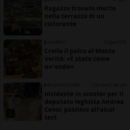
Ragazzo trovato morto
nella terrazza di un
ristorante
LOCARNO
2 gior
133
Crolla il palco al Monte
Verità: «È stato come
un'onda»
MEZZOVICO-VIRA
23 ore
118
254
Incidente in scooter per il
deputato leghista Andrea
Censi: positivo all’alcol
test