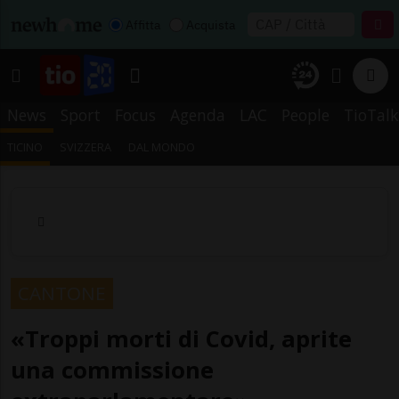
Affitta
Acquista
News
Sport
Focus
Agenda
LAC
People
TioTalk
TICINO
SVIZZERA
DAL MONDO
CANTONE
«Troppi morti di Covid, aprite
una commissione