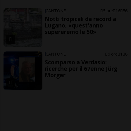
CANTONE
5 ore
16
56
Notti tropicali da record a
Lugano, «quest'anno
supereremo le 50»
CANTONE
6 ore
1
8
Scomparso a Verdasio:
ricerche per il 67enne Jürg
Morger