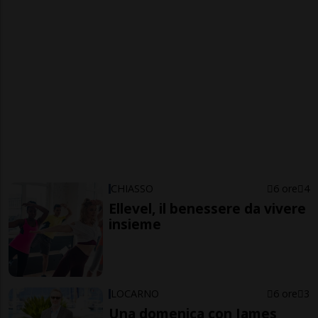
CHIASSO
6 ore
4
Ellevel, il benessere da vivere
insieme
LOCARNO
6 ore
3
Una domenica con James