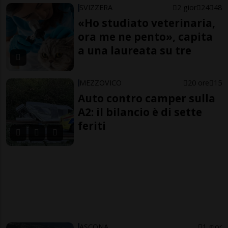
SVIZZERA
2 gior
24
48
«Ho studiato veterinaria,
ora me ne pento», capita
a una laureata su tre
MEZZOVICO
20 ore
15
Auto contro camper sulla
A2: il bilancio è di sette
feriti
ASCONA
1 gior