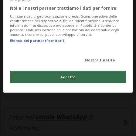
comunità medica svizzera ...
Noi e i nostri partner trattiamo i dati per fornire:
Utilizzare dati di geolocalizzazione precisi. Scansione attiva delle
🔐 Sblocca il nostro archivio
caratteristiche del dispositivo ai fini dell’identificazione. Archiviare
informazioni su dispositivo e/o accedervi. Pubblicità e contenuti
esclusivo!
personalizzati, misurazione delle prestazioni dei contenuti e degli
annunci, ricerche sul pubblico, sviluppo di servizi.
Elenco dei partner (fornitori)
Sottoscrivi un abbonamento
Archivio
per
leggere questo articolo, oppure scegli
MyTioAbo
per accedere all'archivio e
Mostra finalità
navigare su sito e app senza pubblicità.
Accetto
ACCEDI
Entra nel
canale WhatsApp
di
Ticinonline.