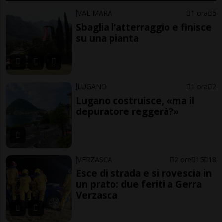
VAL MARA
1 ora
5
Sbaglia l’atterraggio e finisce
su una pianta
LUGANO
1 ora
2
Lugano costruisce, «ma il
depuratore reggerà?»
VERZASCA
2 ore
15
18
Esce di strada e si rovescia in
un prato: due feriti a Gerra
Verzasca