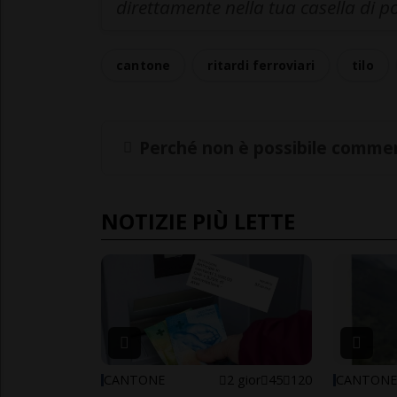
direttamente nella tua casella di p
cantone
ritardi ferroviari
tilo
Perché non è possibile commen
NOTIZIE PIÙ LETTE
CANTONE
2 gior
45
120
CANTON