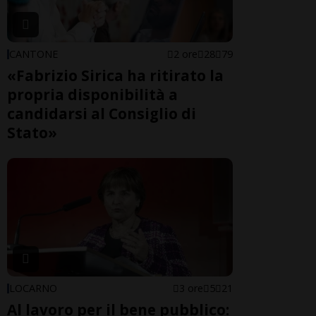
CANTONE
2 ore
28
79
«Fabrizio Sirica ha ritirato la
propria disponibilità a
candidarsi al Consiglio di
Stato»
LOCARNO
3 ore
5
21
Al lavoro per il bene pubblico: