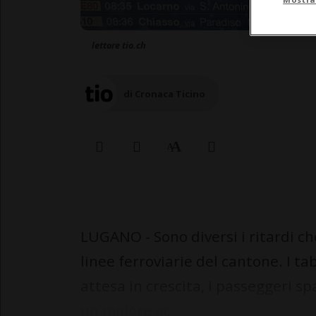
lettore tio.ch
di Cronaca Ticino
LUGANO - Sono diversi i ritardi c
linee ferroviarie del cantone. I ta
attesa in crescita, i passeggeri spa
un malore ac...