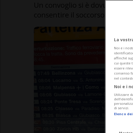
Un convoglio si è dovuto ferm
consentire il soccorso di una 
La vostr
Noi e i nost
identificato
affinché sup
cui queste 
essere rile
consenso fac
nel contest
Noi e i n
Utilizzare d
dell’identif
personalizz
di servizi.
Elenco dei
Mostra