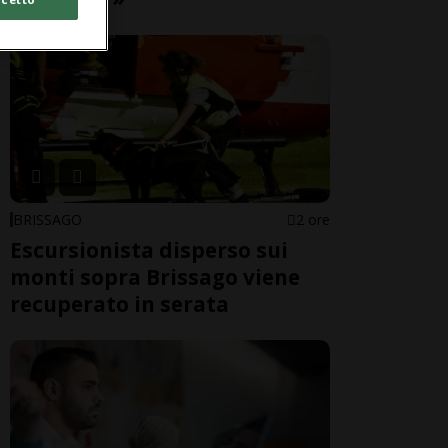
BRISSAGO
2 ore
Escursionista disperso sui
monti sopra Brissago viene
recuperato in serata