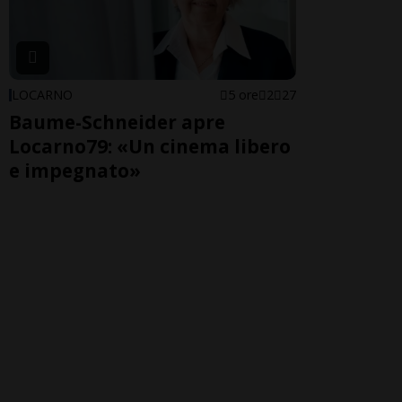
LOCARNO
5 ore
2
27
Baume-Schneider apre
Locarno79: «Un cinema libero
e impegnato»