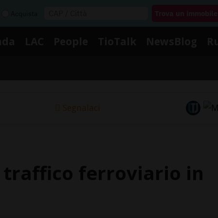
Acquista
nda
LAC
People
TioTalk
NewsBlog
R
Segnalaci
traffico ferroviario in