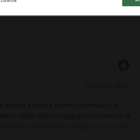
17 lug 2025 - 09:04
he questa mattina hanno interessato le
belloni delle stazioni segnalavano minuti di
zientiti. All’origine dei disagi, questa volta,