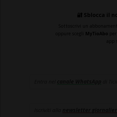
🔐 Sblocca il n
Sottoscrivi un abbonamen
oppure scegli
MyTioAbo
per 
app 
Entra nel
canale WhatsApp
di Tic
Iscriviti alla
newsletter giornalier