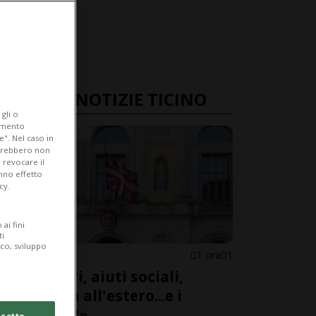
ULTIME NOTIZIE TICINO
gli o
iamento
e". Nel caso in
potrebbero non
 revocare il
anno effetto
cy.
ai fini
ti
ico, sviluppo
LUGANO
1 ora
1
«Stranieri, aiuti sociali,
proprietà all'estero...e i
controlli?»
cetto