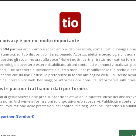
are per 20 minuti a Paradiso per
persona
a privacy è per noi molto importante
ri
594
partner archiviamo e accediamo ai dati personali, come i dati di navigazione 
ri univoci, sul tuo dispositivo . Selezionando Accetto, abiliti le tecnologie di tracc
portino gli scopi mostrati alla voce "Noi e i nostri partner trattiamo i dati da fornir
tecnologie dovessero essere disabilitate, alcuni contenuti e annunci visualizzati 
vanti. Puoi accedere nuovamente a questo menu per modificare le tue scelte o per
endo clic sul link Gestisci le preferenze in fondo alla pagina web.. Tali scelte avr
o del nostro Sito web. Per maggiori informazioni, consulta l'Informativa sulla priva
ostri partner trattiamo i dati per fornire:
ati di geolocalizzazione precisi. Scansione attiva delle caratteristiche del dispositivo 
icazione. Archiviare informazioni su dispositivo e/o accedervi. Pubblicità e contenu
ati, misurazione delle prestazioni dei contenuti e degli annunci, ricerche sul pubbl
 partner (fornitori)
 finalità
Ac