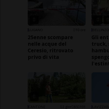
LUGANO
10 ore
BELLINZ
25enne scompare
Gli en
nelle acque del
truck,
Ceresio, ritrovato
hambur
privo di vita
spengo
l'estin
CANTONE
2 gior
85
101
LAVIZZAR