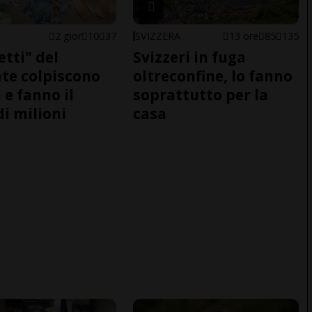
2 gior
10
37
SVIZZERA
13 ore
85
135
etti" del
Svizzeri in fuga
te colpiscono
oltreconfine, lo fanno
 e fanno il
soprattutto per la
di milioni
casa