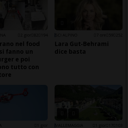
ONA
2 gior
82
194
SCI ALPINO
7 ore
59
252
trano nel food
Lara Gut-Behrami
 si fanno un
dice basta
ger e poi
no tutto con
tore
A
1 gior
VALLEMAGGIA
1 gior
17
103