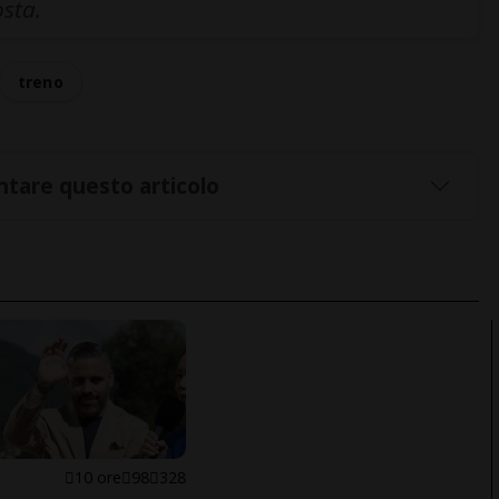
osta.
treno
tare questo articolo
E
10 ore
98
328