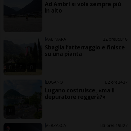
Ad Ambrì si vola sempre più
in alto
VAL MARA
2 ore
5
18
Sbaglia l’atterraggio e finisce
su una pianta
LUGANO
2 ore
4
7
Lugano costruisce, «ma il
depuratore reggerà?»
VERZASCA
3 ore
19
27