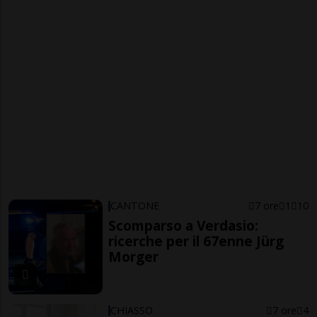
CANTONE
7 ore
1
10
Scomparso a Verdasio:
ricerche per il 67enne Jürg
Morger
CHIASSO
7 ore
4