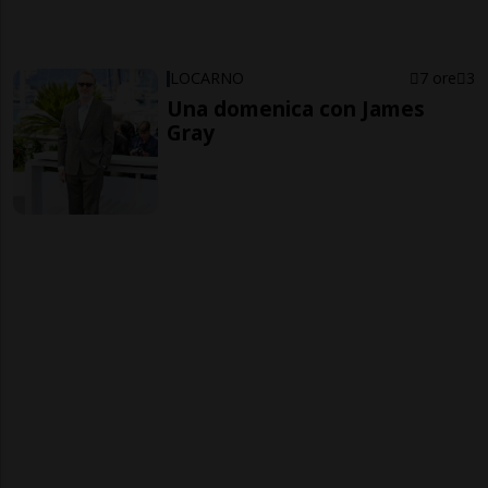
LOCARNO
7 ore
3
Una domenica con James
Gray