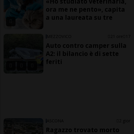
«Ho studiato veterinaria,
ora me ne pento», capita
a una laureata su tre
MEZZOVICO
21 ore
17
Auto contro camper sulla
A2: il bilancio è di sette
feriti
ASCONA
2 gior
Ragazzo trovato morto