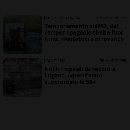
MEZZOVICO-VIRA
5 ore
36
162
Tamponamento sull’A2, dal
camper spagnolo sbalza fuori
Nino: «Aiutateci a ritrovarlo»
CANTONE
6 ore
22
56
Notti tropicali da record a
Lugano, «quest'anno
supereremo le 50»