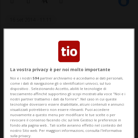
16 set 2014 - 11:11
Aggiornamento 24 nov 2014 - 02:22
La vostra privacy è per noi molto importante
Noi e i nostri
594
partner archiviamo e accediamo ai dati personali,
come i dati di navigazione gli o identificatori univoci, sul tuo
dispositivo . Selezionando Accetto, abiliti le tecnologie di
MANNO – È stato inaugurato oggi presso il
tracciamento affinché supportino gli scopi mostrati alla voce "Noi e i
nostri partner trattiamo i dati da fornire". Nel caso in cui queste
Centro Galleria 2 di Manno (Lugano) il
tecnologie dovessero essere disabilitate, alcuni contenuti e annunci
visualizzati potrebbero non essere rilevanti. Puoi accedere
Data Center Bancadati.ch. Nato dalla
nuovamente a questo menu per modificare le tue scelte o per
revocare il consenso facendo clic sul link Gestisci le preferenze in
collaborazione tra gli imprenditori Silvio
fondo alla pagina web.. Tali scelte avranno effetto nel contesto del
nostro Sito web. Per maggiori informazioni, consulta l'Informativa
Tarchini e Nicola Moresi, il nuovo Data
sulla privacy.