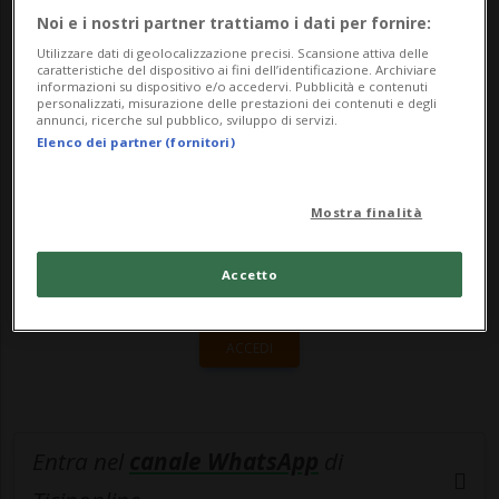
Noi e i nostri partner trattiamo i dati per fornire:
Center è stato realizzat...
Utilizzare dati di geolocalizzazione precisi. Scansione attiva delle
caratteristiche del dispositivo ai fini dell’identificazione. Archiviare
informazioni su dispositivo e/o accedervi. Pubblicità e contenuti
🔐 Sblocca il nostro archivio
personalizzati, misurazione delle prestazioni dei contenuti e degli
annunci, ricerche sul pubblico, sviluppo di servizi.
esclusivo!
Elenco dei partner (fornitori)
Sottoscrivi un abbonamento
Archivio
per
Mostra finalità
leggere questo articolo, oppure scegli
MyTioAbo
per accedere all'archivio e
Accetto
navigare su sito e app senza pubblicità.
ACCEDI
Entra nel
canale WhatsApp
di