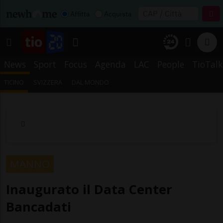
Affitta
Acquista
News
Sport
Focus
Agenda
LAC
People
TioTalk
TICINO
SVIZZERA
DAL MONDO
MANNO
Inaugurato il Data Center
Bancadati