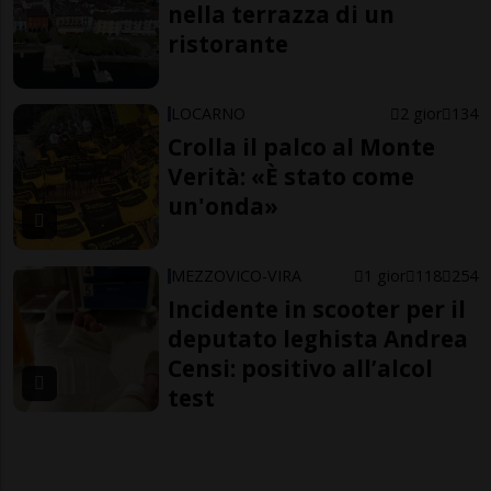
nella terrazza di un
ristorante
LOCARNO
2 gior
134
Crolla il palco al Monte
Verità: «È stato come
un'onda»
MEZZOVICO-VIRA
1 gior
118
254
Incidente in scooter per il
deputato leghista Andrea
Censi: positivo all’alcol
test