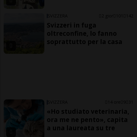
SVIZZERA
2 gior
101
142
Svizzeri in fuga
oltreconfine, lo fanno
soprattutto per la casa
SVIZZERA
14 ore
9
31
«Ho studiato veterinaria,
ora me ne pento», capita
a una laureata su tre