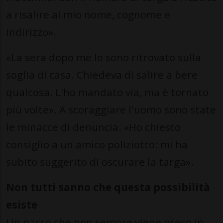
a risalire al mio nome, cognome e
indirizzo».
«La sera dopo me lo sono ritrovato sulla
soglia di casa. Chiedeva di salire a bere
qualcosa. L'ho mandato via, ma è tornato
più volte». A scoraggiare l'uomo sono state
le minacce di denuncia. «Ho chiesto
consiglio a un amico poliziotto: mi ha
subito suggerito di oscurare la targa».
Non tutti sanno che questa possibilità
esiste
Un passo che non sempre viene preso in