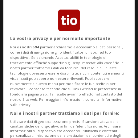
vita, la paura è ancora viva nella sua
testimonianza.
SVIZZERA
La vostra privacy è per noi molto importante
Noi e i nostri
594
partner archiviamo e accediamo ai dati personali,
Basta un numero
come i dati di navigazione gli o identificatori univoci, sul tuo
di targa per
dispositivo . Selezionando Accetto, abiliti le tecnologie di
tracciamento affinché supportino gli scopi mostrati alla voce "Noi e i
ritrovarsi
nostri partner trattiamo i dati da fornire". Nel caso in cui queste
tecnologie dovessero essere disabilitate, alcuni contenuti e annunci
molestatori sotto
visualizzati potrebbero non essere rilevanti. Puoi accedere
casa
nuovamente a questo menu per modificare le tue scelte o per
revocare il consenso facendo clic sul link Gestisci le preferenze in
fondo alla pagina web.. Tali scelte avranno effetto nel contesto del
nostro Sito web. Per maggiori informazioni, consulta l'Informativa
sulla privacy.
Come oscurare le targhe
Noi e i nostri partner trattiamo i dati per fornire:
Eppure, con la stessa facilità con cui si
Utilizzare dati di geolocalizzazione precisi. Scansione attiva delle
caratteristiche del dispositivo ai fini dell’identificazione. Archiviare
informazioni su dispositivo e/o accedervi. Pubblicità e contenuti
possono ottenere informazioni private,
personalizzati, misurazione delle prestazioni dei contenuti e degli