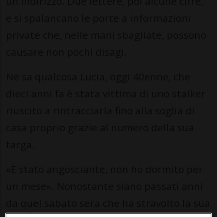
un indirizzo. Due lettere, poi alcune cifre,
e si spalancano le porte a informazioni
private che, nelle mani sbagliate, possono
causare non pochi disagi.
Ne sa qualcosa Lucia, oggi 40enne, che
dieci anni fa è stata vittima di uno stalker
riuscito a rintracciarla fino alla soglia di
casa proprio grazie al numero della sua
targa.
«È stato angosciante, non ho dormito per
un mese». Nonostante siano passati anni
da quel sabato sera che ha stravolto la sua