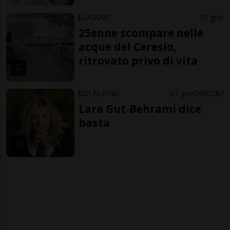
LUGANO
1 gior
25enne scompare nelle
acque del Ceresio,
ritrovato privo di vita
SCI ALPINO
1 gior
66
287
Lara Gut-Behrami dice
basta