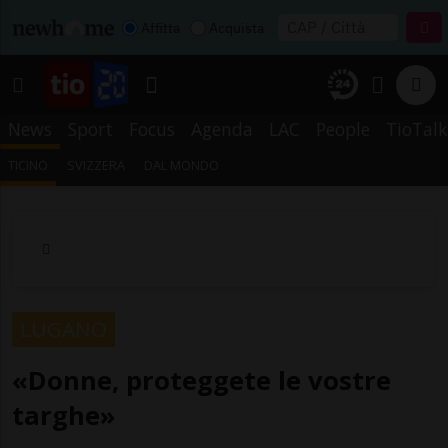
Affitta
Acquista
News
Sport
Focus
Agenda
LAC
People
TioTalk
TICINO
SVIZZERA
DAL MONDO
LUGANO
«Donne, proteggete le vostre
targhe»