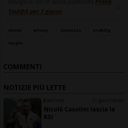
Naviga su tio.ch senza pubblicità
Prova
TioABO per 7 giorni
.
donne
privacy
sicurezza
stalking
targhe
COMMENTI
NOTIZIE PIÙ LETTE
CANTONE
1 gior
155
381
Nicolò Casolini lascia la
RSI