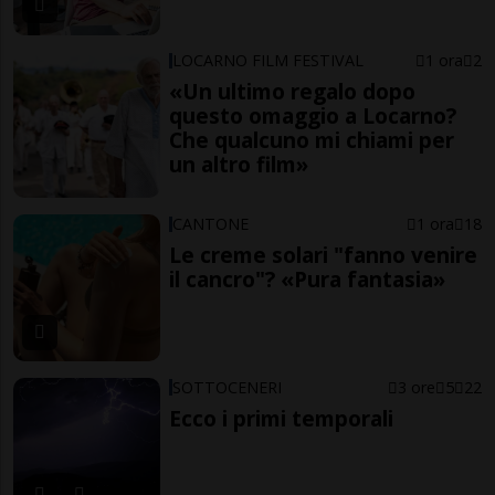
LOCARNO FILM FESTIVAL
1 ora
2
«Un ultimo regalo dopo
questo omaggio a Locarno?
Che qualcuno mi chiami per
un altro film»
CANTONE
1 ora
18
Le creme solari "fanno venire
il cancro"? «Pura fantasia»
SOTTOCENERI
3 ore
5
22
Ecco i primi temporali