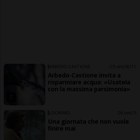
ARBEDO-CASTIONE
5 ore
8
11
Arbedo-Castione invita a
risparmiare acqua: «Usatela
con la massima parsimonia»
LOCARNO
6 ore
5
Una giornata che non vuole
finire mai