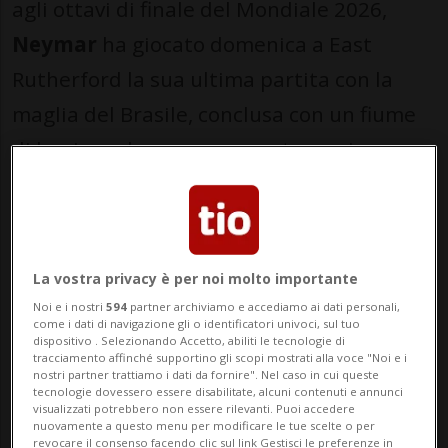
agli ottavi di finale del Mondiale 2026,
Neymar
ha giocato domenica a East
Rutherford la sua ultima partita con la
maglia del Brasile, conclusa con un fiume
di lacrime, dopo aver segnato un rigore
che ha inutilmente ridotto lo svantaggio.
Seduto sul prato del MetLife Stadium, il
numero 10, in lacrime, era circondato dai
La vostra privacy è per noi molto importante
suoi compagni accorsi a consolarlo. Ma è
Noi e i nostri
594
partner archiviamo e accediamo ai dati personali,
come i dati di navigazione gli o identificatori univoci, sul tuo
rimasto inconsolabile: il suo sogno di
dispositivo . Selezionando Accetto, abiliti le tecnologie di
tracciamento affinché supportino gli scopi mostrati alla voce "Noi e i
vincere la Coppa del mondo, unico trofeo
nostri partner trattiamo i dati da fornire". Nel caso in cui queste
tecnologie dovessero essere disabilitate, alcuni contenuti e annunci
mancante alla sua carriera, si era appena
visualizzati potrebbero non essere rilevanti. Puoi accedere
nuovamente a questo menu per modificare le tue scelte o per
dissolto sotto i colpi di Erling Haaland,
revocare il consenso facendo clic sul link Gestisci le preferenze in