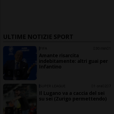
ULTIME NOTIZIE SPORT
FIFA
30 min
1
Amante risarcita
indebitamente: altri guai per
Infantino
SUPER LEAGUE
1 ora
2
7
Il Lugano va a caccia del sei
su sei (Zurigo permettendo)