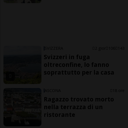
SVIZZERA
2 gior
106
143
Svizzeri in fuga
oltreconfine, lo fanno
soprattutto per la casa
ASCONA
18 ore
Ragazzo trovato morto
nella terrazza di un
ristorante