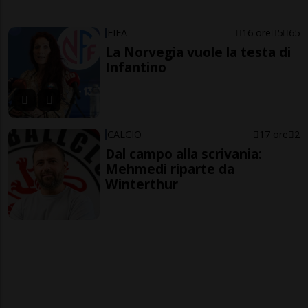
FIFA
16 ore
5
65
La Norvegia vuole la testa di
Infantino
CALCIO
17 ore
2
Dal campo alla scrivania:
Mehmedi riparte da
Winterthur