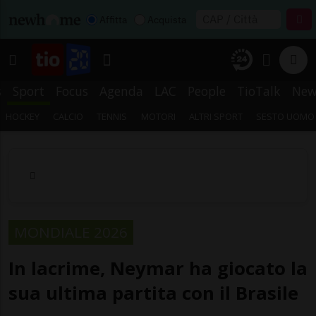
Affitta
Acquista
s
Sport
Focus
Agenda
LAC
People
TioTalk
New
HOCKEY
CALCIO
TENNIS
MOTORI
ALTRI SPORT
SESTO UOMO
MONDIALE 2026
In lacrime, Neymar ha giocato la
sua ultima partita con il Brasile