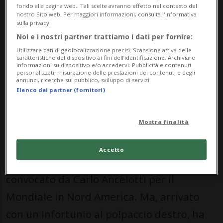
fondo alla pagina web.. Tali scelte avranno effetto nel contesto del
autore di una doppietta nel finale di
nostro Sito web. Per maggiori informazioni, consulta l'Informativa
sulla privacy.
partita.
Noi e i nostri partner trattiamo i dati per fornire:
Utilizzare dati di geolocalizzazione precisi. Scansione attiva delle
caratteristiche del dispositivo ai fini dell’identificazione. Archiviare
«Ho provato, ho provato. Ora è finita. È
informazioni su dispositivo e/o accedervi. Pubblicità e contenuti
personalizzati, misurazione delle prestazioni dei contenuti e degli
annunci, ricerche sul pubblico, sviluppo di servizi.
iniziato qui, finisce qui», ha dichiarato
Elenco dei partner (fornitori)
«Ney» dopo la partita al sito Globo
Esporte.
Mostra finalità
Appesantito da problemi fisici negli ultimi
Accetto
anni, il giocatore del Santos è stato infine
convocato da Carlo Ancelotti per il
Mondiale in Nord America. Ma, arrivato
con un infortunio al polpaccio destro, ha