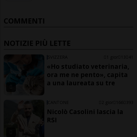
COMMENTI
NOTIZIE PIÙ LETTE
SVIZZERA
1 gior
13
41
«Ho studiato veterinaria,
ora me ne pento», capita
a una laureata su tre
CANTONE
2 gior
166
393
Nicolò Casolini lascia la
RSI