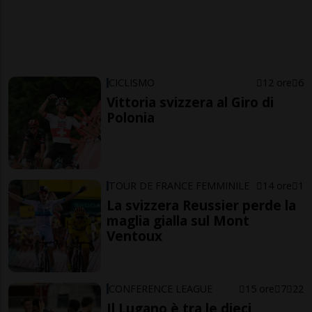
CICLISMO
12 ore
6
Vittoria svizzera al Giro di
Polonia
TOUR DE FRANCE FEMMINILE
14 ore
1
La svizzera Reussier perde la
maglia gialla sul Mont
Ventoux
CONFERENCE LEAGUE
15 ore
7
22
Il Lugano è tra le dieci