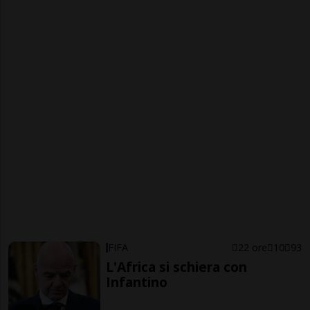
FIFA
22 ore
10
93
L'Africa si schiera con
Infantino