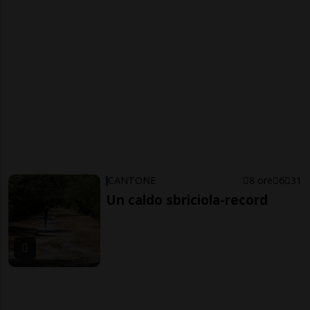
CANTONE
8 ore
6
31
Un caldo sbriciola-record