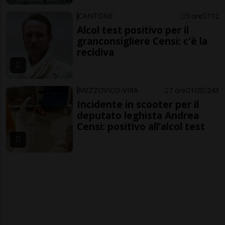
CANTONE
5 ore
112
Alcol test positivo per il
granconsigliere Censi: c'è la
recidiva
MEZZOVICO-VIRA
7 ore
105
243
Incidente in scooter per il
deputato leghista Andrea
Censi: positivo all’alcol test