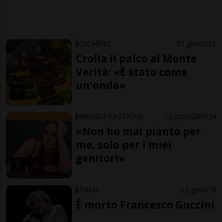
LOCARNO
1 gior
131
Crolla il palco al Monte
Verità: «È stato come
un'onda»
ARBEDO-CASTIONE
2 gior
26
154
«Non ho mai pianto per
me, solo per i miei
genitori»
ITALIA
2 gior
19
È morto Francesco Guccini