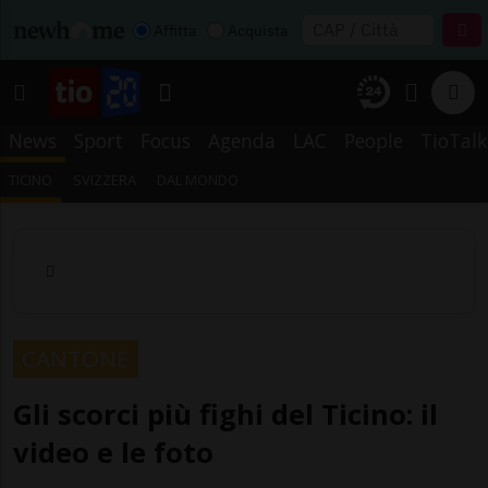
Affitta
Acquista
News
Sport
Focus
Agenda
LAC
People
TioTalk
TICINO
SVIZZERA
DAL MONDO
CANTONE
Gli scorci più fighi del Ticino: il
video e le foto