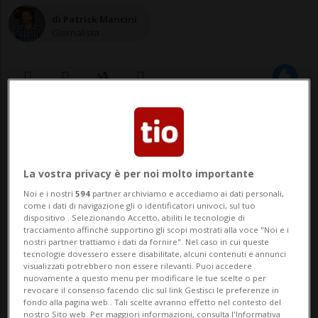
di Patrick Mancini
Giornalista
10 nov 2025 - 08:32
Aggiornamento 11:41
8
La vostra privacy è per noi molto importante
Noi e i nostri
594
partner archiviamo e accediamo ai dati personali,
come i dati di navigazione gli o identificatori univoci, sul tuo
dispositivo . Selezionando Accetto, abiliti le tecnologie di
tracciamento affinché supportino gli scopi mostrati alla voce "Noi e i
nostri partner trattiamo i dati da fornire". Nel caso in cui queste
tecnologie dovessero essere disabilitate, alcuni contenuti e annunci
visualizzati potrebbero non essere rilevanti. Puoi accedere
nuovamente a questo menu per modificare le tue scelte o per
COMANO - L'incipit è davanti a una
revocare il consenso facendo clic sul link Gestisci le preferenze in
fondo alla pagina web.. Tali scelte avranno effetto nel contesto del
scultura di Nag Arnoldi. L'ultima della via
nostro Sito web. Per maggiori informazioni, consulta l'Informativa