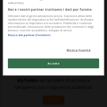
sulla privacy.
crucis che porta all'eremo di San Bernardo,
Noi e i nostri partner trattiamo i dati per fornire:
sopra Comano. Un luogo che è uno dei 45
Utilizzare dati di geolocalizzazione precisi. Scansione attiva delle
caratteristiche del dispositivo ai fini dell’identificazione. Archiviare
belvederi della Svizzera italiana descritti e
informazioni su dispositivo e/o accedervi. Pubblicità e contenuti
personalizzati, misurazione delle prestazioni dei contenuti e degli
annunci, ricerche sul pubblico, sviluppo di servizi.
raccontati da Nicola Pfund in un libro ...
Elenco dei partner (fornitori)
🔐 Sblocca il nostro archivio
Mostra finalità
esclusivo!
Accetto
Sottoscrivi un abbonamento
Archivio
per
leggere questo articolo, oppure scegli
MyTioAbo
per accedere all'archivio e
navigare su sito e app senza pubblicità.
ACCEDI