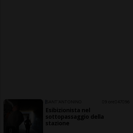
SANT'ANTONINO
9 ore
47
96
Esibizionista nel
sottopassaggio della
stazione