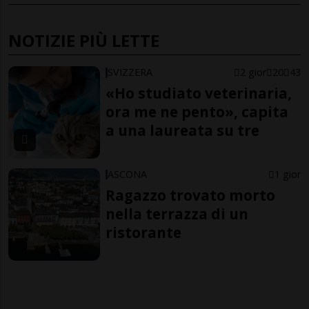
NOTIZIE PIÙ LETTE
SVIZZERA
2 gior
20
43
«Ho studiato veterinaria,
ora me ne pento», capita
a una laureata su tre
ASCONA
1 gior
Ragazzo trovato morto
nella terrazza di un
ristorante