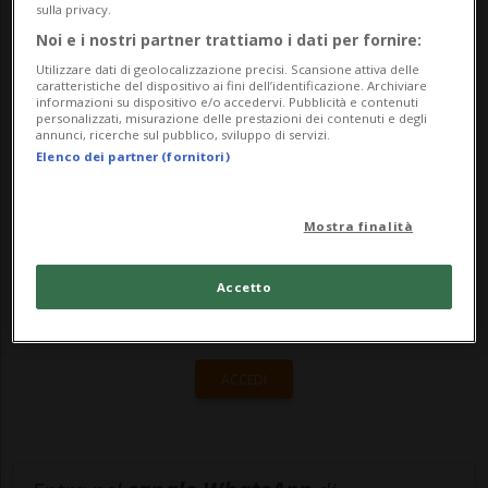
sulla privacy.
1798 sono giunte questa domenica al loro
Noi e i nostri partner trattiamo i dati per fornire:
apice. La giornata di festa &egr...
Utilizzare dati di geolocalizzazione precisi. Scansione attiva delle
caratteristiche del dispositivo ai fini dell’identificazione. Archiviare
informazioni su dispositivo e/o accedervi. Pubblicità e contenuti
personalizzati, misurazione delle prestazioni dei contenuti e degli
annunci, ricerche sul pubblico, sviluppo di servizi.
🔐 Sblocca il nostro archivio
Elenco dei partner (fornitori)
esclusivo!
Sottoscrivi un abbonamento
Archivio
per
Mostra finalità
leggere questo articolo, oppure scegli
MyTioAbo
per accedere all'archivio e
Accetto
navigare su sito e app senza pubblicità.
ACCEDI