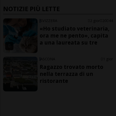
NOTIZIE PIÙ LETTE
SVIZZERA
2 gior
20
44
«Ho studiato veterinaria,
ora me ne pento», capita
a una laureata su tre
ASCONA
1 gior
Ragazzo trovato morto
nella terrazza di un
ristorante