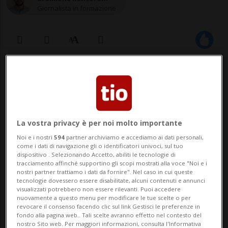
Giornalista in formazione
07 mag 2023 - 16:27
1
La vostra privacy è per noi molto importante
Noi e i nostri
594
partner archiviamo e accediamo ai dati personali,
come i dati di navigazione gli o identificatori univoci, sul tuo
dispositivo . Selezionando Accetto, abiliti le tecnologie di
tracciamento affinché supportino gli scopi mostrati alla voce "Noi e i
BRUSINO ARSIZIO - Colpo di cannone, armi
nostri partner trattiamo i dati da fornire". Nel caso in cui queste
tecnologie dovessero essere disabilitate, alcuni contenuti e annunci
d'epoca, spari a salve e divise militari, le
visualizzati potrebbero non essere rilevanti. Puoi accedere
nuovamente a questo menu per modificare le tue scelte o per
celebrazioni per ricordare il passaggio a
revocare il consenso facendo clic sul link Gestisci le preferenze in
fondo alla pagina web.. Tali scelte avranno effetto nel contesto del
Brusino Arsizio delle truppe francesi del
nostro Sito web. Per maggiori informazioni, consulta l'Informativa