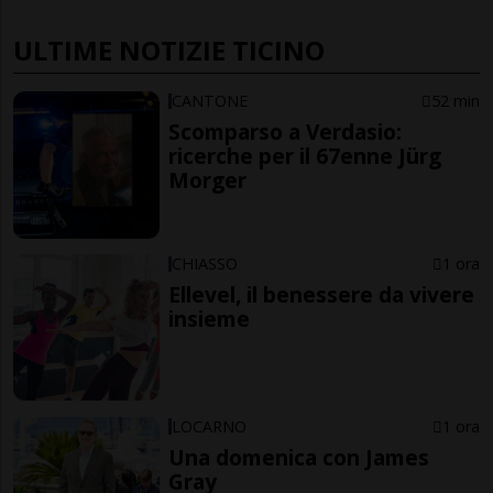
ULTIME NOTIZIE TICINO
CANTONE
52 min
Scomparso a Verdasio:
ricerche per il 67enne Jürg
Morger
CHIASSO
1 ora
Ellevel, il benessere da vivere
insieme
LOCARNO
1 ora
Una domenica con James
Gray