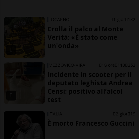
LOCARNO
1 gior
132
Crolla il palco al Monte
Verità: «È stato come
un'onda»
MEZZOVICO-VIRA
18 ore
113
252
Incidente in scooter per il
deputato leghista Andrea
Censi: positivo all’alcol
test
ITALIA
2 gior
19
È morto Francesco Guccini