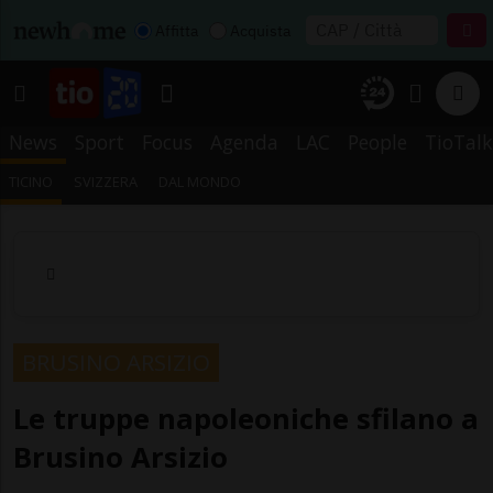
Affitta
Acquista
News
Sport
Focus
Agenda
LAC
People
TioTalk
TICINO
SVIZZERA
DAL MONDO
BRUSINO ARSIZIO
Le truppe napoleoniche sfilano a
Brusino Arsizio