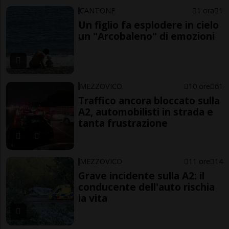
CANTONE
1 ora
1
Un figlio fa esplodere in cielo
un "Arcobaleno" di emozioni
MEZZOVICO
10 ore
61
Traffico ancora bloccato sulla
A2, automobilisti in strada e
tanta frustrazione
MEZZOVICO
11 ore
14
Grave incidente sulla A2: il
conducente dell'auto rischia
la vita