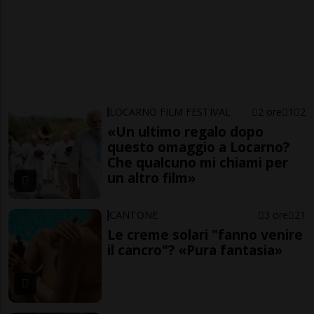
LOCARNO FILM FESTIVAL
2 ore
1
2
«Un ultimo regalo dopo
questo omaggio a Locarno?
Che qualcuno mi chiami per
un altro film»
CANTONE
3 ore
21
Le creme solari "fanno venire
il cancro"? «Pura fantasia»