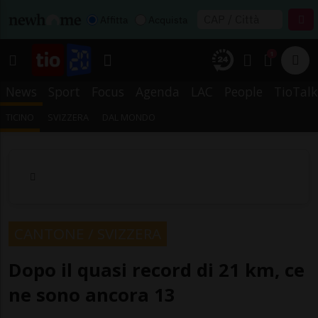
Affitta
Acquista
1
News
Sport
Focus
Agenda
LAC
People
TioTalk
TICINO
SVIZZERA
DAL MONDO
CANTONE / SVIZZERA
Dopo il quasi record di 21 km, ce
ne sono ancora 13