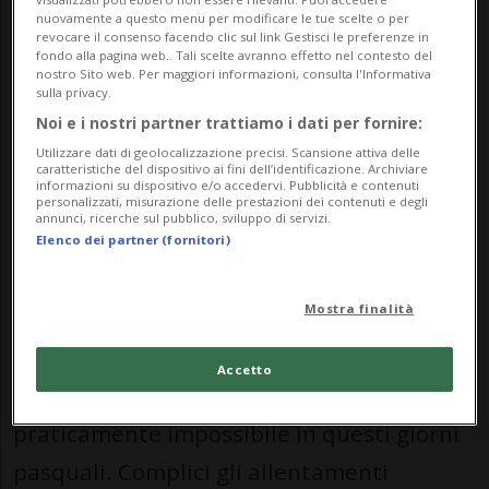
nuovamente a questo menu per modificare le tue scelte o per
revocare il consenso facendo clic sul link Gestisci le preferenze in
fondo alla pagina web.. Tali scelte avranno effetto nel contesto del
nostro Sito web. Per maggiori informazioni, consulta l'Informativa
sulla privacy.
Noi e i nostri partner trattiamo i dati per fornire:
Utilizzare dati di geolocalizzazione precisi. Scansione attiva delle
caratteristiche del dispositivo ai fini dell’identificazione. Archiviare
La situazione vissuta Oltralpe si è
informazioni su dispositivo e/o accedervi. Pubblicità e contenuti
personalizzati, misurazione delle prestazioni dei contenuti e degli
pure ripercossa nel sud del Ticino,
annunci, ricerche sul pubblico, sviluppo di servizi.
con attese in dogana. Disagi pure al
Elenco dei partner (fornitori)
San Bernardino.
Mostra finalità
AIROLO/GÖSCHENEN - Programmare una
Accetto
"partenza intelligente" verso sud è
praticamente impossibile in questi giorni
pasquali. Complici gli allentamenti