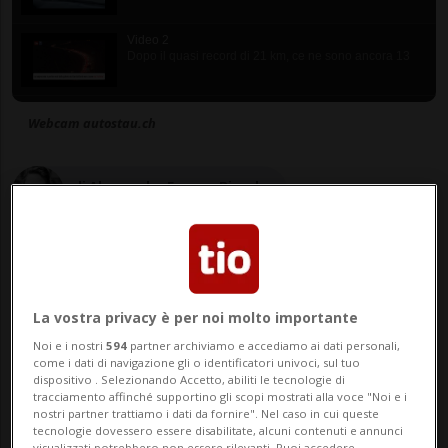
Video 2
Dopo il quasi record di 21 km, ce ne sono ancora 13
Webcam autostau.ch
di Alessandra Ferrara Biondo
Giornalista
di Stefano Pianca
Vice Caporedattore
La vostra privacy è per noi molto importante
Noi e i nostri
594
partner archiviamo e accediamo ai dati personali,
come i dati di navigazione gli o identificatori univoci, sul tuo
dispositivo . Selezionando Accetto, abiliti le tecnologie di
15 apr 2022 - 12:10
Aggiornamento 18:56
tracciamento affinché supportino gli scopi mostrati alla voce "Noi e i
nostri partner trattiamo i dati da fornire". Nel caso in cui queste
tecnologie dovessero essere disabilitate, alcuni contenuti e annunci
visualizzati potrebbero non essere rilevanti. Puoi accedere