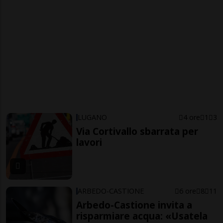
LUGANO
4 ore
1
3
Via Cortivallo sbarrata per
lavori
ARBEDO-CASTIONE
6 ore
8
11
Arbedo-Castione invita a
risparmiare acqua: «Usatela