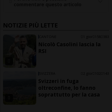
commentare questo articolo
NOTIZIE PIÙ LETTE
CANTONE
1 gior
158
383
Nicolò Casolini lascia la
RSI
SVIZZERA
2 gior
102
143
Svizzeri in fuga
oltreconfine, lo fanno
soprattutto per la casa