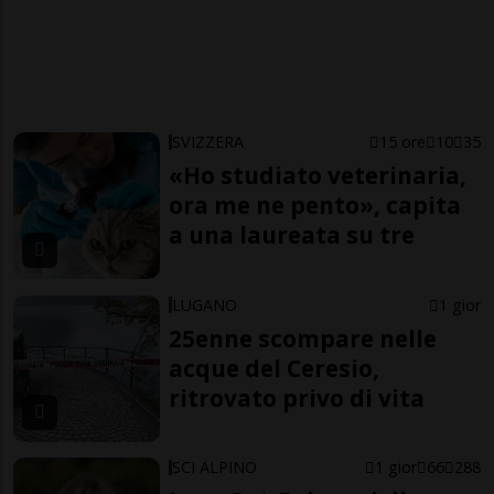
SVIZZERA
15 ore
10
35
«Ho studiato veterinaria,
ora me ne pento», capita
a una laureata su tre
LUGANO
1 gior
25enne scompare nelle
acque del Ceresio,
ritrovato privo di vita
SCI ALPINO
1 gior
66
288