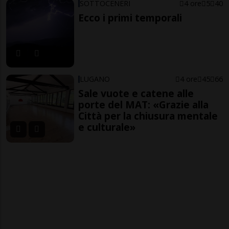
SOTTOCENERI
4 ore
5
40
Ecco i primi temporali
LUGANO
4 ore
45
66
Sale vuote e catene alle
porte del MAT: «Grazie alla
Città per la chiusura mentale
e culturale»