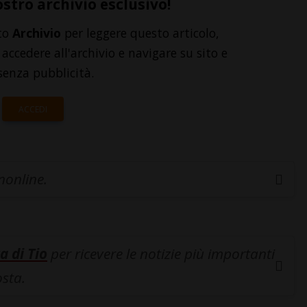
ostro archivio esclusivo!
to
Archivio
per leggere questo articolo,
accedere all'archivio e navigare su sito e
senza pubblicità.
ACCEDI
inonline.
a di Tio
per ricevere le notizie più importanti
osta.