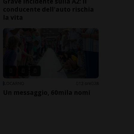
Grave incidente sulla A2: il
conducente dell'auto rischia
la vita
LOCARNO
12 ore
28
Un messaggio, 60mila nomi