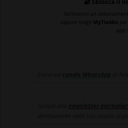
🔐 Sblocca il n
Sottoscrivi un abbonamen
oppure scegli
MyTioAbo
per 
app 
Entra nel
canale WhatsApp
di Tic
Iscriviti alla
newsletter giornalier
direttamente nella tua casella di p