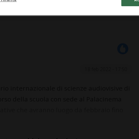
18 feb 2022 - 17:50
io internazionale di scienze audiovisive di
orso della scuola con sede al Palacinema
ative che avranno luogo da febbraio fino