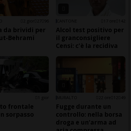
NO
2 gior
27
96
CANTONE
17 ore
142
a da brividi per
Alcol test positivo per
ut-Behrami
il granconsigliere
Censi: c'è la recidiva
1 gior
MURALTO
22 ore
12
49
to frontale
Fugge durante un
n sorpasso
controllo: nella borsa
droga e un’arma ad
aria compressa