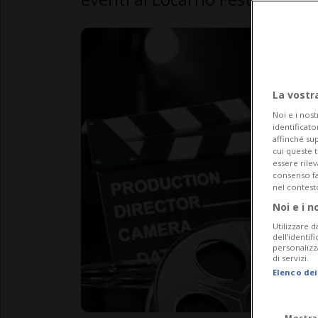
La vostr
Noi e i nost
identificato
affinché sup
cui queste 
essere rile
consenso fac
nel contest
Noi e i n
Utilizzare d
dell’identif
personalizz
di servizi.
Elenco dei
Mostra