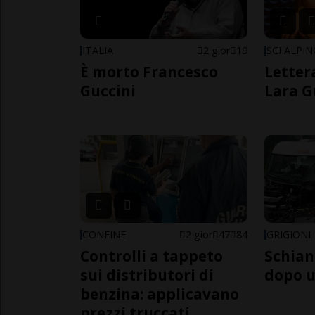
ITALIA
2 gior
19
SCI ALPI
È morto Francesco
Letter
Guccini
Lara G
CONFINE
2 gior
47
84
GRIGIONI
Controlli a tappeto
Schian
sui distributori di
dopo u
benzina: applicavano
prezzi truccati