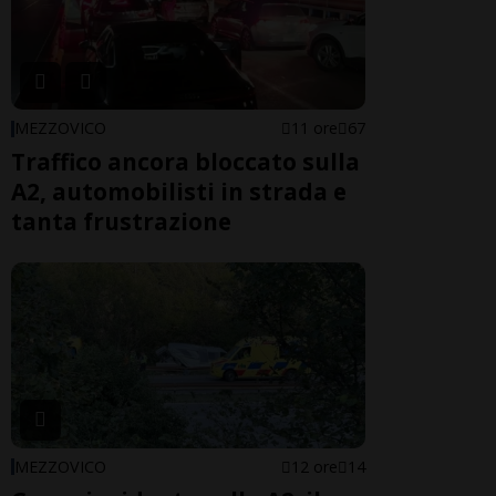
MEZZOVICO
11 ore
67
Traffico ancora bloccato sulla
A2, automobilisti in strada e
tanta frustrazione
MEZZOVICO
12 ore
14