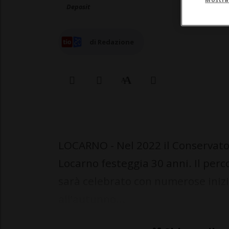
Deposit
di Redazione
LOCARNO - Nel 2022 il Conservator
Locarno festeggia 30 anni. Il perc
sarà celebrato con numerose inizi
all’autunno...