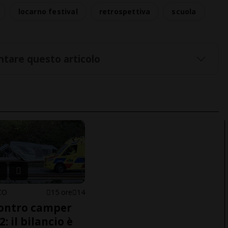
locarno festival
retrospettiva
scuola
tare questo articolo
CO
15 ore
14
ontro camper
2: il bilancio è