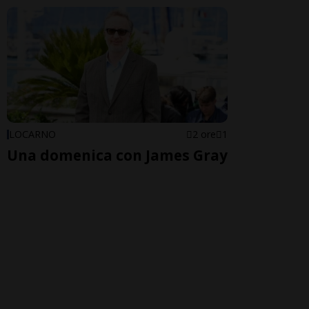
LOCARNO
2 ore
1
Una domenica con James Gray