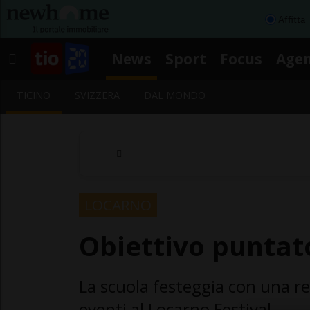
Affitta
News
Sport
Focus
Age
TICINO
SVIZZERA
DAL MONDO
LOCARNO
Obiettivo puntato
La scuola festeggia con una ret
eventi al Locarno Festival