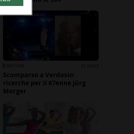
CANTONE
1 ora
3
Scomparso a Verdasio:
ricerche per il 67enne Jürg
Morger