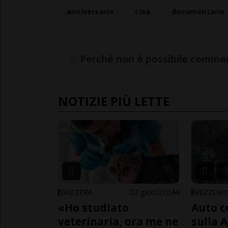
anniversario
cisa
documentario
Perché non è possibile commen
NOTIZIE PIÙ LETTE
SVIZZERA
2 gior
21
44
MEZZOVI
«Ho studiato
Auto c
veterinaria, ora me ne
sulla A