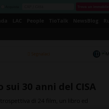
Acquista
nda
LAC
People
TioTalk
NewsBlog
R
Segnalaci
 sui 30 anni del CISA
rospettiva di 24 film, un libro ed