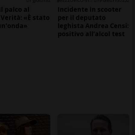
1 gior
132
MEZZOVICO-VIRA
19 ore
113
252
il palco al
Incidente in scooter
Verità: «È stato
per il deputato
un'onda»
leghista Andrea Censi:
positivo all’alcol test