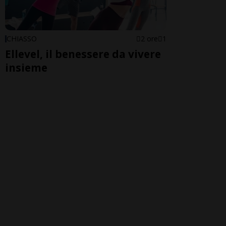
CHIASSO
2 ore
1
Ellevel, il benessere da vivere
insieme