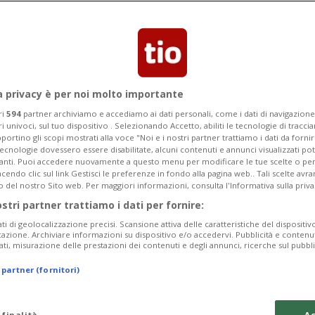
a privacy è per noi molto importante
ri
594
partner archiviamo e accediamo ai dati personali, come i dati di navigazione 
ri univoci, sul tuo dispositivo . Selezionando Accetto, abiliti le tecnologie di tracc
portino gli scopi mostrati alla voce "Noi e i nostri partner trattiamo i dati da fornir
tecnologie dovessero essere disabilitate, alcuni contenuti e annunci visualizzati 
vanti. Puoi accedere nuovamente a questo menu per modificare le tue scelte o per
endo clic sul link Gestisci le preferenze in fondo alla pagina web.. Tali scelte avr
o del nostro Sito web. Per maggiori informazioni, consulta l'Informativa sulla priva
ostri partner trattiamo i dati per fornire:
ati di geolocalizzazione precisi. Scansione attiva delle caratteristiche del dispositivo 
icazione. Archiviare informazioni su dispositivo e/o accedervi. Pubblicità e contenu
ati, misurazione delle prestazioni dei contenuti e degli annunci, ricerche sul pubbl
 partner (fornitori)
 finalità
Ac