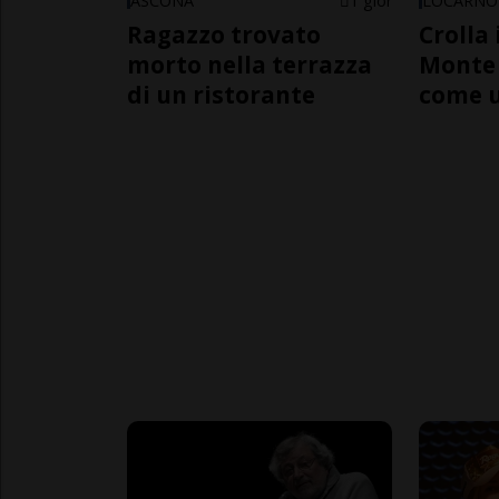
ASCONA
1 gior
LOCARNO
Ragazzo trovato
Crolla 
morto nella terrazza
Monte 
di un ristorante
come 