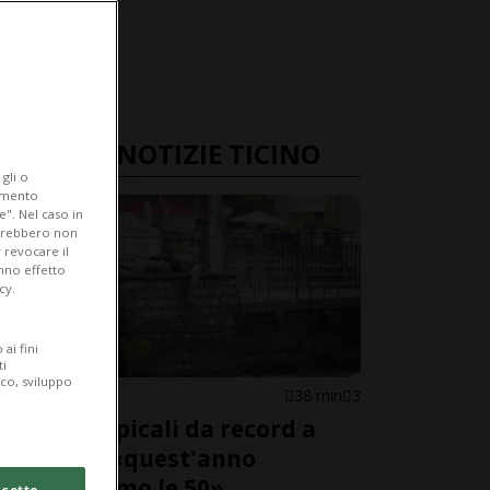
ULTIME NOTIZIE TICINO
gli o
iamento
e". Nel caso in
potrebbero non
 revocare il
anno effetto
cy.
ai fini
ti
ico, sviluppo
CANTONE
38 min
3
Notti tropicali da record a
Lugano, «quest'anno
supereremo le 50»
cetto