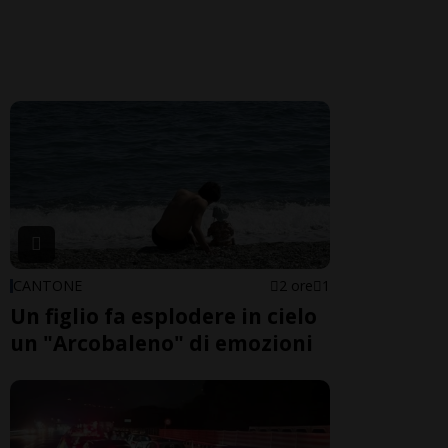
CANTONE
2 ore
1
Un figlio fa esplodere in cielo
un "Arcobaleno" di emozioni