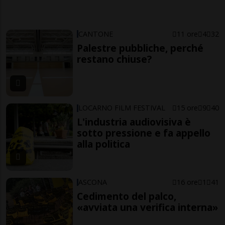
CANTONE
11 ore
4
32
Palestre pubbliche, perché
restano chiuse?
LOCARNO FILM FESTIVAL
15 ore
9
40
L'industria audiovisiva è
sotto pressione e fa appello
alla politica
ASCONA
16 ore
1
41
Cedimento del palco,
«avviata una verifica interna»