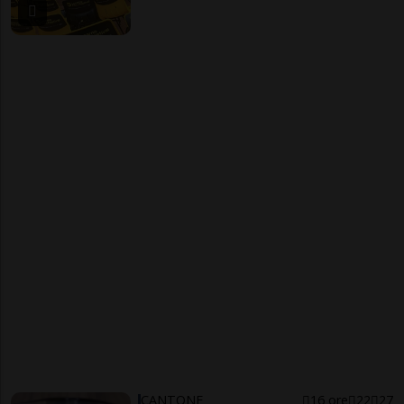
CANTONE
16 ore
22
27