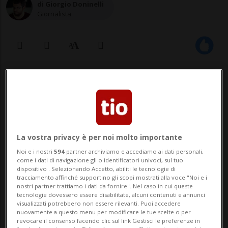
di Giorgio Doninelli
Giornalista
12 set 2021 - 15:35
Una dipendente della ditta di Stabio
però non ci sta: «Ci siamo ritrovati
La vostra privacy è per noi molto importante
con un contratto che peggiora le
Noi e i nostri
594
partner archiviamo e accediamo ai dati personali,
nostre condizioni, già stampato e da
come i dati di navigazione gli o identificatori univoci, sul tuo
dispositivo . Selezionando Accetto, abiliti le tecnologie di
sottoscrivere all'uscita dell'assemblea
tracciamento affinché supportino gli scopi mostrati alla voce "Noi e i
nostri partner trattiamo i dati da fornire". Nel caso in cui queste
del personale».
tecnologie dovessero essere disabilitate, alcuni contenuti e annunci
visualizzati potrebbero non essere rilevanti. Puoi accedere
nuovamente a questo menu per modificare le tue scelte o per
revocare il consenso facendo clic sul link Gestisci le preferenze in