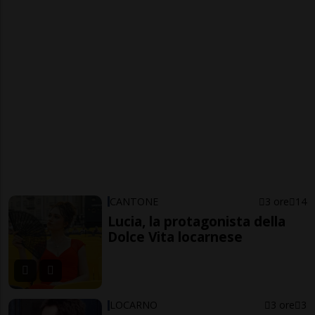
CANTONE
3 ore
14
Lucia, la protagonista della
Dolce Vita locarnese
LOCARNO
3 ore
3