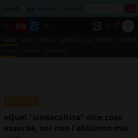
Affitta
Acquista
1
News
Sport
Focus
Agenda
LAC
People
TioTalk
TICINO
SVIZZERA
DAL MONDO
CANTONE
«Quel "sindacalista" dice cose
assurde, noi non l'abbiamo mai