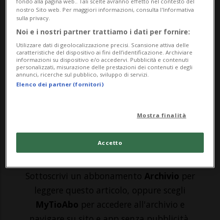
STABIO - «Sono rimasta scioccata dalle
fondo alla pagina web.. Tali scelte avranno effetto nel contesto del
nostro Sito web. Per maggiori informazioni, consulta l'Informativa
dichiarazioni del Sig. Ceruso, sono assurde
sulla privacy.
Noi e i nostri partner trattiamo i dati per fornire:
e false e non possono passare sotto
Utilizzare dati di geolocalizzazione precisi. Scansione attiva delle
traccia». Una dipendente della Cebi di
caratteristiche del dispositivo ai fini dell’identificazione. Archiviare
informazioni su dispositivo e/o accedervi. Pubblicità e contenuti
personalizzati, misurazione delle prestazioni dei contenuti e degli
Stabio - una delle tre ditte che hanno
annunci, ricerche sul pubblico, sviluppo di servizi.
Elenco dei partner (fornitori)
deciso d'introdurre un nuovo e discusso
C...
Mostra finalità
🔐 Sblocca il nostro archivio
Accetto
esclusivo!
Sottoscrivi un abbonamento
Archivio
per
leggere questo articolo, oppure scegli
MyTioAbo
per accedere all'archivio e
navigare su sito e app senza pubblicità.