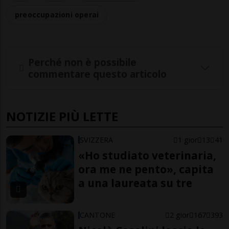
preoccupazioni operai
Perché non è possibile
commentare questo articolo
NOTIZIE PIÙ LETTE
SVIZZERA
1 gior
13
41
«Ho studiato veterinaria,
ora me ne pento», capita
a una laureata su tre
CANTONE
2 gior
167
393