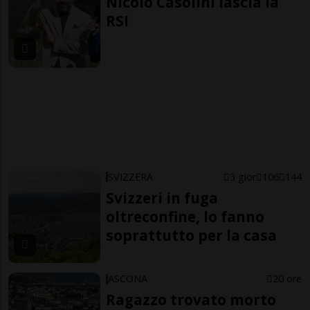
Nicolò Casolini lascia la
RSI
SVIZZERA
3 gior
106
144
Svizzeri in fuga
oltreconfine, lo fanno
soprattutto per la casa
ASCONA
20 ore
Ragazzo trovato morto