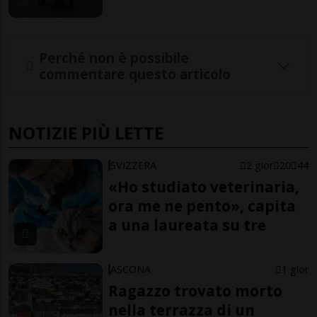
Perché non è possibile
commentare questo articolo
NOTIZIE PIÙ LETTE
SVIZZERA
2 gior
20
44
«Ho studiato veterinaria,
ora me ne pento», capita
a una laureata su tre
ASCONA
1 gior
Ragazzo trovato morto
nella terrazza di un