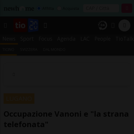
Affitta
Acquista
News
Sport
Focus
Agenda
LAC
People
TioTalk
TICINO
SVIZZERA
DAL MONDO
LUGANO
Occupazione Vanoni e "la strana
telefonata"