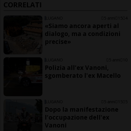
CORRELATI
LUGANO
5 anni
15
4
«Siamo ancora aperti al
dialogo, ma a condizioni
precise»
LUGANO
5 anni
10
Polizia all'ex Vanoni,
sgomberato l'ex Macello
LUGANO
5 anni
15
5
Dopo la manifestazione
l'occupazione dell'ex
Vanoni