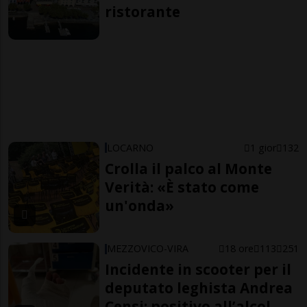
ristorante
LOCARNO
1 gior
132
Crolla il palco al Monte
Verità: «È stato come
un'onda»
MEZZOVICO-VIRA
18 ore
113
251
Incidente in scooter per il
deputato leghista Andrea
Censi: positivo all’alcol