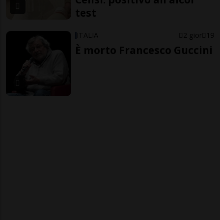
test
ITALIA
2 gior
19
È morto Francesco Guccini