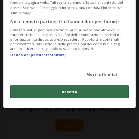
fondo alla pagina web.. Tali scelte avranno effetto nel contesto del
dell'occupazione da parte degli autogestiti
nostro Sito web. Per maggiori informazioni, consulta l'Informativa
sulla privacy.
dello stabile ex Vanoni (nel giorno
Noi e i nostri partner trattiamo i dati per fornire:
dell'abbattimento del Macello) e per
Utilizzare dati di geolocalizzazione precisi. Scansione attiva delle
caratteristiche del dispositivo ai fini dell’identificazione. Archiviare
invitarlo ad ...
informazioni su dispositivo e/o accedervi. Pubblicità e contenuti
personalizzati, misurazione delle prestazioni dei contenuti e degli
annunci, ricerche sul pubblico, sviluppo di servizi.
Elenco dei partner (fornitori)
🔐 Sblocca il nostro archivio
esclusivo!
Mostra finalità
Sottoscrivi un abbonamento
Archivio
per
leggere questo articolo, oppure scegli
Accetto
MyTioAbo
per accedere all'archivio e
navigare su sito e app senza pubblicità.
ACCEDI