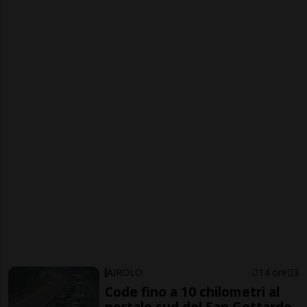
AIROLO
14 ore
3
Code fino a 10 chilometri al
portale sud del San Gottardo