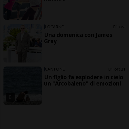
LOCARNO
1 ora
Una domenica con James
Gray
CANTONE
1 ora
1
Un figlio fa esplodere in cielo
un "Arcobaleno" di emozioni