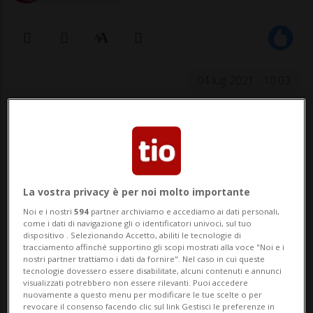
04 lug 2021 - 10:03
Lo stesso, avrebbe quindi informato
Borradori chiedendo spiegazioni. Il
sindaco di Lugano era all'oscuro di
La vostra privacy è per noi molto importante
tutto
Noi e i nostri
594
partner archiviamo e accediamo ai dati personali,
come i dati di navigazione gli o identificatori univoci, sul tuo
dispositivo . Selezionando Accetto, abiliti le tecnologie di
LUGANO - È stata la polizia a informare
tracciamento affinché supportino gli scopi mostrati alla voce "Noi e i
nostri partner trattiamo i dati da fornire". Nel caso in cui queste
Riccardo Caruso (vicepresidente della
tecnologie dovessero essere disabilitate, alcuni contenuti e annunci
visualizzati potrebbero non essere rilevanti. Puoi accedere
nuovamente a questo menu per modificare le tue scelte o per
Fondazione Vanoni), per informarlo
revocare il consenso facendo clic sul link Gestisci le preferenze in