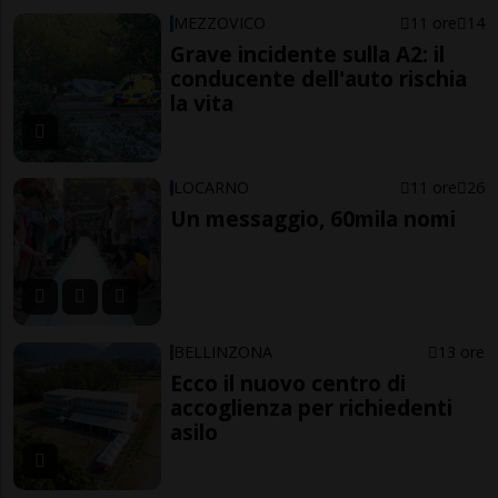
MEZZOVICO
11 ore
14
Grave incidente sulla A2: il
conducente dell'auto rischia
la vita
LOCARNO
11 ore
26
Un messaggio, 60mila nomi
BELLINZONA
13 ore
Ecco il nuovo centro di
accoglienza per richiedenti
asilo