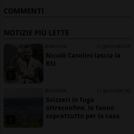
COMMENTI
NOTIZIE PIÙ LETTE
CANTONE
1 gior
146
379
Nicolò Casolini lascia la
RSI
SVIZZERA
1 gior
100
142
Svizzeri in fuga
oltreconfine, lo fanno
soprattutto per la casa