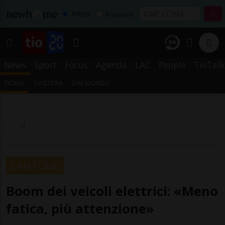
Affitta
Acquista
News
Sport
Focus
Agenda
LAC
People
TioTalk
TICINO
SVIZZERA
DAL MONDO
CANTONE
Boom dei veicoli elettrici: «Meno
fatica, più attenzione»