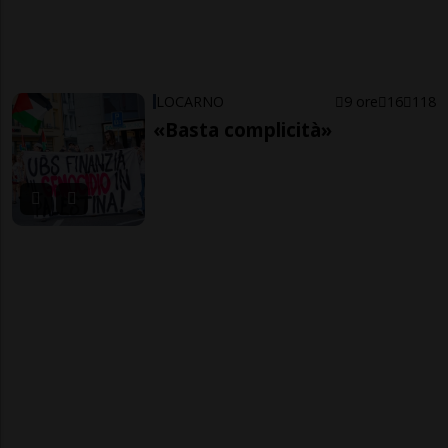
LOCARNO
9 ore
16
118
«Basta complicità»