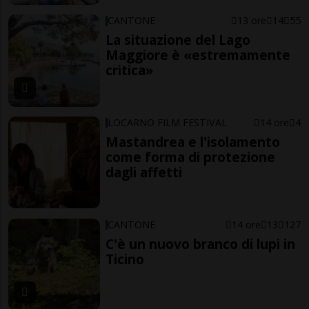
CANTONE
13 ore
14
55
La situazione del Lago
Maggiore è «estremamente
critica»
LOCARNO FILM FESTIVAL
14 ore
4
Mastandrea e l'isolamento
come forma di protezione
dagli affetti
CANTONE
14 ore
13
127
C'è un nuovo branco di lupi in
Ticino