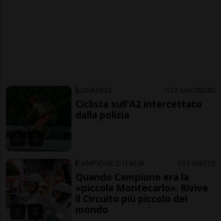
LUGANESE
12 ore
39
80
Ciclista sull'A2 intercettato
dalla polizia
CAMPIONE D'ITALIA
13 ore
15
Quando Campione era la
«piccola Montecarlo». Rivive
il Circuito più piccolo del
mondo