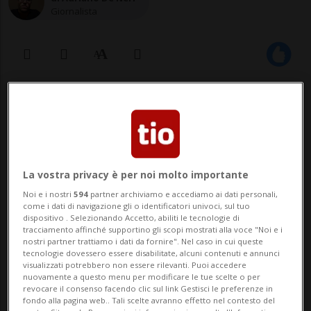
Giornalista
17 giu 2021 - 10:04
11
Il DI ha pure creato un video di
raccomandazioni per il corretto
La vostra privacy è per noi molto importante
utilizzo di questo mezzo, ricordando
Noi e i nostri
594
partner archiviamo e accediamo ai dati personali,
come i dati di navigazione gli o identificatori univoci, sul tuo
che i giovanissimi sotto i 14 anni non
dispositivo . Selezionando Accetto, abiliti le tecnologie di
tracciamento affinché supportino gli scopi mostrati alla voce "Noi e i
possono usarlo su suolo pubblico.
nostri partner trattiamo i dati da fornire". Nel caso in cui queste
tecnologie dovessero essere disabilitate, alcuni contenuti e annunci
visualizzati potrebbero non essere rilevanti. Puoi accedere
nuovamente a questo menu per modificare le tue scelte o per
BELLINZONA - «Meno fatica, più
revocare il consenso facendo clic sul link Gestisci le preferenze in
fondo alla pagina web.. Tali scelte avranno effetto nel contesto del