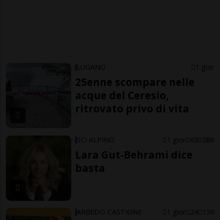
LUGANO
1 gior
25enne scompare nelle
acque del Ceresio,
ritrovato privo di vita
SCI ALPINO
1 gior
65
286
Lara Gut-Behrami dice
basta
ARBEDO-CASTIONE
1 gior
24
159