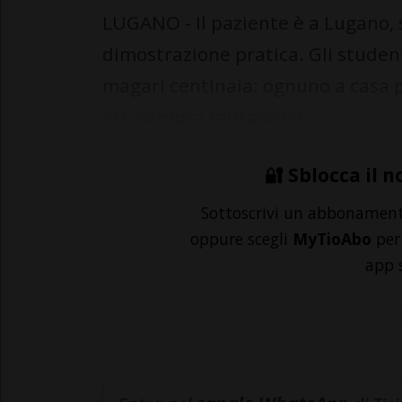
LUGANO - Il paziente è a Lugano, s
dimostrazione pratica. Gli student
magari centinaia: ognuno a casa p
3D. Sembra fantascien...
🔐 Sblocca il n
Sottoscrivi un abbonamen
oppure scegli
MyTioAbo
per 
app 