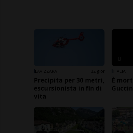
LAVIZZARA
2 gior
ITALIA
Precipita per 30 metri,
È mort
escursionista in fin di
Guccin
vita