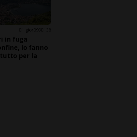
1 gior
99
138
i in fuga
onfine, lo fanno
tutto per la