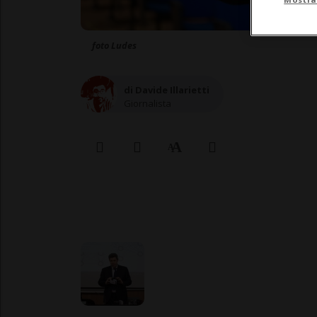
foto Ludes
di Davide Illarietti
Giornalista