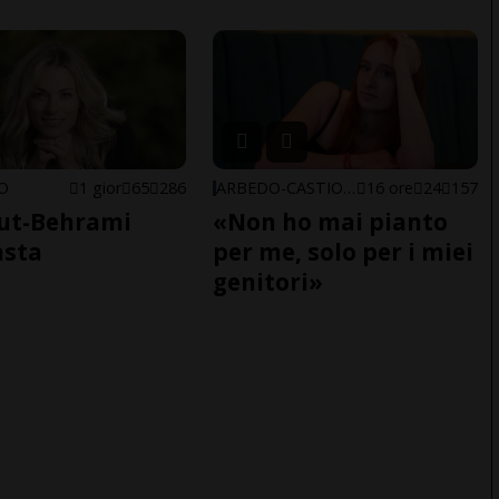
NO
1 gior
65
286
ARBEDO-CASTIONE
16 ore
24
157
ut-Behrami
«Non ho mai pianto
asta
per me, solo per i miei
genitori»