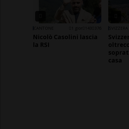
CANTONE
1 gior
143
376
SVIZZERA
Nicolò Casolini lascia
Svizzer
la RSI
oltrec
soprat
casa