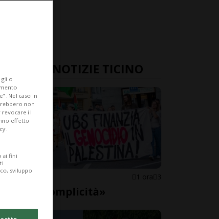
ULTIME NOTIZIE TICINO
gli o
iamento
e". Nel caso in
potrebbero non
 revocare il
anno effetto
cy.
ai fini
ti
ico, sviluppo
LOCARNO
1 ora
3
«Basta complicità»
cetto