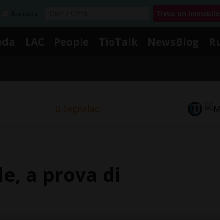
Acquista
nda
LAC
People
TioTalk
NewsBlog
R
Segnalaci
le, a prova di