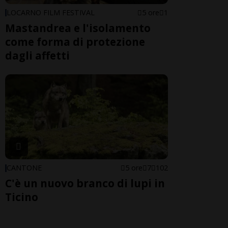
LOCARNO FILM FESTIVAL
5 ore
1
Mastandrea e l'isolamento
come forma di protezione
dagli affetti
CANTONE
5 ore
7
102
C'è un nuovo branco di lupi in
Ticino