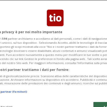
ca innovativa di fisioterapia a
Strumento per il futuro»
a privacy è per noi molto importante
ri
594
partner archiviamo e accediamo ai dati personali, come i dati di navigazione 
ri univoci, sul tuo dispositivo . Selezionando Accetto, abiliti le tecnologie di tracc
portino gli scopi mostrati alla voce "Noi e i nostri partner trattiamo i dati da fornir
tecnologie dovessero essere disabilitate, alcuni contenuti e annunci visualizzati 
vanti. Puoi accedere nuovamente a questo menu per modificare le tue scelte o per
endo clic sul link Gestisci le preferenze in fondo alla pagina web.. Tali scelte avr
o del nostro Sito web. Per maggiori informazioni, consulta l'Informativa sulla priva
ostri partner trattiamo i dati per fornire:
ati di geolocalizzazione precisi. Scansione attiva delle caratteristiche del dispositivo 
icazione. Archiviare informazioni su dispositivo e/o accedervi. Pubblicità e contenu
ati, misurazione delle prestazioni dei contenuti e degli annunci, ricerche sul pubbl
 partner (fornitori)
 finalità
Ac