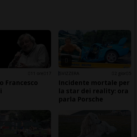
11 ore
17
SVIZZERA
2 gior
5
o Francesco
Incidente mortale per
i
la star dei reality: ora
parla Porsche