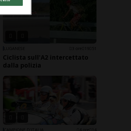
LUGANESE
3 ore
19
51
Ciclista sull'A2 intercettato
dalla polizia
CAMPIONE D'ITALIA
4 ore
14