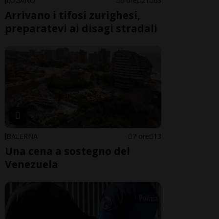
LUGANO
6 ore
21
63
Arrivano i tifosi zurighesi,
preparatevi ai disagi stradali
BALERNA
7 ore
13
Una cena a sostegno del
Venezuela