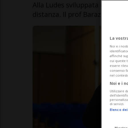
Alla Ludes sviluppata una tecni
distanza. Il prof Barazzetti: «
La vostr
Noi e i nost
identificato
affinché sup
cui queste 
essere rile
consenso fac
nel contest
Noi e i n
Utilizzare d
dell’identif
personalizz
di servizi.
Elenco dei
Mostra