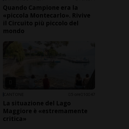
Quando Campione era la
«piccola Montecarlo». Rivive
il Circuito più piccolo del
mondo
CANTONE
5 ore
10
47
La situazione del Lago
Maggiore è «estremamente
critica»