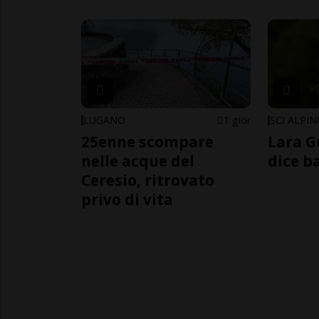
LUGANO
1 gior
SCI ALPI
25enne scompare
Lara G
nelle acque del
dice b
Ceresio, ritrovato
privo di vita