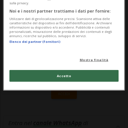
CS) promosso dalla SUPSI in collaborazione
sulla privacy.
Noi e i nostri partner trattiamo i dati per fornire:
con la FOSIT&nda...
Utilizzare dati di geolocalizzazione precisi. Scansione attiva delle
caratteristiche del dispositivo ai fini dell’identificazione. Archiviare
informazioni su dispositivo e/o accedervi. Pubblicità e contenuti
🔐 Sblocca il nostro archivio
personalizzati, misurazione delle prestazioni dei contenuti e degli
annunci, ricerche sul pubblico, sviluppo di servizi.
esclusivo!
Elenco dei partner (fornitori)
Sottoscrivi un abbonamento
Archivio
per
Mostra finalità
leggere questo articolo, oppure scegli
MyTioAbo
per accedere all'archivio e
Accetto
navigare su sito e app senza pubblicità.
ACCEDI
Entra nel
canale WhatsApp
di