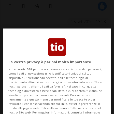
25 set 2020 - 13:23
La vostra privacy è per noi molto importante
Noi e i nostri
594
partner archiviamo e accediamo ai dati personali,
LUGANO - Sono stati consegnati ieri
come i dati di navigazione gli o identificatori univoci, sul tuo
dispositivo . Selezionando Accetto, abiliti le tecnologie di
presso il campus SUPSI di Trevano
tracciamento affinché supportino gli scopi mostrati alla voce "Noi e i
nostri partner trattiamo i dati da fornire". Nel caso in cui queste
quattordici diplomi, a chiusura della sesta
tecnologie dovessero essere disabilitate, alcuni contenuti e annunci
visualizzati potrebbero non essere rilevanti. Puoi accedere
edizione del Certificate of Advanced
nuovamente a questo menu per modificare le tue scelte o per
revocare il consenso facendo clic sul link Gestisci le preferenze in
Studies in Cooperazione e Sviluppo (CAS
fondo alla pagina web.. Tali scelte avranno effetto nel contesto del
nostro Sito web. Per maggiori informazioni, consulta l'Informativa