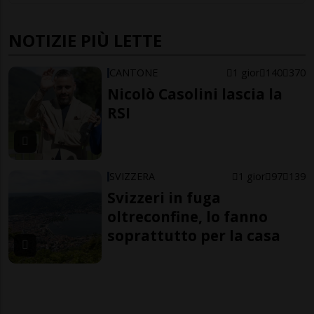
NOTIZIE PIÙ LETTE
CANTONE
1 gior
140
370
Nicolò Casolini lascia la
RSI
SVIZZERA
1 gior
97
139
Svizzeri in fuga
oltreconfine, lo fanno
soprattutto per la casa