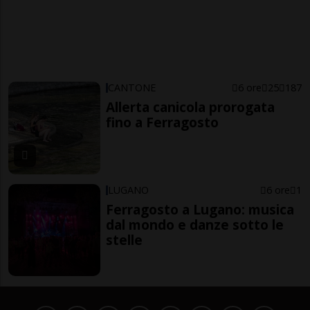
CANTONE
6 ore
25
187
Allerta canicola prorogata
fino a Ferragosto
LUGANO
6 ore
1
Ferragosto a Lugano: musica
dal mondo e danze sotto le
stelle