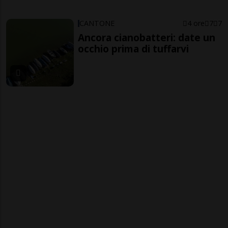
CANTONE
4 ore
7
7
Ancora cianobatteri: date un
occhio prima di tuffarvi