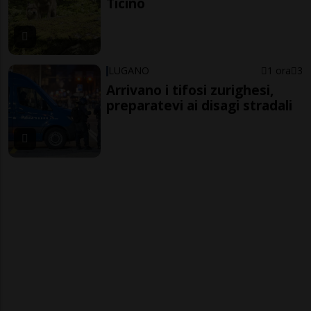
Ticino
LUGANO
1 ora
3
Arrivano i tifosi zurighesi,
preparatevi ai disagi stradali