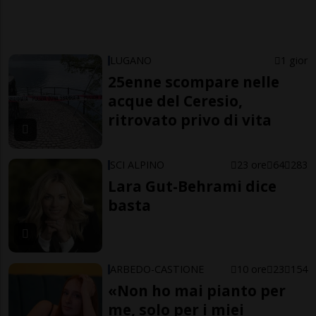
LUGANO
1 gior
25enne scompare nelle
acque del Ceresio,
ritrovato privo di vita
SCI ALPINO
23 ore
64
283
Lara Gut-Behrami dice
basta
ARBEDO-CASTIONE
10 ore
23
154
«Non ho mai pianto per
me, solo per i miei