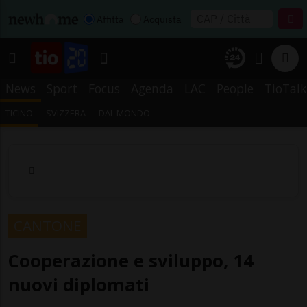
Affitta
Acquista
News
Sport
Focus
Agenda
LAC
People
TioTalk
TICINO
SVIZZERA
DAL MONDO
CANTONE
Cooperazione e sviluppo, 14
nuovi diplomati