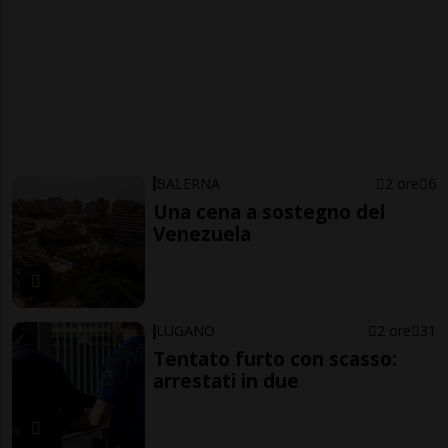
BALERNA
2 ore
6
Una cena a sostegno del
Venezuela
LUGANO
2 ore
31
Tentato furto con scasso:
arrestati in due