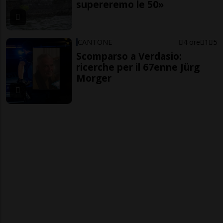
supereremo le 50»
CANTONE
4 ore
1
5
Scomparso a Verdasio:
ricerche per il 67enne Jürg
Morger