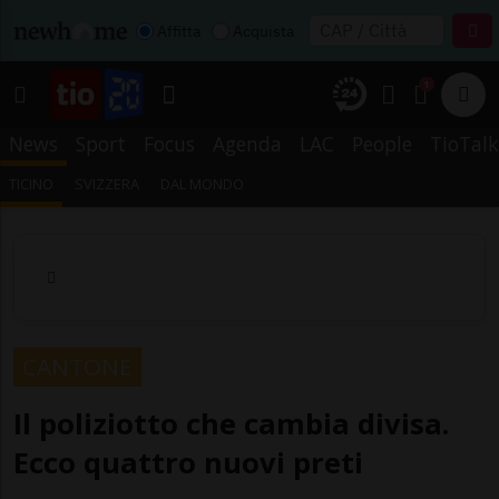
Affitta
Acquista
1
News
Sport
Focus
Agenda
LAC
People
TioTalk
TICINO
SVIZZERA
DAL MONDO
CANTONE
Il poliziotto che cambia divisa.
Ecco quattro nuovi preti