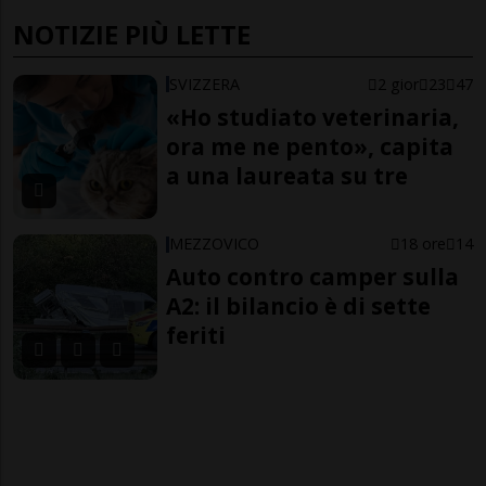
NOTIZIE PIÙ LETTE
SVIZZERA
2 gior
23
47
«Ho studiato veterinaria,
ora me ne pento», capita
a una laureata su tre
MEZZOVICO
18 ore
14
Auto contro camper sulla
A2: il bilancio è di sette
feriti