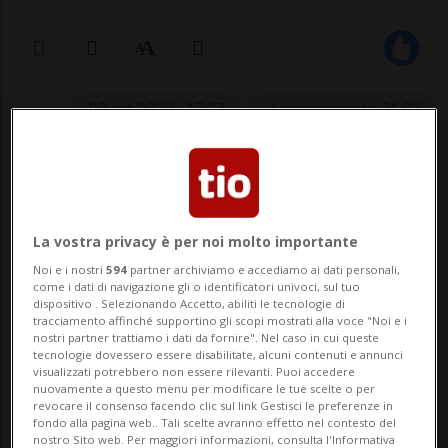
03 set 2020 - 17:27
Aggiornamento 21:03
Tra i quattro neo sacerdoti due sono
originari del Locarnese.
La vostra privacy è per noi molto importante
Noi e i nostri
594
partner archiviamo e accediamo ai dati personali,
come i dati di navigazione gli o identificatori univoci, sul tuo
LUGANO - La Diocesi ordinerà questo
dispositivo . Selezionando Accetto, abiliti le tecnologie di
tracciamento affinché supportino gli scopi mostrati alla voce "Noi e i
sabato in Cattedrale quattro nuovi preti.
nostri partner trattiamo i dati da fornire". Nel caso in cui queste
tecnologie dovessero essere disabilitate, alcuni contenuti e annunci
Vista la crisi delle vocazioni è una notizia…
visualizzati potrebbero non essere rilevanti. Puoi accedere
nuovamente a questo menu per modificare le tue scelte o per
nella notizia, dal momento che uno dei
revocare il consenso facendo clic sul link Gestisci le preferenze in
fondo alla pagina web.. Tali scelte avranno effetto nel contesto del
quattro sacerdoti ha lavorato a lungo in
nostro Sito web. Per maggiori informazioni, consulta l'Informativa