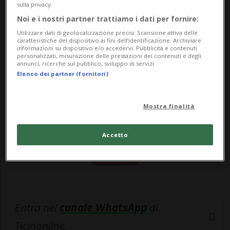
sulla privacy.
Polizia. Uno - &la...
Noi e i nostri partner trattiamo i dati per fornire:
Utilizzare dati di geolocalizzazione precisi. Scansione attiva delle
caratteristiche del dispositivo ai fini dell’identificazione. Archiviare
🔐 Sblocca il nostro archivio
informazioni su dispositivo e/o accedervi. Pubblicità e contenuti
personalizzati, misurazione delle prestazioni dei contenuti e degli
esclusivo!
annunci, ricerche sul pubblico, sviluppo di servizi.
Elenco dei partner (fornitori)
Sottoscrivi un abbonamento
Archivio
per
leggere questo articolo, oppure scegli
Mostra finalità
MyTioAbo
per accedere all'archivio e
navigare su sito e app senza pubblicità.
Accetto
ACCEDI
Entra nel
canale WhatsApp
di
Ticinonline.