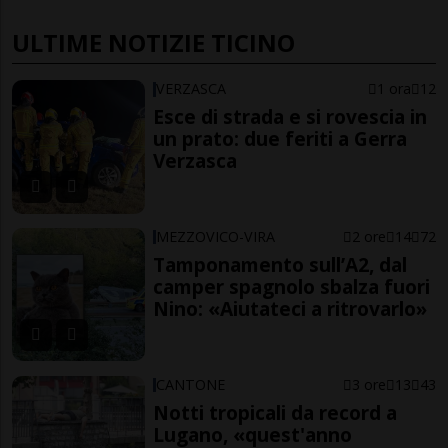
ULTIME NOTIZIE TICINO
VERZASCA
1 ora
12
Esce di strada e si rovescia in
un prato: due feriti a Gerra
Verzasca
MEZZOVICO-VIRA
2 ore
14
72
Tamponamento sull’A2, dal
camper spagnolo sbalza fuori
Nino: «Aiutateci a ritrovarlo»
CANTONE
3 ore
13
43
Notti tropicali da record a
Lugano, «quest'anno