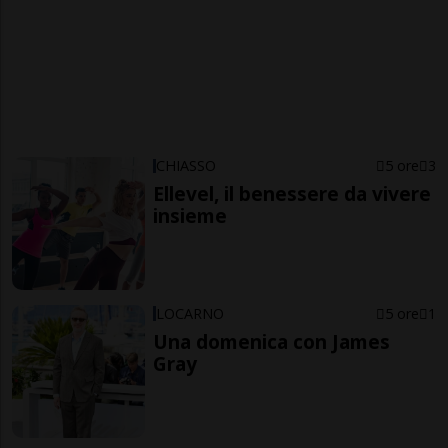
CHIASSO
5 ore
3
Ellevel, il benessere da vivere
insieme
LOCARNO
5 ore
1
Una domenica con James
Gray