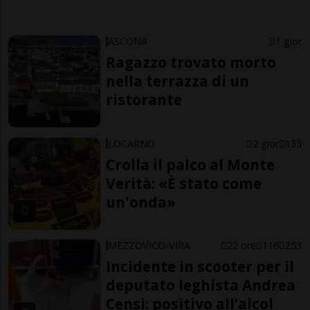
ASCONA
1 gior
Ragazzo trovato morto
nella terrazza di un
ristorante
LOCARNO
2 gior
133
Crolla il palco al Monte
Verità: «È stato come
un'onda»
MEZZOVICO-VIRA
22 ore
116
253
Incidente in scooter per il
deputato leghista Andrea
Censi: positivo all’alcol