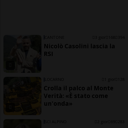
CANTONE
3 gior
168
394
Nicolò Casolini lascia la
RSI
LOCARNO
1 gior
128
Crolla il palco al Monte
Verità: «È stato come
un'onda»
SCI ALPINO
2 gior
69
283