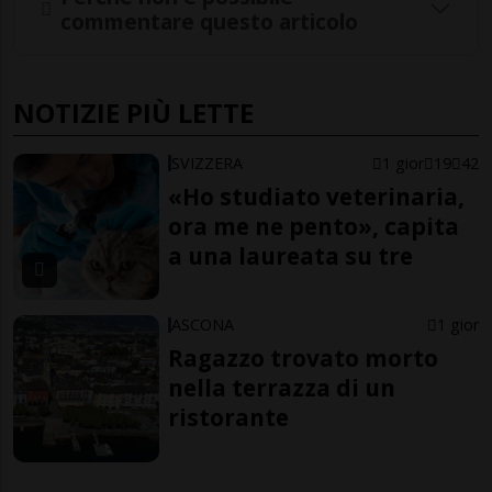
commentare questo articolo
NOTIZIE PIÙ LETTE
SVIZZERA
1 gior
19
42
«Ho studiato veterinaria,
ora me ne pento», capita
a una laureata su tre
ASCONA
1 gior
Ragazzo trovato morto
nella terrazza di un
ristorante