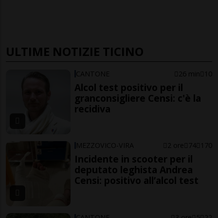
ULTIME NOTIZIE TICINO
CANTONE
26 min
10
Alcol test positivo per il
granconsigliere Censi: c'è la
recidiva
MEZZOVICO-VIRA
2 ore
74
170
Incidente in scooter per il
deputato leghista Andrea
Censi: positivo all’alcol test
CANTONE
3 ore
5
22