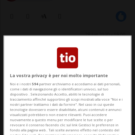
28 lug 2020 - 19:00
Così ha deciso il vescovo Lazzeri
ricordando l'importanza dell'essere
La vostra privacy è per noi molto importante
uniti
Noi e i nostri
594
partner archiviamo e accediamo ai dati personali,
come i dati di navigazione gli o identificatori univoci, sul tuo
dispositivo . Selezionando Accetto, abiliti le tecnologie di
LUGANO - Tutte le campane delle chiese
tracciamento affinché supportino gli scopi mostrati alla voce "Noi e i
nostri partner trattiamo i dati da fornire". Nel caso in cui queste
parrocchiali nella Diocesi di Lugano
tecnologie dovessero essere disabilitate, alcuni contenuti e annunci
visualizzati potrebbero non essere rilevanti. Puoi accedere
suoneranno a festa in occasione della
nuovamente a questo menu per modificare le tue scelte o per
revocare il consenso facendo clic sul link Gestisci le preferenze in
Festa nazionale del primo agosto,
fondo alla pagina web.. Tali scelte avranno effetto nel contesto del