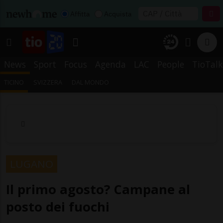
Affitta
Acquista
News
Sport
Focus
Agenda
LAC
People
TioTalk
TICINO
SVIZZERA
DAL MONDO
LUGANO
Il primo agosto? Campane al
posto dei fuochi