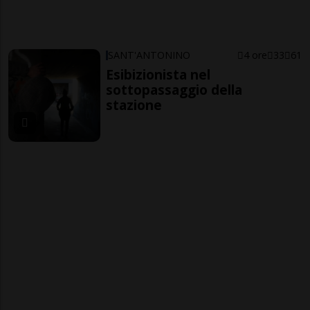
SANT'ANTONINO
4 ore
33
61
Esibizionista nel
sottopassaggio della
stazione