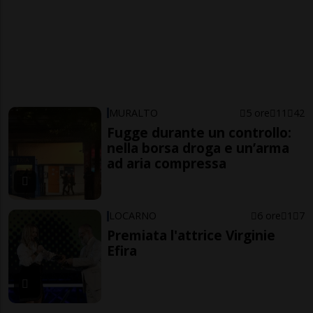
MURALTO
5 ore
11
42
Fugge durante un controllo:
nella borsa droga e un’arma
ad aria compressa
LOCARNO
6 ore
1
7
Premiata l'attrice Virginie
Efira