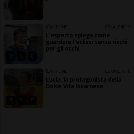
CANTONE
9 ore
4
17
L'esperto spiega come
guardare l'eclissi senza rischi
per gli occhi
CANTONE
9 ore
7
18
Lucia, la protagonista della
Dolce Vita locarnese