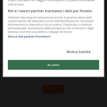
nostro Sito web. Per maggiori informazioni, consulta l'Informativa
quest'anno. Così ha disposto il vescovo
sulla privacy.
Noi e i nostri partner trattiamo i dati per fornire:
Valerio Lazzeri per sottolineare «i valori
Utilizzare dati di geolocalizzazione precisi. Scansione attiva delle
che ci...
caratteristiche del dispositivo ai fini dell’identificazione. Archiviare
informazioni su dispositivo e/o accedervi. Pubblicità e contenuti
personalizzati, misurazione delle prestazioni dei contenuti e degli
annunci, ricerche sul pubblico, sviluppo di servizi.
🔐 Sblocca il nostro archivio
Elenco dei partner (fornitori)
esclusivo!
Mostra finalità
Sottoscrivi un abbonamento
Archivio
per
leggere questo articolo, oppure scegli
Accetto
MyTioAbo
per accedere all'archivio e
navigare su sito e app senza pubblicità.
ACCEDI