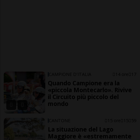
CAMPIONE D'ITALIA
14 ore
17
Quando Campione era la
«piccola Montecarlo». Rivive
il Circuito più piccolo del
mondo
CANTONE
15 ore
15
59
La situazione del Lago
Maggiore è «estremamente