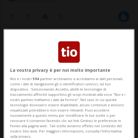
31 mag 2020 - 11:56
Aggiornamento 16:02
LUGANO - La Diocesi di Lugano ha aperto
un'indagine nei confronti di un suo
La vostra privacy è per noi molto importante
sacerdote. Lo si apprende da un
Noi e i nostri
594
partner archiviamo e accediamo ai dati personali,
come i dati di navigazione gli o identificatori univoci, sul tuo
comunicato stampa diffuso in mattinata.
dispositivo . Selezionando Accetto, abiliti le tecnologie di
tracciamento affinché supportino gli scopi mostrati alla voce "Noi e i
La curia informerà sul caso questo
nostri partner trattiamo i dati da fornire". Nel caso in cui queste
tecnologie dovessero essere disabilitate, alcuni contenuti e annunci
pomeriggio alle 15 in una conferenza
visualizzati potrebbero non essere rilevanti. Puoi accedere
nuovamente a questo menu per modificare le tue scelte o per
stampa nella sua sede. ...
revocare il consenso facendo clic sul link Gestisci le preferenze in
fondo alla pagina web.. Tali scelte avranno effetto nel contesto del
nostro Sito web. Per maggiori informazioni, consulta l'Informativa
sulla privacy.