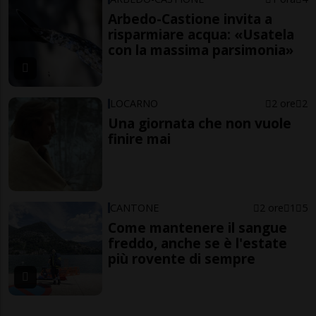
Arbedo-Castione invita a
risparmiare acqua: «Usatela
con la massima parsimonia»
LOCARNO
2 ore
2
Una giornata che non vuole
finire mai
CANTONE
2 ore
1
5
Come mantenere il sangue
freddo, anche se è l'estate
più rovente di sempre