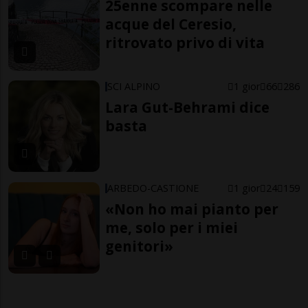
25enne scompare nelle
acque del Ceresio,
ritrovato privo di vita
SCI ALPINO
1 gior
66
286
Lara Gut-Behrami dice
basta
ARBEDO-CASTIONE
1 gior
24
159
«Non ho mai pianto per
me, solo per i miei
genitori»