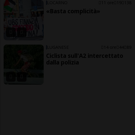
LOCARNO
11 ore
19
138
«Basta complicità»
LUGANESE
14 ore
44
89
Ciclista sull'A2 intercettato
dalla polizia