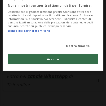
🔐 Sblocca il nostro archivio
Noi e i nostri partner trattiamo i dati per fornire:
esclusivo!
Utilizzare dati di geolocalizzazione precisi. Scansione attiva delle
caratteristiche del dispositivo ai fini dell’identificazione. Archiviare
Sottoscrivi un abbonamento
Archivio
per
informazioni su dispositivo e/o accedervi. Pubblicità e contenuti
personalizzati, misurazione delle prestazioni dei contenuti e degli
leggere questo articolo, oppure scegli
annunci, ricerche sul pubblico, sviluppo di servizi.
Elenco dei partner (fornitori)
MyTioAbo
per accedere all'archivio e
navigare su sito e app senza pubblicità.
Mostra finalità
ACCEDI
Accetto
Entra nel
canale WhatsApp
di
Ticinonline.