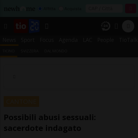
Affitta
Acquista
News
Sport
Focus
Agenda
LAC
People
TioTalk
TICINO
SVIZZERA
DAL MONDO
CANTONE
Possibili abusi sessuali:
sacerdote indagato