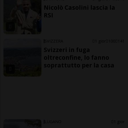
Nicolò Casolini lascia la
RSI
SVIZZERA
1 gior
100
141
Svizzeri in fuga
oltreconfine, lo fanno
soprattutto per la casa
LUGANO
1 gior