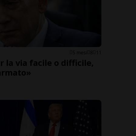
5 mesi
8
11
a via facile o difficile,
armato»