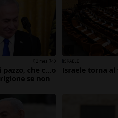
2 mesi
40
ISRAELE
pazzo, che c...o
Israele torna al
prigione se non