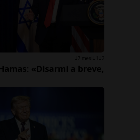
7 mesi
1
2
Hamas: «Disarmi a breve,