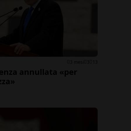
3 mesi
3
13
enza annullata «per
zza»