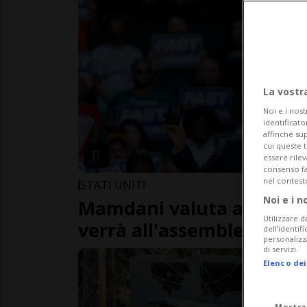
La vostr
Noi e i nost
identificato
affinché sup
cui queste 
essere rile
consenso fac
nel contest
STATI UNITI
Noi e i n
Mamdani valuta arresto
Utilizzare d
verrà all'assemblea Onu
dell’identif
personalizz
di servizi.
Elenco dei
Mostra