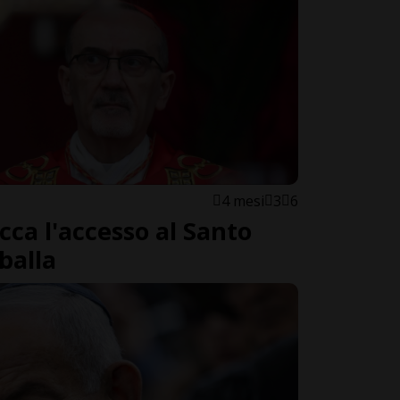
4 mesi
3
6
ca l'accesso al Santo
balla