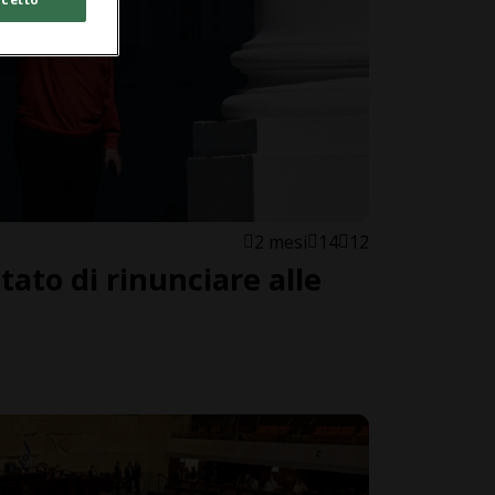
2 mesi
14
12
tato di rinunciare alle