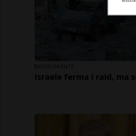
MEDIO ORIENTE
Israele ferma i raid, ma s