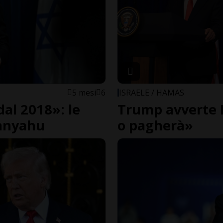
5 mesi
6
ISRAELE / HAMAS
dal 2018»: le
Trump avverte 
tanyahu
o pagherà»