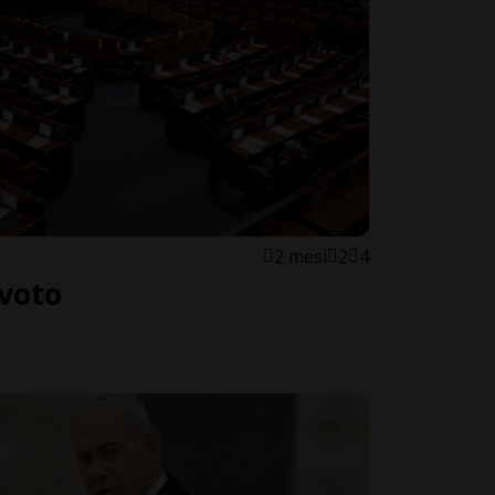
2 mesi
2
4
 voto