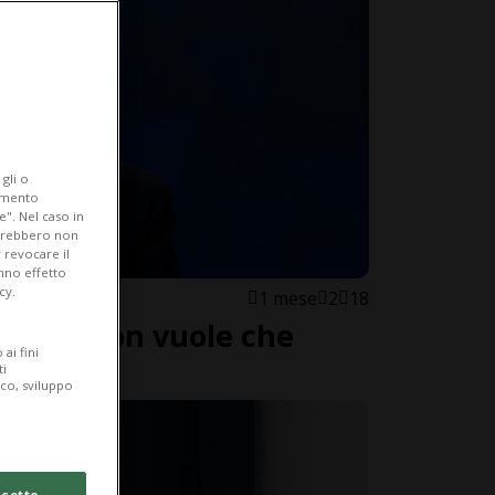
gli o
iamento
e". Nel caso in
potrebbero non
 revocare il
anno effetto
cy.
1 mese
2
18
aeliani non vuole che
ai fini
candidi
ti
ico, sviluppo
cetto