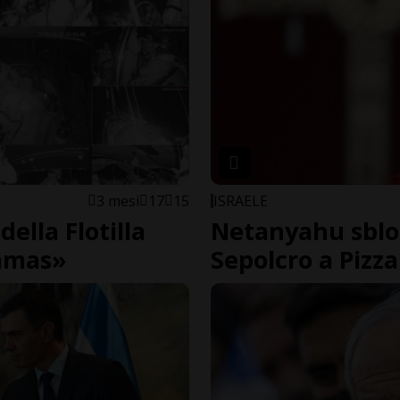
3 mesi
17
15
ISRAELE
della Flotilla
Netanyahu sbloc
Hamas»
Sepolcro a Pizza