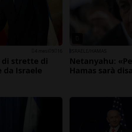
4 mesi
9
16
ISRAELE/HAMAS
di strette di
Netanyahu: «Per l
 da Israele
Hamas sarà dis