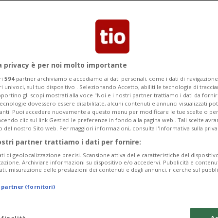
a privacy è per noi molto importante
ri
594
partner archiviamo e accediamo ai dati personali, come i dati di navigazione 
ri univoci, sul tuo dispositivo . Selezionando Accetto, abiliti le tecnologie di tracc
portino gli scopi mostrati alla voce "Noi e i nostri partner trattiamo i dati da fornir
tecnologie dovessero essere disabilitate, alcuni contenuti e annunci visualizzati 
vanti. Puoi accedere nuovamente a questo menu per modificare le tue scelte o per
endo clic sul link Gestisci le preferenze in fondo alla pagina web.. Tali scelte avr
o del nostro Sito web. Per maggiori informazioni, consulta l'Informativa sulla priva
2 sett
6
50
ISRAELE
ostri partner trattiamo i dati per fornire:
 Netanyahu se
Il 59% degli isr
ati di geolocalizzazione precisi. Scansione attiva delle caratteristiche del dispositivo 
Netanyahu si ri
icazione. Archiviare informazioni su dispositivo e/o accedervi. Pubblicità e contenu
ati, misurazione delle prestazioni dei contenuti e degli annunci, ricerche sul pubbl
 partner (fornitori)
 finalità
Ac