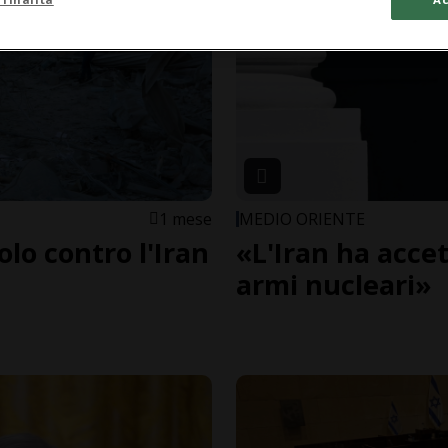
1 mese
MEDIO ORIENTE
olo contro l'Iran
«L'Iran ha accet
armi nucleari»