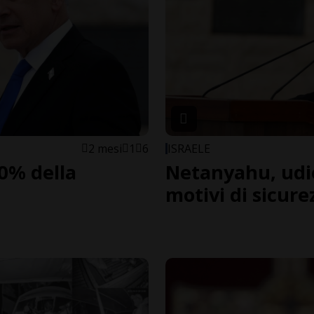
2 mesi
1
6
ISRAELE
60% della
Netanyahu, udi
motivi di sicure