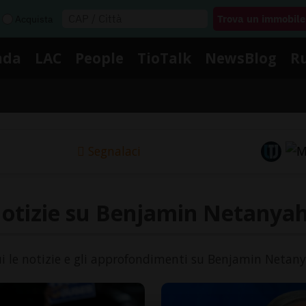
Acquista
nda
LAC
People
TioTalk
NewsBlog
R
Segnalaci
otizie su Benjamin Netanya
i le notizie e gli approfondimenti su Benjamin Netan