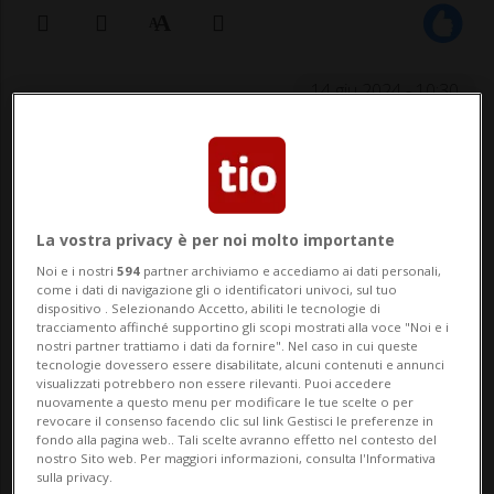
14 giu 2024 - 10:30
BERNA - È terminata stamane la sessione
estiva delle Camere federali con una
piccola sorpresa: ai voti finali, il Consiglio
La vostra privacy è per noi molto importante
nazionale ha respinto per 129 voti a 69
Noi e i nostri
594
partner archiviamo e accediamo ai dati personali,
come i dati di navigazione gli o identificatori univoci, sul tuo
(UDC, PS e Verdi) una modifica del Codice
dispositivo . Selezionando Accetto, abiliti le tecnologie di
tracciamento affinché supportino gli scopi mostrati alla voce "Noi e i
penale in relazione all'internamento per i
nostri partner trattiamo i dati da fornire". Nel caso in cui queste
tecnologie dovessero essere disabilitate, alcuni contenuti e annunci
...
visualizzati potrebbero non essere rilevanti. Puoi accedere
nuovamente a questo menu per modificare le tue scelte o per
revocare il consenso facendo clic sul link Gestisci le preferenze in
fondo alla pagina web.. Tali scelte avranno effetto nel contesto del
🔐 Sblocca il nostro archivio
nostro Sito web. Per maggiori informazioni, consulta l'Informativa
sulla privacy.