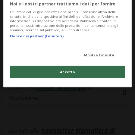
esclusivo!
Noi e i nostri partner trattiamo i dati per fornire:
Utilizzare dati di geolocalizzazione precisi. Scansione attiva delle
Sottoscrivi un abbonamento
Archivio
per
caratteristiche del dispositivo ai fini dell’identificazione. Archiviare
informazioni su dispositivo e/o accedervi. Pubblicità e contenuti
leggere questo articolo, oppure scegli
personalizzati, misurazione delle prestazioni dei contenuti e degli
annunci, ricerche sul pubblico, sviluppo di servizi.
MyTioAbo
per accedere all'archivio e
Elenco dei partner (fornitori)
navigare su sito e app senza pubblicità.
Mostra finalità
ACCEDI
Accetto
Entra nel
canale WhatsApp
di
Ticinonline.
Iscriviti alla
newsletter giornaliera di