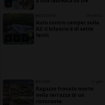
a una laureata su tre
MEZZOVICO
6 ore
12
Auto contro camper sulla
A2: il bilancio è di sette
feriti
ASCONA
1 gior
Ragazzo trovato morto
nella terrazza di un
ristorante