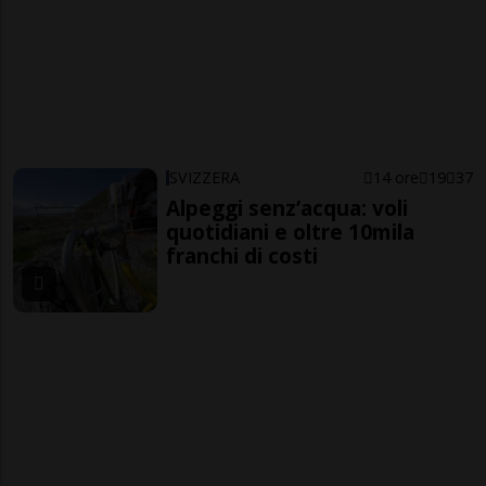
SVIZZERA
14 ore
19
37
Alpeggi senz’acqua: voli
quotidiani e oltre 10mila
franchi di costi