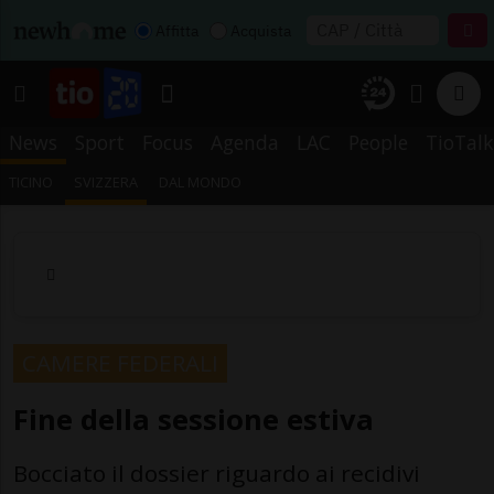
Affitta
Acquista
News
Sport
Focus
Agenda
LAC
People
TioTalk
TICINO
SVIZZERA
DAL MONDO
CAMERE FEDERALI
Fine della sessione estiva
Bocciato il dossier riguardo ai recidivi