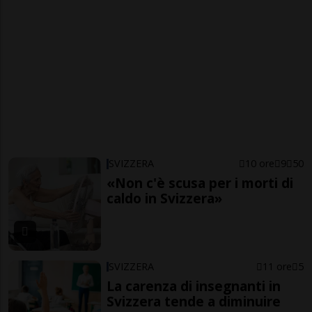
SVIZZERA
10 ore
9
50
«Non c'è scusa per i morti di
caldo in Svizzera»
SVIZZERA
11 ore
5
La carenza di insegnanti in
Svizzera tende a diminuire