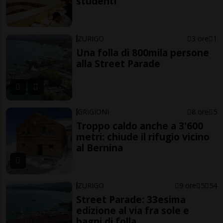
studenti
ZURIGO
3 ore
1
Una folla di 800mila persone
alla Street Parade
GRIGIONI
8 ore
5
Troppo caldo anche a 3'600
metri: chiude il rifugio vicino
al Bernina
ZURIGO
9 ore
5
54
Street Parade: 33esima
edizione al via fra sole e
bagni di folla