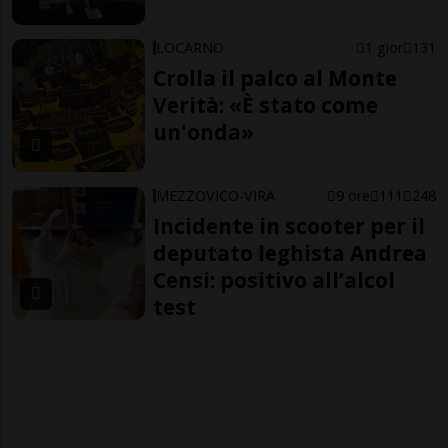
LOCARNO
1 gior
131
Crolla il palco al Monte
Verità: «È stato come
un'onda»
MEZZOVICO-VIRA
9 ore
111
248
Incidente in scooter per il
deputato leghista Andrea
Censi: positivo all’alcol
test