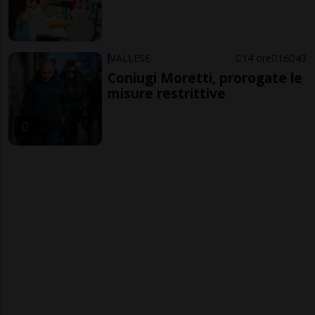
VALLESE
14 ore
16
43
Coniugi Moretti, prorogate le
misure restrittive