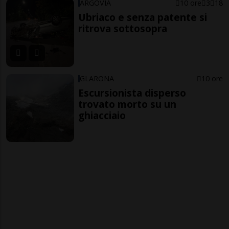
ARGOVIA
10 ore
3
18
Ubriaco e senza patente si
ritrova sottosopra
GLARONA
10 ore
Escursionista disperso
trovato morto su un
ghiacciaio