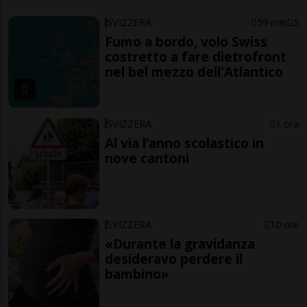
SVIZZERA
59 min
5
Fumo a bordo, volo Swiss
costretto a fare dietrofront
nel bel mezzo dell'Atlantico
SVIZZERA
1 ora
Al via l’anno scolastico in
nove cantoni
SVIZZERA
10 ore
«Durante la gravidanza
desideravo perdere il
bambino»