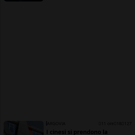
ARGOVIA
11 ore
18
127
I cinesi si prendono la