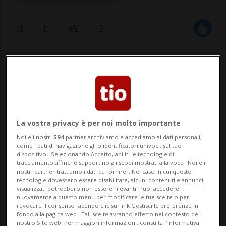
30 nov 2023 - 07:24
La vostra privacy è per noi molto importante
Noi e i nostri
594
partner archiviamo e accediamo ai dati personali,
come i dati di navigazione gli o identificatori univoci, sul tuo
dispositivo . Selezionando Accetto, abiliti le tecnologie di
BERNA - Mancano pochi giorni all'inizio
tracciamento affinché supportino gli scopi mostrati alla voce "Noi e i
nostri partner trattiamo i dati da fornire". Nel caso in cui queste
della 52esima legislatura (dal 4 al 22
tecnologie dovessero essere disabilitate, alcuni contenuti e annunci
visualizzati potrebbero non essere rilevanti. Puoi accedere
dicembre), col Consiglio nazionale e degli
nuovamente a questo menu per modificare le tue scelte o per
revocare il consenso facendo clic sul link Gestisci le preferenze in
Stati che torneranno a riunirsi nella -
fondo alla pagina web.. Tali scelte avranno effetto nel contesto del
nostro Sito web. Per maggiori informazioni, consulta l'Informativa