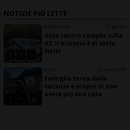
NOTIZIE PIÙ LETTE
MEZZOVICO
1 gior
21
Auto contro camper sulla
A2: il bilancio è di sette
feriti
VAUD
1 gior
20
97
Famiglia torna dalle
vacanze e scopre di non
avere più una casa