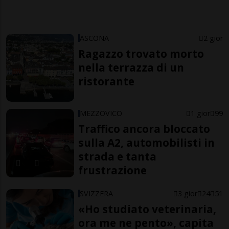
ASCONA
2 gior
Ragazzo trovato morto
nella terrazza di un
ristorante
MEZZOVICO
1 gior
99
Traffico ancora bloccato
sulla A2, automobilisti in
strada e tanta
frustrazione
SVIZZERA
3 gior
24
51
«Ho studiato veterinaria,
ora me ne pento», capita