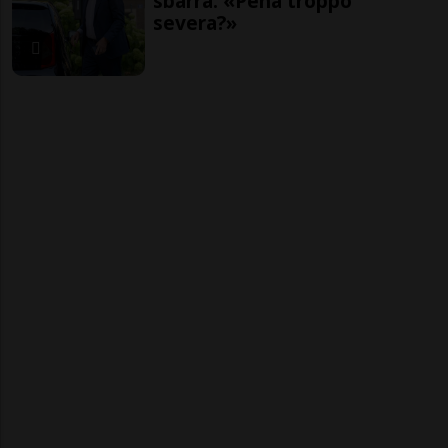
sbarra: «Pena troppo
severa?»