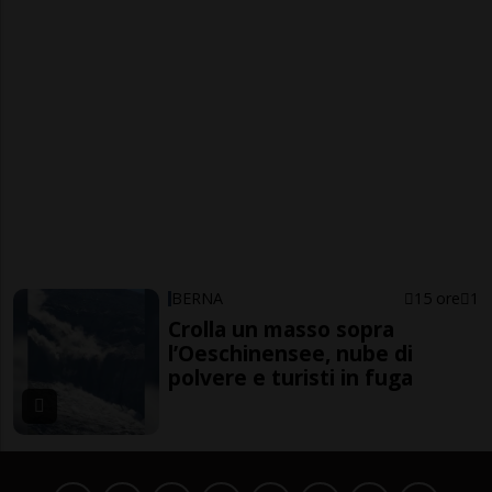
BERNA
15 ore
1
Crolla un masso sopra
l’Oeschinensee, nube di
polvere e turisti in fuga