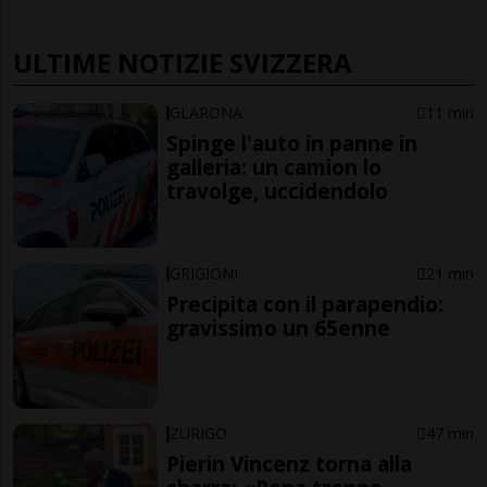
ULTIME NOTIZIE SVIZZERA
GLARONA
11 min
Spinge l'auto in panne in
galleria: un camion lo
travolge, uccidendolo
GRIGIONI
21 min
Precipita con il parapendio:
gravissimo un 65enne
ZURIGO
47 min
Pierin Vincenz torna alla