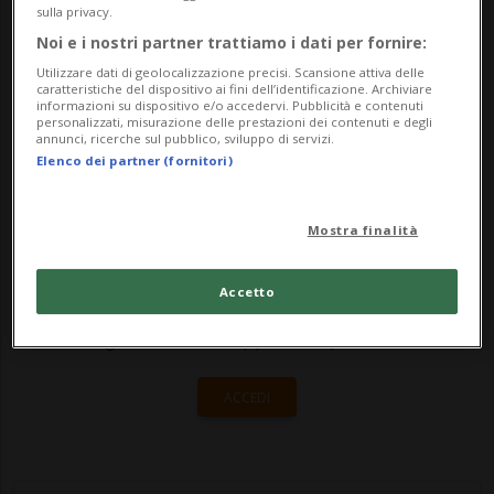
parzialmente - nuova composizione dopo
sulla privacy.
Noi e i nostri partner trattiamo i dati per fornire:
le elezioni federali di ottobre.A
Utilizzare dati di geolocalizzazione precisi. Scansione attiva delle
prescindere dai...
caratteristiche del dispositivo ai fini dell’identificazione. Archiviare
informazioni su dispositivo e/o accedervi. Pubblicità e contenuti
personalizzati, misurazione delle prestazioni dei contenuti e degli
annunci, ricerche sul pubblico, sviluppo di servizi.
🔐 Sblocca il nostro archivio
Elenco dei partner (fornitori)
esclusivo!
Mostra finalità
Sottoscrivi un abbonamento
Archivio
per
leggere questo articolo, oppure scegli
Accetto
MyTioAbo
per accedere all'archivio e
navigare su sito e app senza pubblicità.
ACCEDI