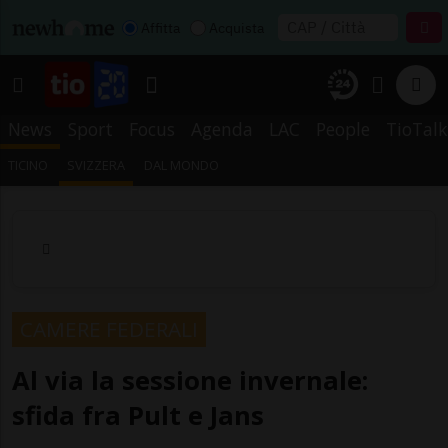
Affitta
Acquista
News
Sport
Focus
Agenda
LAC
People
TioTalk
TICINO
SVIZZERA
DAL MONDO
CAMERE FEDERALI
Al via la sessione invernale:
sfida fra Pult e Jans