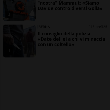
"nostra" Mammut: «Siamo
Davide contro diversi Golia»
BERNA
13 ore
25
Il consiglio della polizia:
«Date del lei a chi vi minaccia
con un coltello»