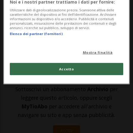
Noi e i nostri partner trattiamo i dati per fornire:
stilare una lista di 29 Paesi in provenienza
Utilizzare dati di geolocalizzazione precisi. Scansione attiva delle
dai quali, per chi arriva in Svizzera, vige
caratteristiche del dispositivo ai fini dell’identificazione. Archiviare
informazioni su dispositivo e/o accedervi. Pubblicità e contenuti
personalizzati, misurazione delle prestazioni dei contenuti e degli
l'obbligo di quarantena. I clienti che
annunci, ricerche sul pubblico, sviluppo di servizi.
Elenco dei partner (fornitori)
avevano prenotato viaggi verso queste
de...
Mostra finalità
🔐 Sblocca il nostro archivio
Accetto
esclusivo!
Sottoscrivi un abbonamento
Archivio
per
leggere questo articolo, oppure scegli
MyTioAbo
per accedere all'archivio e
navigare su sito e app senza pubblicità.
ACCEDI