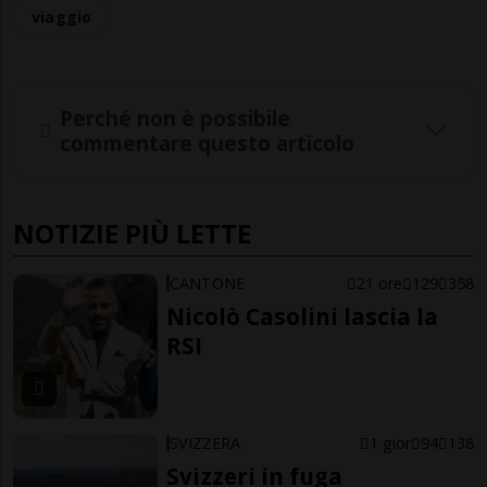
viaggio
Perché non è possibile
commentare questo articolo
NOTIZIE PIÙ LETTE
CANTONE
21 ore
129
358
Nicolò Casolini lascia la
RSI
SVIZZERA
1 gior
94
138
Svizzeri in fuga