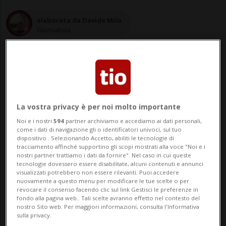
elaborata da Davide Milo
Giornalista
03 lug 2020 - 08:53
La vostra privacy è per noi molto importante
Noi e i nostri
594
partner archiviamo e accediamo ai dati personali,
Le località considerate a rischio?
come i dati di navigazione gli o identificatori univoci, sul tuo
dispositivo . Selezionando Accetto, abiliti le tecnologie di
Svezia, Russia, Serbia, Stati Uniti ed
tracciamento affinché supportino gli scopi mostrati alla voce "Noi e i
nostri partner trattiamo i dati da fornire". Nel caso in cui queste
altre ancora.
tecnologie dovessero essere disabilitate, alcuni contenuti e annunci
visualizzati potrebbero non essere rilevanti. Puoi accedere
nuovamente a questo menu per modificare le tue scelte o per
revocare il consenso facendo clic sul link Gestisci le preferenze in
ZURIGO - Il tour operator Kuoni ha reagito
fondo alla pagina web.. Tali scelte avranno effetto nel contesto del
nostro Sito web. Per maggiori informazioni, consulta l'Informativa
alla decisione della Confederazione di
sulla privacy.