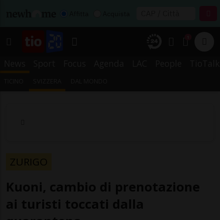
Affitta
Acquista
1
News
Sport
Focus
Agenda
LAC
People
TioTalk
TICINO
SVIZZERA
DAL MONDO
ZURIGO
Kuoni, cambio di prenotazione
ai turisti toccati dalla