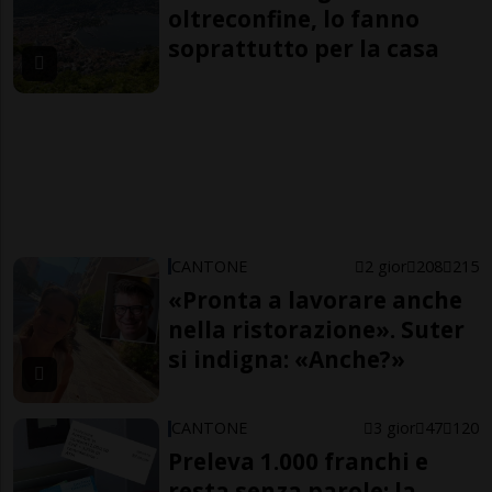
oltreconfine, lo fanno
soprattutto per la casa
CANTONE
2 gior
208
215
«Pronta a lavorare anche
nella ristorazione». Suter
si indigna: «Anche?»
CANTONE
3 gior
47
120
Preleva 1.000 franchi e
resta senza parole: la