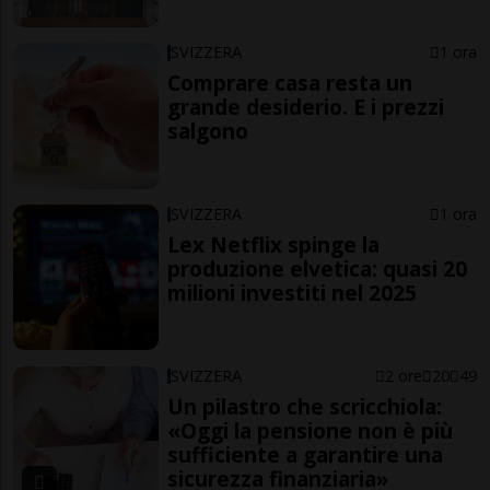
SVIZZERA
1 ora
Comprare casa resta un
grande desiderio. E i prezzi
salgono
SVIZZERA
1 ora
Lex Netflix spinge la
produzione elvetica: quasi 20
milioni investiti nel 2025
SVIZZERA
2 ore
20
49
Un pilastro che scricchiola:
«Oggi la pensione non è più
sufficiente a garantire una
sicurezza finanziaria»