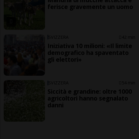
ferisce gravemente un uomo
SVIZZERA
42 min
Iniziativa 10 milioni: «Il limite
demografico ha spaventato
gli elettori»
SVIZZERA
54 min
Siccità e grandine: oltre 1000
agricoltori hanno segnalato
danni