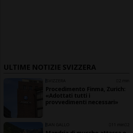
ULTIME NOTIZIE SVIZZERA
SVIZZERA
2 min
Procedimento Finma, Zurich:
«Adottati tutti i
provvedimenti necessari»
SAN GALLO
11 min
2
Mandria di mucche attacca e