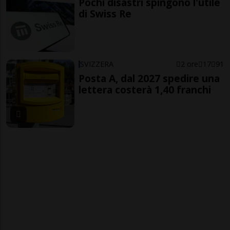
Pochi disastri spingono l'utile
di Swiss Re
SVIZZERA
2 ore
17
91
Posta A, dal 2027 spedire una
lettera costerà 1,40 franchi