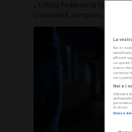
L'Ufficio Federale di Statistica 
criminalità, compresi il cantone
La vostr
Noi e i nost
identificato
affinché sup
cui queste 
essere rile
consenso fac
nel contest
Noi e i n
Utilizzare d
dell’identif
personalizz
di servizi.
Elenco dei
Mostra