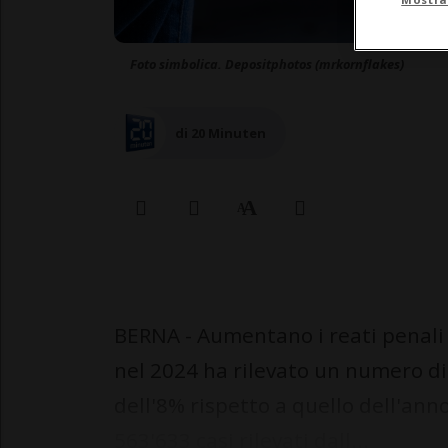
Foto simbolica. Depositphotos (mrkornflakes)
di 20 Minuten
BERNA - Aumentano i reati penali in
nel 2024 ha rilevato un numero di
dell'8% rispetto a quello dell'anno
563'633 casi rilevati dall...