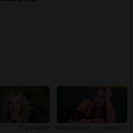
NO
1 gior
64
286
ARBEDO-CASTIONE
15 ore
24
157