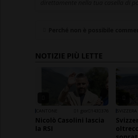
direttamente nella tua casella di p
Perché non è possibile commen
NOTIZIE PIÙ LETTE
CANTONE
1 gior
143
376
SVIZZERA
Nicolò Casolini lascia
Svizzer
la RSI
oltrec
soprat