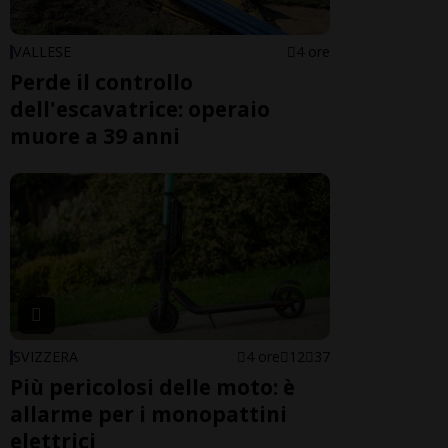
VALLESE
4 ore
Perde il controllo
dell'escavatrice: operaio
muore a 39 anni
SVIZZERA
4 ore
12
37
Più pericolosi delle moto: è
allarme per i monopattini
elettrici