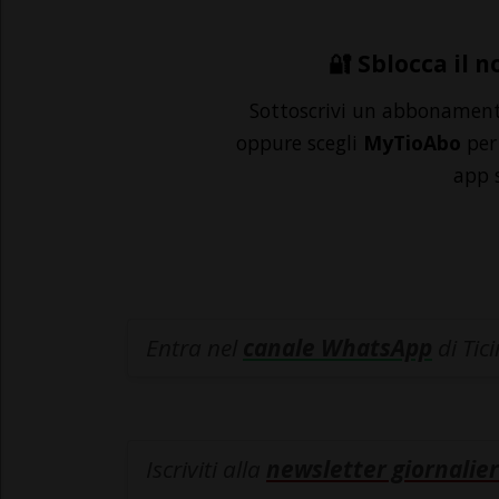
🔐 Sblocca il n
Sottoscrivi un abbonamen
oppure scegli
MyTioAbo
per 
app 
Entra nel
canale WhatsApp
di Tic
Iscriviti alla
newsletter giornalier