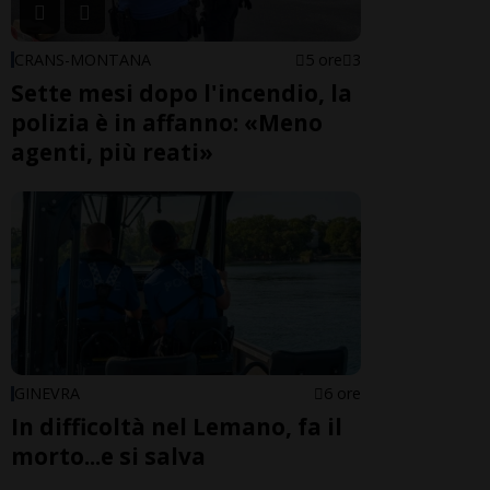
CRANS-MONTANA
5 ore
3
Sette mesi dopo l'incendio, la
polizia è in affanno: «Meno
agenti, più reati»
GINEVRA
6 ore
In difficoltà nel Lemano, fa il
morto...e si salva