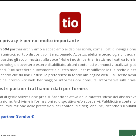
svela alcune cifre relative alla
 più virtuosi e la città con più casi
a privacy è per noi molto importante
ri
594
partner archiviamo e accediamo ai dati personali, come i dati di navigazione 
ri univoci, sul tuo dispositivo . Selezionando Accetto, abiliti le tecnologie di tracc
portino gli scopi mostrati alla voce "Noi e i nostri partner trattiamo i dati da fornir
tecnologie dovessero essere disabilitate, alcuni contenuti e annunci visualizzati 
vanti. Puoi accedere nuovamente a questo menu per modificare le tue scelte o per
endo clic sul link Gestisci le preferenze in fondo alla pagina web.. Tali scelte avr
o del nostro Sito web. Per maggiori informazioni, consulta l'Informativa sulla priva
ostri partner trattiamo i dati per fornire:
ati di geolocalizzazione precisi. Scansione attiva delle caratteristiche del dispositivo 
icazione. Archiviare informazioni su dispositivo e/o accedervi. Pubblicità e contenu
ati, misurazione delle prestazioni dei contenuti e degli annunci, ricerche sul pubbl
 partner (fornitori)
 finalità
Ac