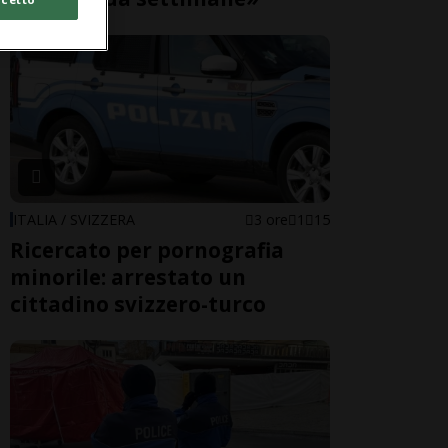
ITALIA / SVIZZERA
3 ore
1
15
Ricercato per pornografia
minorile: arrestato un
cittadino svizzero-turco