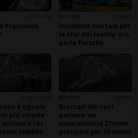
10 ore
16
SVIZZERA
2 gior
5
o Francesco
Incidente mortale per
i
la star dei reality: ora
parla Porsche
1 gior
15
30
GRIGIONI
2 gior
65
do non è uguale
Braccati dai cani
ti: più colpite
pastore: un
 anziani e chi
escursionista 21enne
basso reddito
precipita per 10 metri