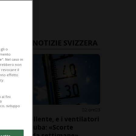
ULTIME NOTIZIE SVIZZERA
gli o
iamento
e". Nel caso in
potrebbero non
 revocare il
anno effetto
cy.
ai fini
ti
ico, sviluppo
SVIZZERA
2 ore
3
Estate bollente, e i ventilatori
vanno a ruba: «Scorte
esaurite da settimane»
cetto