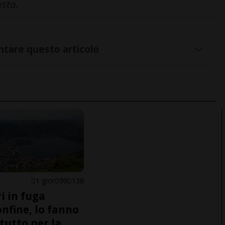
osta.
tare questo articolo
1 gior
99
138
i in fuga
onfine, lo fanno
tutto per la