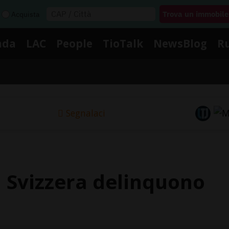
Acquista
nda
LAC
People
TioTalk
NewsBlog
R
Segnalaci
n Svizzera delinquono