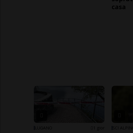
casa
LUGANO
1 gior
SCI ALPI