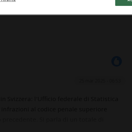
25 mar 2025 - 06:53
 Svizzera: l'Ufficio federale di Statistica
 infrazioni al codice penale superiore
 precedente. Si parla di un totale di