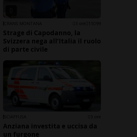
CRANS MONTANA
3 ore
15
99
Strage di Capodanno, la
Svizzera nega all’Italia il ruolo
di parte civile
SCIAFFUSA
3 ore
Anziana investita e uccisa da
un furgone