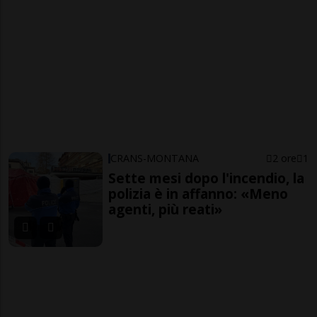
CRANS-MONTANA
2 ore
1
Sette mesi dopo l'incendio, la
polizia è in affanno: «Meno
agenti, più reati»