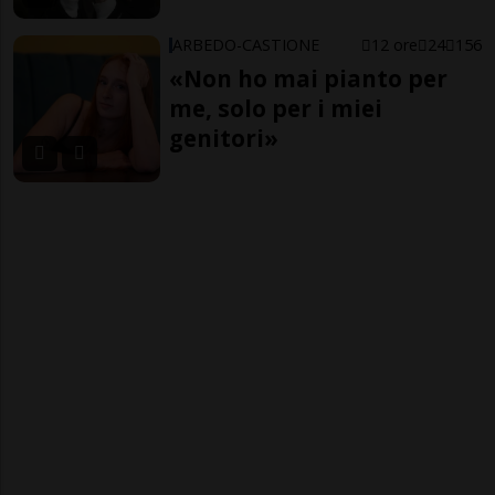
ARBEDO-CASTIONE
12 ore
24
156
«Non ho mai pianto per
me, solo per i miei
genitori»