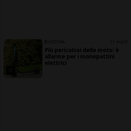
SVIZZERA
1 ora
3
Più pericolosi delle moto: è
allarme per i monopattini
elettrici