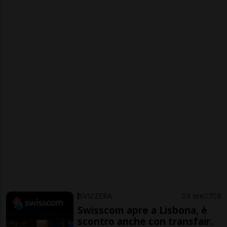
SVIZZERA
3 ore
7
6
Swisscom apre a Lisbona, è
scontro anche con transfair.