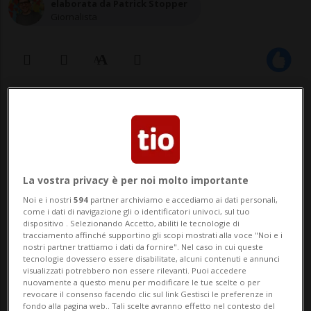
elaborata da Patrick Stopper
Giornalista
21 apr 2022 - 16:21
La vostra privacy è per noi molto importante
Noi e i nostri
594
partner archiviamo e accediamo ai dati personali,
come i dati di navigazione gli o identificatori univoci, sul tuo
dispositivo . Selezionando Accetto, abiliti le tecnologie di
tracciamento affinché supportino gli scopi mostrati alla voce "Noi e i
SAN GALLO - Un totale di 44 smartphone,
nostri partner trattiamo i dati da fornire". Nel caso in cui queste
tecnologie dovessero essere disabilitate, alcuni contenuti e annunci
verosimilmente rubati, sono stati scoperti
visualizzati potrebbero non essere rilevanti. Puoi accedere
nuovamente a questo menu per modificare le tue scelte o per
durante l'ispezione di un minibus con
revocare il consenso facendo clic sul link Gestisci le preferenze in
fondo alla pagina web.. Tali scelte avranno effetto nel contesto del