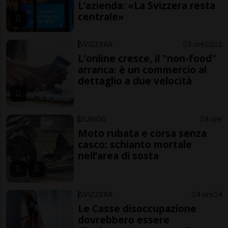
L’azienda: «La Svizzera resta
centrale»
SVIZZERA
3 ore
2
2
L'online cresce, il "non-food"
arranca: è un commercio al
dettaglio a due velocità
ZURIGO
4 ore
Moto rubata e corsa senza
casco: schianto mortale
nell’area di sosta
SVIZZERA
4 ore
4
Le Casse disoccupazione
dovrebbero essere