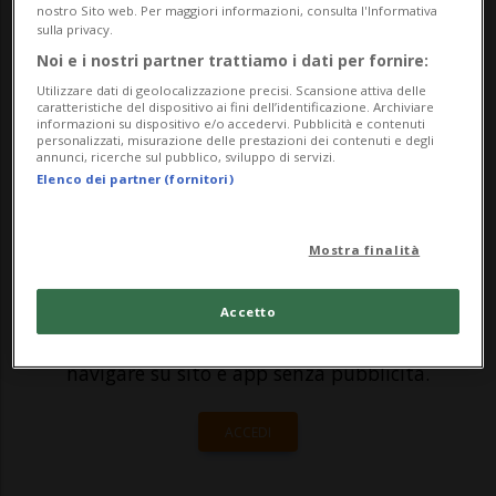
targhe rumene a Oberriet (SG). I
nostro Sito web. Per maggiori informazioni, consulta l'Informativa
sulla privacy.
dispositivi erano nascosti all'interno di
Noi e i nostri partner trattiamo i dati per fornire:
scatole di detersivo. Una squadra mobile
Utilizzare dati di geolocalizzazione precisi. Scansione attiva delle
caratteristiche del dispositivo ai fini dell’identificazione. Archiviare
dell'Ufficio...
informazioni su dispositivo e/o accedervi. Pubblicità e contenuti
personalizzati, misurazione delle prestazioni dei contenuti e degli
annunci, ricerche sul pubblico, sviluppo di servizi.
Elenco dei partner (fornitori)
🔐 Sblocca il nostro archivio
esclusivo!
Mostra finalità
Sottoscrivi un abbonamento
Archivio
per
leggere questo articolo, oppure scegli
Accetto
MyTioAbo
per accedere all'archivio e
navigare su sito e app senza pubblicità.
ACCEDI