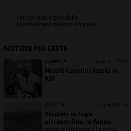
Perché non è possibile
commentare questo articolo
NOTIZIE PIÙ LETTE
CANTONE
1 gior
141
375
Nicolò Casolini lascia la
RSI
SVIZZERA
1 gior
99
139
Svizzeri in fuga
oltreconfine, lo fanno
soprattutto per la casa