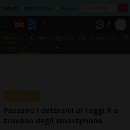
Affitta
Acquista
News
Sport
Focus
Agenda
LAC
People
TioTalk
TICINO
SVIZZERA
DAL MONDO
SAN GALLO
Passano i detersivi ai raggi X e
trovano degli smartphone