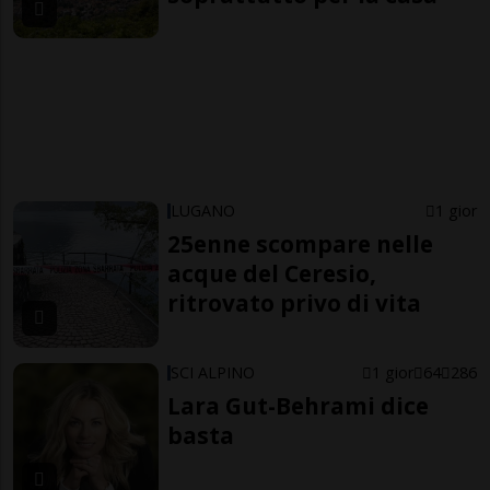
LUGANO
1 gior
25enne scompare nelle
acque del Ceresio,
ritrovato privo di vita
SCI ALPINO
1 gior
64
286
Lara Gut-Behrami dice
basta