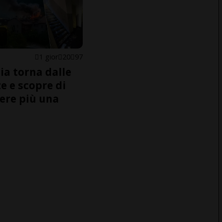
1 gior
20
97
ia torna dalle
e e scopre di
ere più una