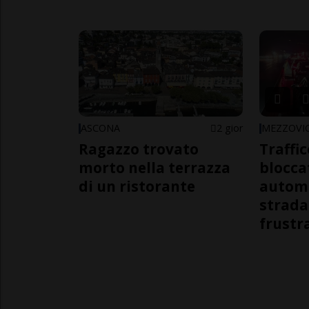
ASCONA
2 gior
MEZZOVI
Ragazzo trovato
Traffi
morto nella terrazza
blocca
di un ristorante
automo
strada
frustr