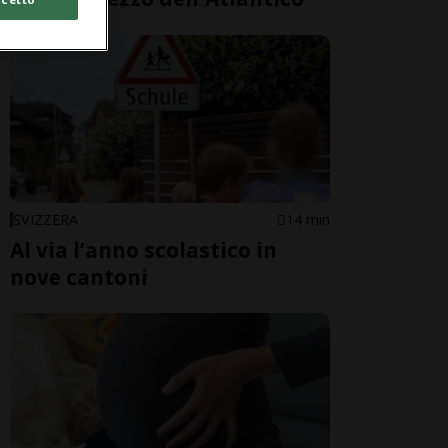
SVIZZERA
14 min
Al via l’anno scolastico in
nove cantoni