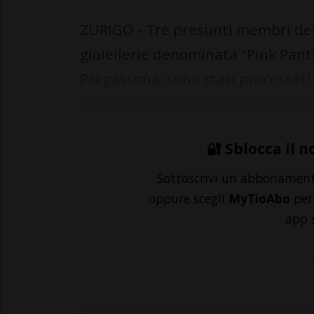
ZURIGO - Tre presunti membri dell
gioiellerie denominata "Pink Panth
Pregassona, sono stati processati 
Zurigo. A giudizio c'erano tre serbi
🔐 Sblocca il n
Sottoscrivi un abbonamen
oppure scegli
MyTioAbo
per 
app 