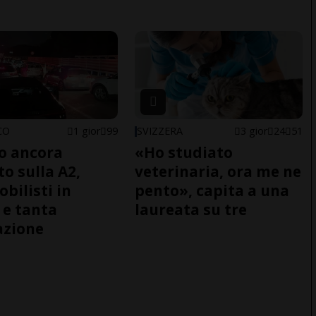
CO
1 gior
99
SVIZZERA
3 gior
24
51
co ancora
«Ho studiato
to sulla A2,
veterinaria, ora me ne
bilisti in
pento», capita a una
 e tanta
laureata su tre
azione