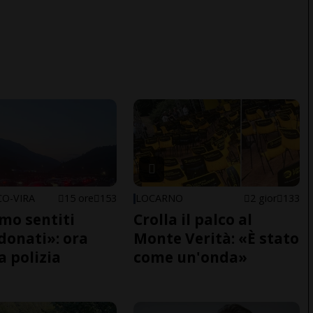
O-VIRA
15 ore
153
LOCARNO
2 gior
133
amo sentiti
Crolla il palco al
onati»: ora
Monte Verità: «È stato
a polizia
come un'onda»