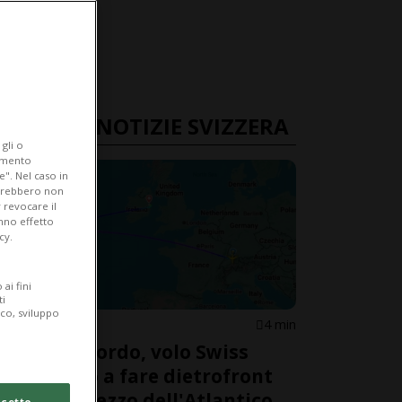
ULTIME NOTIZIE SVIZZERA
gli o
iamento
e". Nel caso in
potrebbero non
 revocare il
anno effetto
cy.
ai fini
ti
ico, sviluppo
SVIZZERA
4 min
Fumo a bordo, volo Swiss
costretto a fare dietrofront
nel bel mezzo dell'Atlantico
cetto