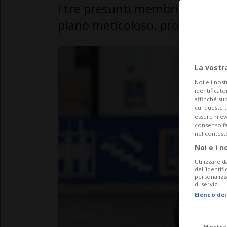
I tre presunti membri dei "Pin
piano meticoloso, pronto a tu
La vostr
Noi e i nost
identificato
affinché sup
cui queste 
essere rile
consenso fac
nel contest
Noi e i n
Utilizzare d
dell’identif
personalizz
di servizi.
Elenco dei
Mostra