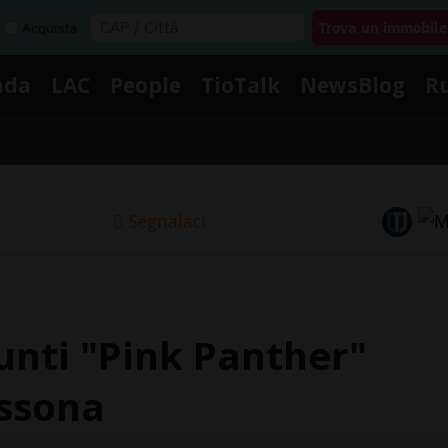
Acquista
nda
LAC
People
TioTalk
NewsBlog
R
Segnalaci
unti "Pink Panther"
assona