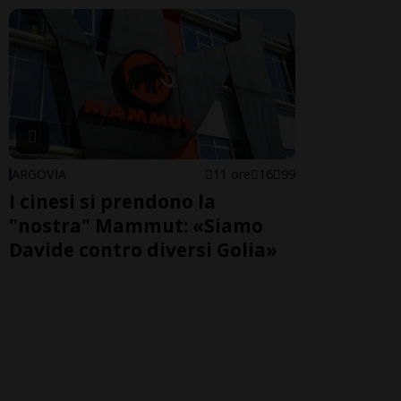
ARGOVIA
11 ore
16
99
I cinesi si prendono la
"nostra" Mammut: «Siamo
Davide contro diversi Golia»