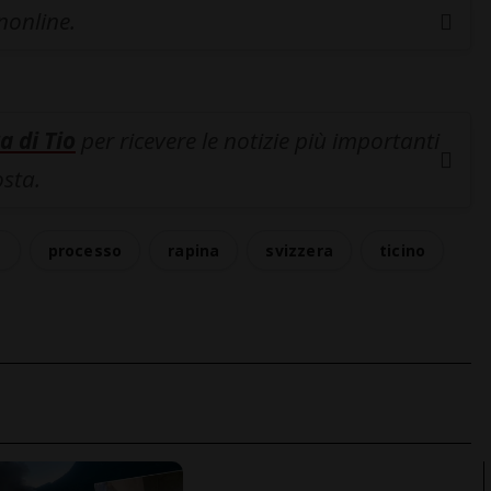
inonline.
a di Tio
per ricevere le notizie più importanti
osta.
a
processo
rapina
svizzera
ticino