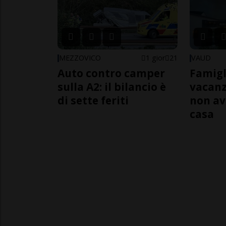
MEZZOVICO
1 gior
21
VAUD
Auto contro camper
Famigl
sulla A2: il bilancio è
vacanz
di sette feriti
non av
casa