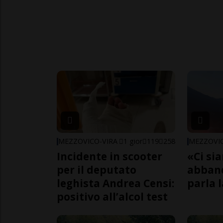
MEZZOVICO-VIRA
1 gior
119
258
MEZZOVIC
Incidente in scooter
«Ci si
per il deputato
abband
leghista Andrea Censi:
parla l
positivo all’alcol test