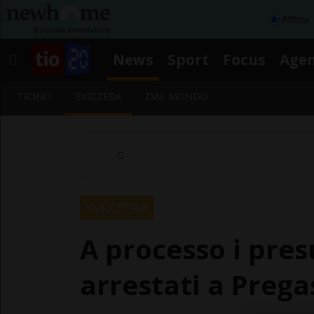
Affitta
News
Sport
Focus
Age
TICINO
SVIZZERA
DAL MONDO
SVIZZERA
A processo i pres
arrestati a Preg