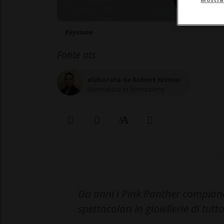
Keystone
Fonte ats
elaborata da Robert Krcmar
Giornalista in formazione
Da anni i Pink Panther compiono
spettacolari in gioiellerie di tutt