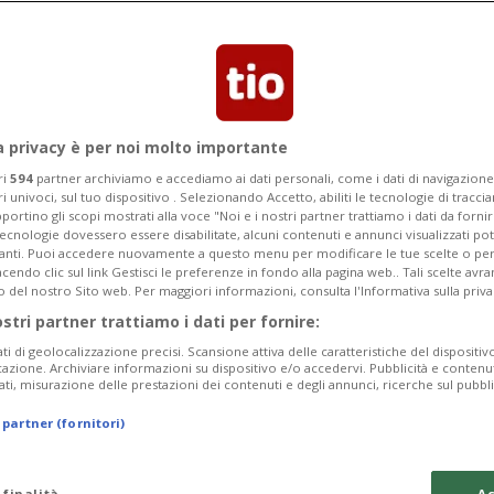
k Panther" avrebbero allestito un
tto
a privacy è per noi molto importante
ri
594
partner archiviamo e accediamo ai dati personali, come i dati di navigazione 
ri univoci, sul tuo dispositivo . Selezionando Accetto, abiliti le tecnologie di tracc
portino gli scopi mostrati alla voce "Noi e i nostri partner trattiamo i dati da fornir
tecnologie dovessero essere disabilitate, alcuni contenuti e annunci visualizzati 
vanti. Puoi accedere nuovamente a questo menu per modificare le tue scelte o per
endo clic sul link Gestisci le preferenze in fondo alla pagina web.. Tali scelte avr
o del nostro Sito web. Per maggiori informazioni, consulta l'Informativa sulla priva
ostri partner trattiamo i dati per fornire:
ati di geolocalizzazione precisi. Scansione attiva delle caratteristiche del dispositivo 
icazione. Archiviare informazioni su dispositivo e/o accedervi. Pubblicità e contenu
ati, misurazione delle prestazioni dei contenuti e degli annunci, ricerche sul pubbl
 partner (fornitori)
 finalità
Ac