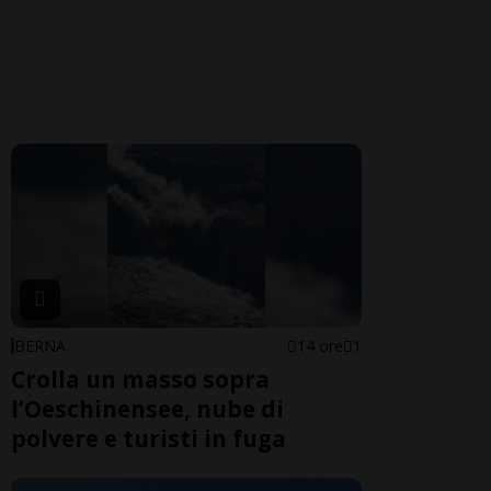
BERNA
14 ore
1
Crolla un masso sopra
l’Oeschinensee, nube di
polvere e turisti in fuga