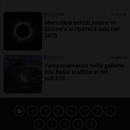
SVIZZERA
6 ore
8
Mercoledì eclissi solare: in
Svizzera si ripeterà solo nel
2075
GRIGIONI
6 ore
4
Tamponamento nella galleria
Isla Bella: traffico in tilt
sull’A13