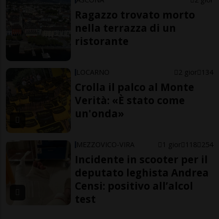
Ragazzo trovato morto
nella terrazza di un
ristorante
LOCARNO
2 gior
134
Crolla il palco al Monte
Verità: «È stato come
un'onda»
MEZZOVICO-VIRA
1 gior
118
254
Incidente in scooter per il
deputato leghista Andrea
Censi: positivo all’alcol
test