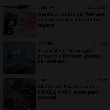
SOLETTA
2 ore
9
7
Nastro chiodato per fermare
un'auto rubata, a bordo tre
ragazzi
SVIZZERA
2 ore
8
È canicola ma le cicogne
pensano all'inverno, pronte
per migrare
ZURIGO
4 ore
5
36
Alla Street Parade erano in
900'000, molto lavoro per i
soccorsi