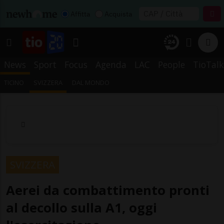
Affitta
Acquista
News
Sport
Focus
Agenda
LAC
People
TioTalk
TICINO
SVIZZERA
DAL MONDO
SVIZZERA
Aerei da combattimento pronti
al decollo sulla A1, oggi