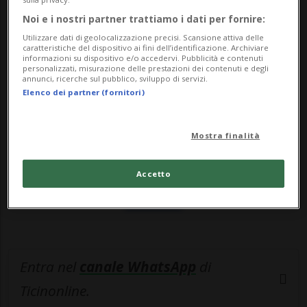
org...
Noi e i nostri partner trattiamo i dati per fornire:
Utilizzare dati di geolocalizzazione precisi. Scansione attiva delle
🔐 Sblocca il nostro archivio
caratteristiche del dispositivo ai fini dell’identificazione. Archiviare
informazioni su dispositivo e/o accedervi. Pubblicità e contenuti
esclusivo!
personalizzati, misurazione delle prestazioni dei contenuti e degli
annunci, ricerche sul pubblico, sviluppo di servizi.
Elenco dei partner (fornitori)
Sottoscrivi un abbonamento
Archivio
per
leggere questo articolo, oppure scegli
Mostra finalità
MyTioAbo
per accedere all'archivio e
navigare su sito e app senza pubblicità.
Accetto
ACCEDI
Entra nel
canale WhatsApp
di
Ticinonline.