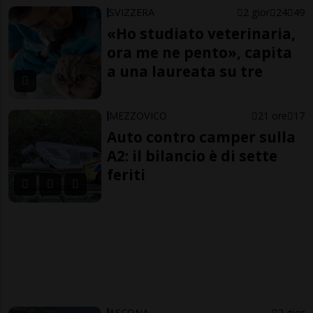
SVIZZERA
2 gior
24
49
«Ho studiato veterinaria,
ora me ne pento», capita
a una laureata su tre
MEZZOVICO
21 ore
17
Auto contro camper sulla
A2: il bilancio è di sette
feriti
ASCONA
2 gior