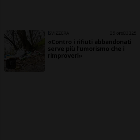
SVIZZERA
5 ore
3
25
«Contro i rifiuti abbandonati
serve più l'umorismo che i
rimproveri»