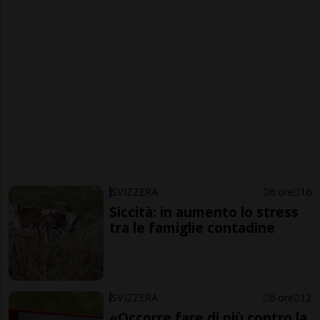
SVIZZERA
6 ore
16
Siccità: in aumento lo stress
tra le famiglie contadine
SVIZZERA
6 ore
12
«Occorre fare di più contro la