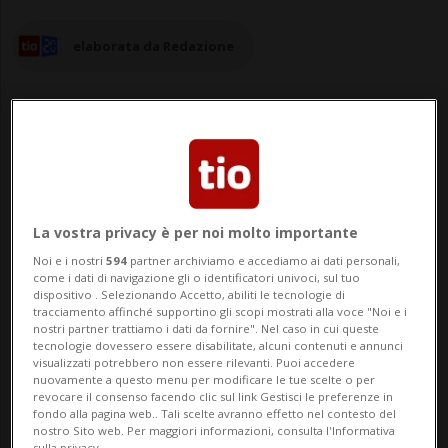
elaborata da Redazione
05 giu 2024 - 07:11
Aggiornamento 08:30
La vostra privacy è per noi molto importante
LOSANNA - Aerei da combattimento F/A-18
Noi e i nostri
594
partner archiviamo e accediamo ai dati personali,
atterreranno e decolleranno oggi, 5
come i dati di navigazione gli o identificatori univoci, sul tuo
dispositivo . Selezionando Accetto, abiliti le tecnologie di
giugno, sull'autostrada A1 vicino a Payerne
tracciamento affinché supportino gli scopi mostrati alla voce "Noi e i
nostri partner trattiamo i dati da fornire". Nel caso in cui queste
(VD). L'esercitazione, denominata "Alpha
tecnologie dovessero essere disabilitate, alcuni contenuti e annunci
visualizzati potrebbero non essere rilevanti. Puoi accedere
Uno", non rappresenta una novità per le
nuovamente a questo menu per modificare le tue scelte o per
revocare il consenso facendo clic sul link Gestisci le preferenze in
Forze aeree: l'ultimo evento simile è stato
fondo alla pagina web.. Tali scelte avranno effetto nel contesto del
nostro Sito web. Per maggiori informazioni, consulta l'Informativa
sulla privacy.