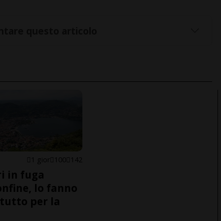
tare questo articolo
1 gior
100
142
i in fuga
onfine, lo fanno
tutto per la