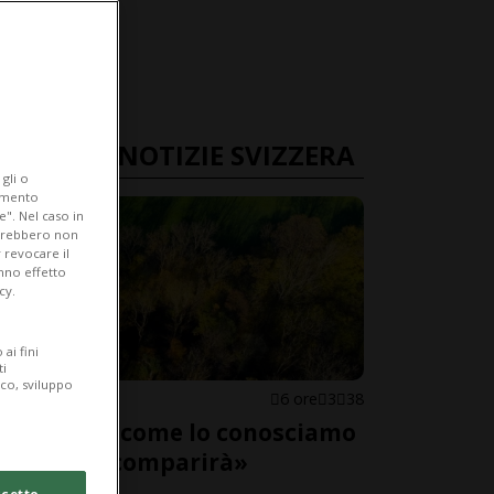
ULTIME NOTIZIE SVIZZERA
gli o
iamento
e". Nel caso in
potrebbero non
 revocare il
anno effetto
cy.
ai fini
ti
ico, sviluppo
SVIZZERA
6 ore
3
38
«Il bosco come lo conosciamo
adesso scomparirà»
cetto