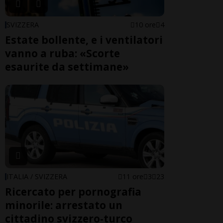
SVIZZERA
10 ore
4
Estate bollente, e i ventilatori
vanno a ruba: «Scorte
esaurite da settimane»
ITALIA / SVIZZERA
11 ore
3
23
Ricercato per pornografia
minorile: arrestato un
cittadino svizzero-turco