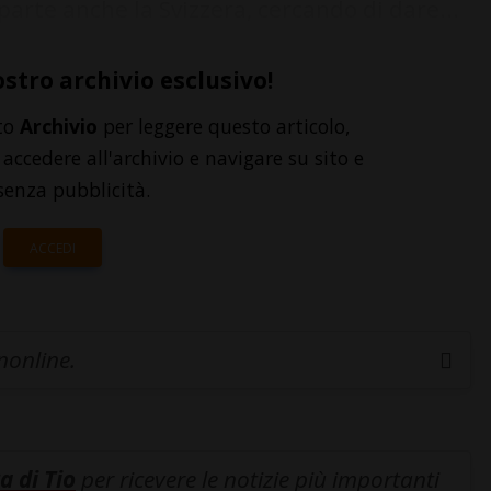
arte anche la Svizzera, cercando di dare...
ostro archivio esclusivo!
to
Archivio
per leggere questo articolo,
accedere all'archivio e navigare su sito e
senza pubblicità.
ACCEDI
inonline.
a di Tio
per ricevere le notizie più importanti