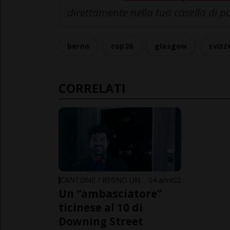
direttamente nella tua casella di p
berna
cop26
glasgow
svizz
CORRELATI
CANTONE / REGNO UNITO
4 anni
2
Un “ambasciatore”
ticinese al 10 di
Downing Street