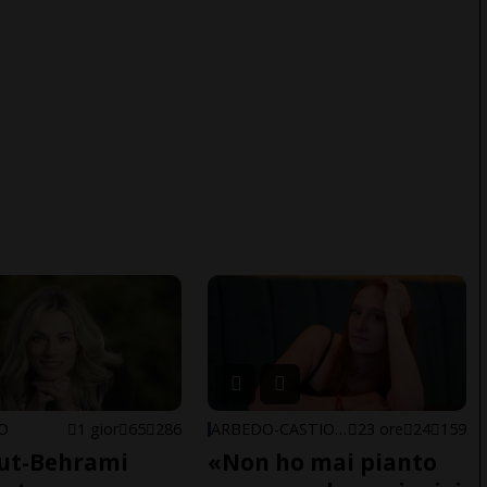
NO
1 gior
65
286
ARBEDO-CASTIONE
23 ore
24
159
ut-Behrami
«Non ho mai pianto