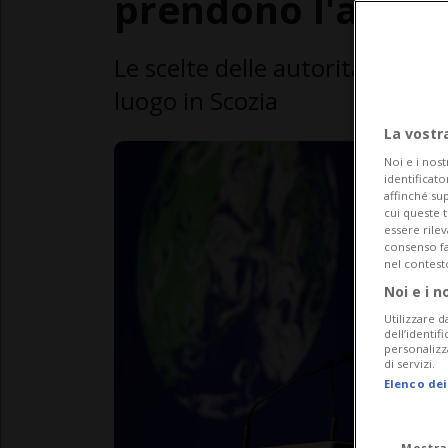
prendono l'aereo
Le scelte delle autorità svizzer
luogo in Scozia
La vostr
Noi e i nost
identificato
affinché sup
cui queste 
essere rile
consenso fac
nel contest
Noi e i n
Utilizzare d
dell’identif
personalizz
di servizi.
Elenco dei
Mostra