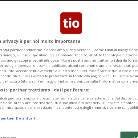
e per recarsi al vertice sul clima che ha
a privacy è per noi molto importante
ri
594
partner archiviamo e accediamo ai dati personali, come i dati di navigazione 
ri univoci, sul tuo dispositivo . Selezionando Accetto, abiliti le tecnologie di tracc
portino gli scopi mostrati alla voce "Noi e i nostri partner trattiamo i dati da fornir
tecnologie dovessero essere disabilitate, alcuni contenuti e annunci visualizzati 
vanti. Puoi accedere nuovamente a questo menu per modificare le tue scelte o per
endo clic sul link Gestisci le preferenze in fondo alla pagina web.. Tali scelte avr
o del nostro Sito web. Per maggiori informazioni, consulta l'Informativa sulla priva
ostri partner trattiamo i dati per fornire:
ati di geolocalizzazione precisi. Scansione attiva delle caratteristiche del dispositivo 
icazione. Archiviare informazioni su dispositivo e/o accedervi. Pubblicità e contenu
ati, misurazione delle prestazioni dei contenuti e degli annunci, ricerche sul pubbl
 partner (fornitori)
 finalità
Ac