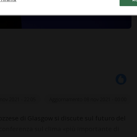
nov 2021 - 22:05
Aggiornamento 08 nov 2021 - 00:00
zzese di Glasgow si discute sul futuro del
 conferenza sul clima «più importante di