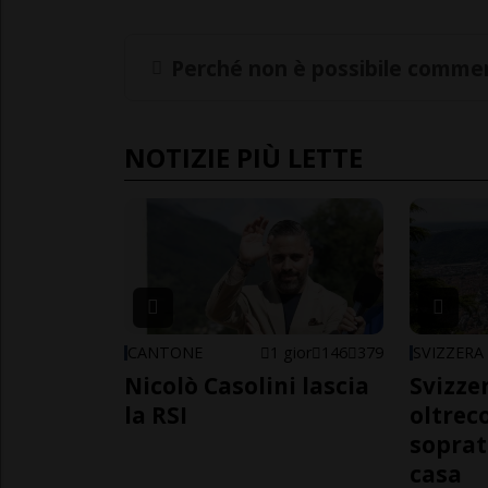
Perché non è possibile commen
NOTIZIE PIÙ LETTE
CANTONE
1 gior
146
379
SVIZZERA
Nicolò Casolini lascia
Svizzer
la RSI
oltrec
soprat
casa