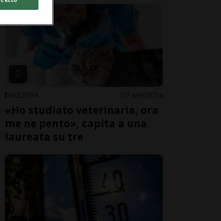
SVIZZERA
7 ore
3
14
«Ho studiato veterinaria, ora
me ne pento», capita a una
laureata su tre