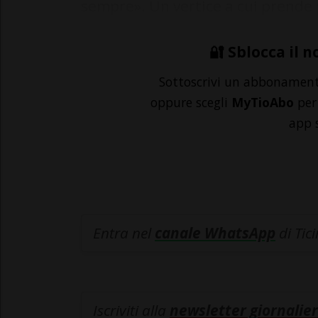
sempre». Un vertice a cui prende p
🔐 Sblocca il n
Sottoscrivi un abbonamen
oppure scegli
MyTioAbo
per 
app 
Entra nel
canale WhatsApp
di Tic
Iscriviti alla
newsletter giornalier