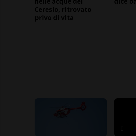
nelle acque del
dice b
Ceresio, ritrovato
privo di vita