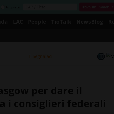
Acquista
nda
LAC
People
TioTalk
NewsBlog
R
Segnalaci
lasgow per dare il
i consiglieri federali