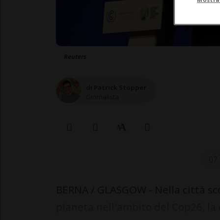
Reuters
di Patrick Stopper
Giornalista
07 
BERNA / GLASGOW - Nella città sco
pianeta nell'ambito del Cop26, la