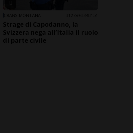
CRANS MONTANA
12 ore
34
151
Strage di Capodanno, la
Svizzera nega all’Italia il ruolo
di parte civile