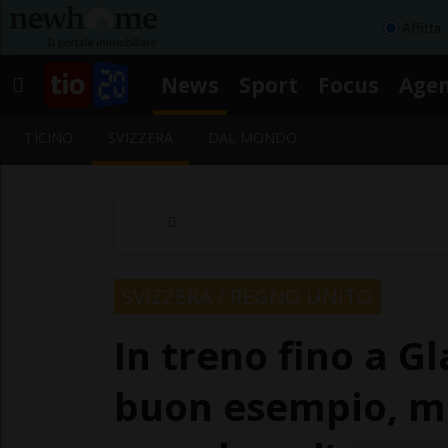
Affitta
News
Sport
Focus
Age
TICINO
SVIZZERA
DAL MONDO
SVIZZERA / REGNO UNITO
In treno fino a G
buon esempio, ma 