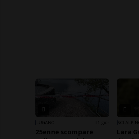
LUGANO
1 gior
SCI ALPI
25enne scompare
Lara G