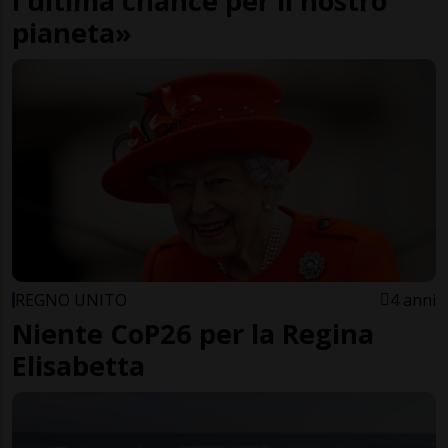
l'ultima chance per il nostro
pianeta»
REGNO UNITO
4 anni
Niente CoP26 per la Regina
Elisabetta