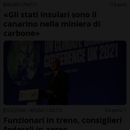
REGNO UNITO
4 anni
«Gli stati insulari sono il
canarino nella miniera di
carbone»
SVIZZERA / REGNO UNITO
4 anni
1
Funzionari in treno, consiglieri
federali in aereo