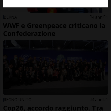
BERNA
4 anni
1
WWF e Greenpeace criticano la
Confederazione
REGNO UNITO
4 anni
1
Cop26, accordo raggiunto. Tra