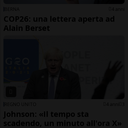
BERNA
4 anni
COP26: una lettera aperta ad
Alain Berset
REGNO UNITO
4 anni
3
Johnson: «Il tempo sta
scadendo, un minuto all'ora X»