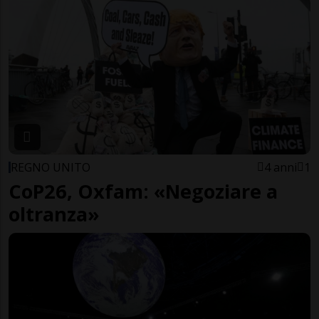
REGNO UNITO
4 anni
1
CoP26, Oxfam: «Negoziare a
oltranza»