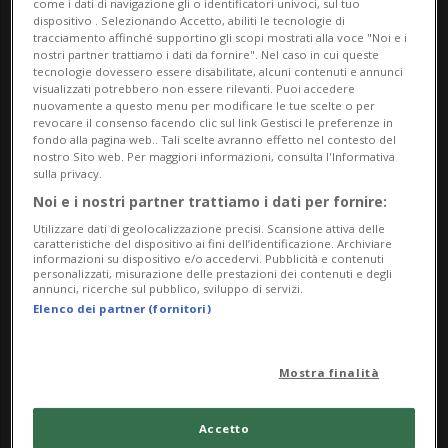
come i dati di navigazione gli o identificatori univoci, sul tuo
dispositivo . Selezionando Accetto, abiliti le tecnologie di
tracciamento affinché supportino gli scopi mostrati alla voce "Noi e i
nostri partner trattiamo i dati da fornire". Nel caso in cui queste
tecnologie dovessero essere disabilitate, alcuni contenuti e annunci
visualizzati potrebbero non essere rilevanti. Puoi accedere
nuovamente a questo menu per modificare le tue scelte o per
revocare il consenso facendo clic sul link Gestisci le preferenze in
fondo alla pagina web.. Tali scelte avranno effetto nel contesto del
nostro Sito web. Per maggiori informazioni, consulta l'Informativa
sulla privacy.
REGNO UNITO
4 anni
Noi e i nostri partner trattiamo i dati per fornire:
COP26, «grande passo avanti»
Utilizzare dati di geolocalizzazione precisi. Scansione attiva delle
o «bla, bla, bla?»
caratteristiche del dispositivo ai fini dell’identificazione. Archiviare
informazioni su dispositivo e/o accedervi. Pubblicità e contenuti
personalizzati, misurazione delle prestazioni dei contenuti e degli
annunci, ricerche sul pubblico, sviluppo di servizi.
Elenco dei partner (fornitori)
Mostra finalità
Accetto