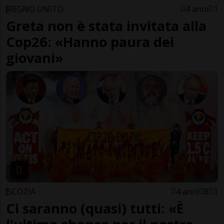
REGNO UNITO
4 anni
1
Greta non è stata invitata alla
Cop26: «Hanno paura dei
giovani»
SCOZIA
4 anni
8
1
Ci saranno (quasi) tutti: «È