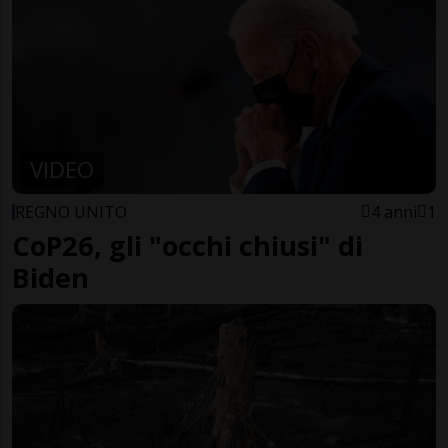
VIDEO
REGNO UNITO
4 anni
1
CoP26, gli "occhi chiusi" di
Biden