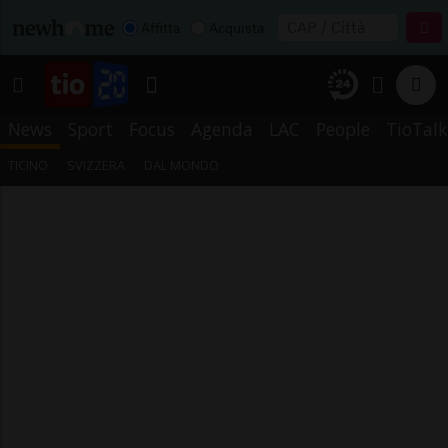
Affitta
Acquista
News
Sport
Focus
Agenda
LAC
People
TioTalk
TICINO
SVIZZERA
DAL MONDO