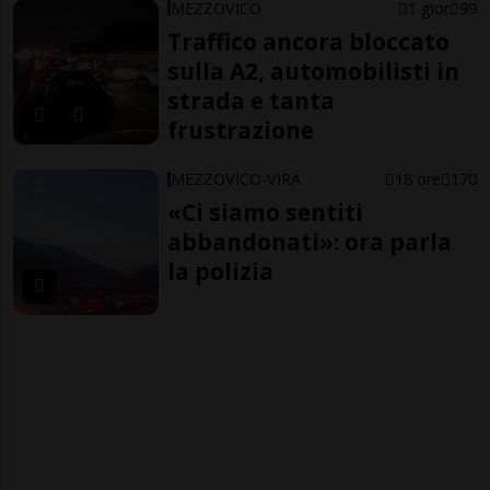
MEZZOVICO
1 gior
99
Traffico ancora bloccato
sulla A2, automobilisti in
strada e tanta
frustrazione
MEZZOVICO-VIRA
18 ore
170
«Ci siamo sentiti
abbandonati»: ora parla
la polizia