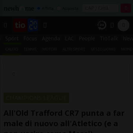
Affitta
Acquista
s
Sport
Focus
Agenda
LAC
People
TioTalk
New
CALCIO
TENNIS
MOTORI
ALTRI SPORT
SESTO UOMO
MONDI
CHAMPIONS LEAGUE
All'Old Trafford CR7 punta a far
male di nuovo all'Atletico (e a