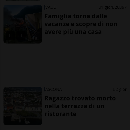
VAUD
1 gior
20
97
Famiglia torna dalle
vacanze e scopre di non
avere più una casa
ASCONA
2 gior
Ragazzo trovato morto
nella terrazza di un
ristorante