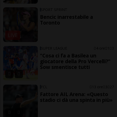
SPORT SPRINT
Bencic inarrestabile a
Toronto
LIVE
SUPER LEAGUE
4 ore
1
3
"Cosa ci fa a Basilea un
giocatore della Pro Vercelli?"
Sow smentisce tutti
FCL
13 ore
3
27
Fattore AIL Arena: «Questo
stadio ci dà una spinta in più»