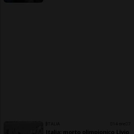
ITALIA
14 ore
7
Italia: morto olimpionico Livio