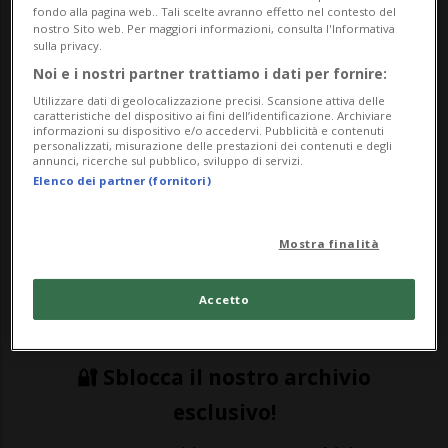
fondo alla pagina web.. Tali scelte avranno effetto nel contesto del
nostro Sito web. Per maggiori informazioni, consulta l'Informativa
CALCIO: Risultati e classifiche
sulla privacy.
Noi e i nostri partner trattiamo i dati per fornire:
MANCHESTER - La serata di Champions
Utilizzare dati di geolocalizzazione precisi. Scansione attiva delle
caratteristiche del dispositivo ai fini dell’identificazione. Archiviare
League si preannuncia molto tesa. Ajax-
informazioni su dispositivo e/o accedervi. Pubblicità e contenuti
personalizzati, misurazione delle prestazioni dei contenuti e degli
annunci, ricerche sul pubblico, sviluppo di servizi.
Benfica e Manchester United-Atletico
Elenco dei partner (fornitori)
Madrid ripartiranno infatti
rispettivamente dal 2-2 e dall'1-1 scaturiti
Mostra finalità
all'andata. Insieme all'infuocato scontro
Accetto
fra Real Madrid ...
🔐 Sblocca il nostro archivio
esclusivo!