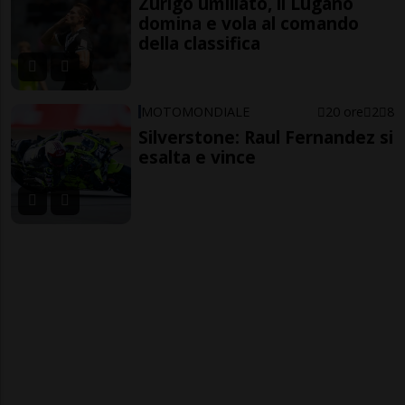
Zurigo umiliato, il Lugano
domina e vola al comando
della classifica
MOTOMONDIALE
20 ore
2
8
Silverstone: Raul Fernandez si
esalta e vince