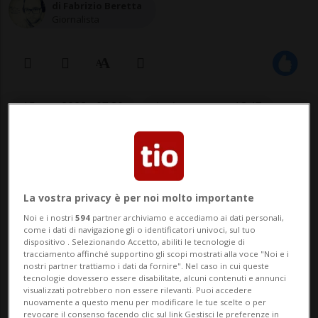
di Fabrizio Beretta
Giornalista
15 mar 2022 - 07:30
Aggiornamento 13:47
1
La vostra privacy è per noi molto importante
Noi e i nostri
594
partner archiviamo e accediamo ai dati personali,
come i dati di navigazione gli o identificatori univoci, sul tuo
dispositivo . Selezionando Accetto, abiliti le tecnologie di
tracciamento affinché supportino gli scopi mostrati alla voce "Noi e i
nostri partner trattiamo i dati da fornire". Nel caso in cui queste
tecnologie dovessero essere disabilitate, alcuni contenuti e annunci
L'Ajax sfrutterà il "fattore" Haller?
visualizzati potrebbero non essere rilevanti. Puoi accedere
nuovamente a questo menu per modificare le tue scelte o per
revocare il consenso facendo clic sul link Gestisci le preferenze in