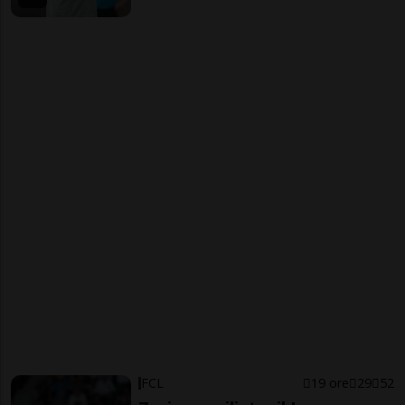
FCL
19 ore
29
52