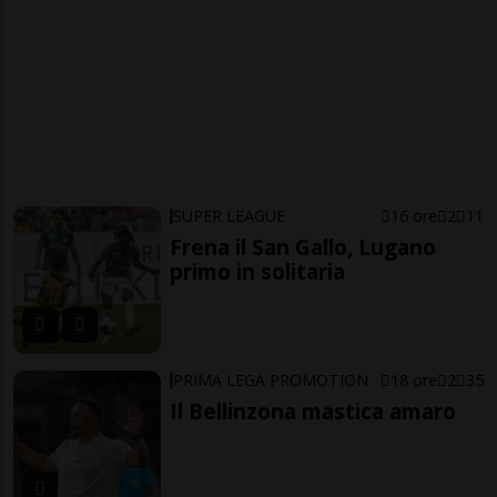
SUPER LEAGUE
16 ore
2
11
Frena il San Gallo, Lugano
primo in solitaria
PRIMA LEGA PROMOTION
18 ore
2
35
Il Bellinzona mastica amaro