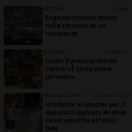
ASCONA
1 gior
Ragazzo trovato morto
nella terrazza di un
ristorante
LOCARNO
1 gior
131
Crolla il palco al Monte
Verità: «È stato come
un'onda»
MEZZOVICO-VIRA
13 ore
112
250
Incidente in scooter per il
deputato leghista Andrea
Censi: positivo all’alcol
test