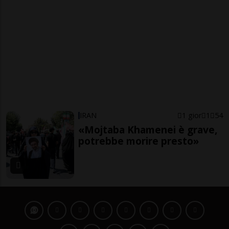
IRAN
1 gior
1
54
«Mojtaba Khamenei è grave,
potrebbe morire presto»