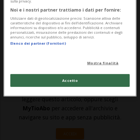
il Movimento 5 Stelle al 26% e Forza Italia
sulla privacy.
Noi e i nostri partner trattiamo i dati per fornire:
al 19,5%. Ma è una notizia che in Italia non
Utilizzare dati di geolocalizzazione precisi. Scansione attiva delle
può essere diffusa, i sondaggi rimangono
caratteristiche del dispositivo ai fini dell’identificazione. Archiviare
informazioni su dispositivo e/o accedervi. Pubblicità e contenuti
personalizzati, misurazione delle prestazioni dei contenuti e degli
chiusi nei cassetti dallo scorso 10 maggio.
annunci, ricerche sul pubblico, sviluppo di servizi.
Elenco dei partner (fornitori)
Al...
Mostra finalità
🔐 Sblocca il nostro archivio
esclusivo!
Accetto
Sottoscrivi un abbonamento
Archivio
per
leggere questo articolo, oppure scegli
MyTioAbo
per accedere all'archivio e
navigare su sito e app senza pubblicità.
ACCEDI