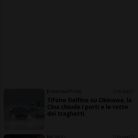
CINA/GIAPPONE
18 ore
1
Tifone Delfino su Okinawa, la
Cina chiude i porti e le rotte
dei traghetti
MONDO
20 ore
7