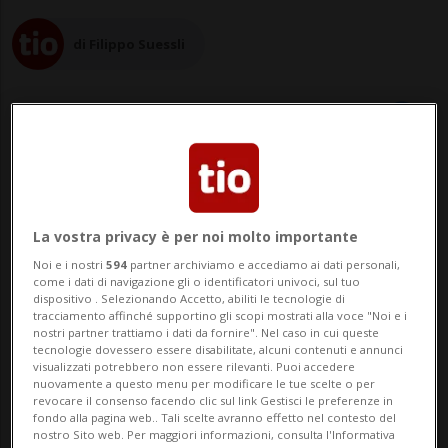
di Filippo Suessli
20 mag 2014 - 07:22
Aggiornamento 24 nov 2014 - 19:57
La vostra privacy è per noi molto importante
Noi e i nostri
594
partner archiviamo e accediamo ai dati personali,
come i dati di navigazione gli o identificatori univoci, sul tuo
dispositivo . Selezionando Accetto, abiliti le tecnologie di
tracciamento affinché supportino gli scopi mostrati alla voce "Noi e i
nostri partner trattiamo i dati da fornire". Nel caso in cui queste
tecnologie dovessero essere disabilitate, alcuni contenuti e annunci
visualizzati potrebbero non essere rilevanti. Puoi accedere
nuovamente a questo menu per modificare le tue scelte o per
revocare il consenso facendo clic sul link Gestisci le preferenze in
LUGANO - Il Partito Democratico è al 32%,
fondo alla pagina web.. Tali scelte avranno effetto nel contesto del
nostro Sito web. Per maggiori informazioni, consulta l'Informativa