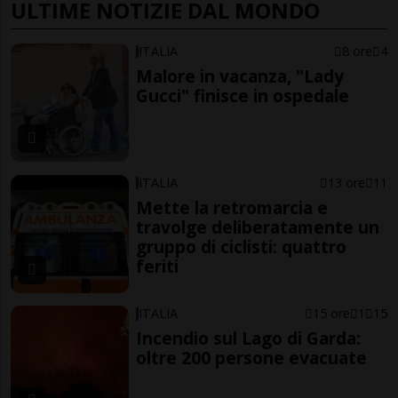
ULTIME NOTIZIE DAL MONDO
ITALIA
8 ore
4
Malore in vacanza, "Lady
Gucci" finisce in ospedale
ITALIA
13 ore
11
Mette la retromarcia e
travolge deliberatamente un
gruppo di ciclisti: quattro
feriti
ITALIA
15 ore
1
15
Incendio sul Lago di Garda:
oltre 200 persone evacuate