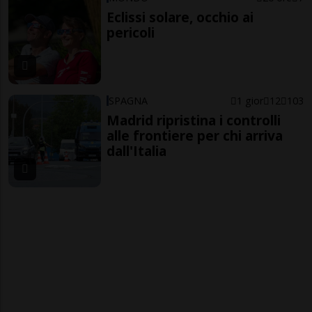
Eclissi solare, occhio ai
pericoli
SPAGNA
1 gior
12
103
Madrid ripristina i controlli
alle frontiere per chi arriva
dall'Italia