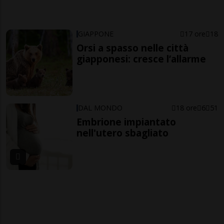
GIAPPONE
17 ore
18
Orsi a spasso nelle città
giapponesi: cresce l’allarme
DAL MONDO
18 ore
6
51
Embrione impiantato
nell'utero sbagliato