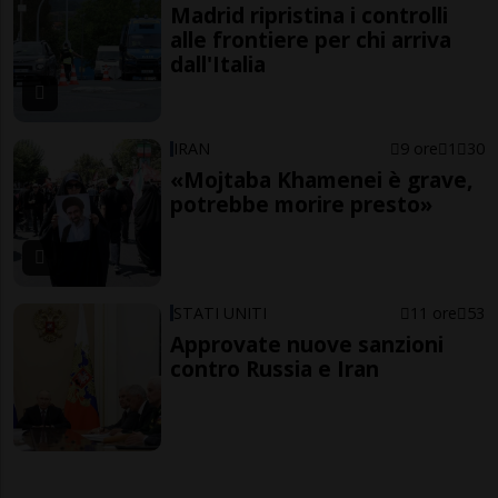
Madrid ripristina i controlli
alle frontiere per chi arriva
dall'Italia
IRAN
9 ore
1
30
«Mojtaba Khamenei è grave,
potrebbe morire presto»
STATI UNITI
11 ore
53
Approvate nuove sanzioni
contro Russia e Iran