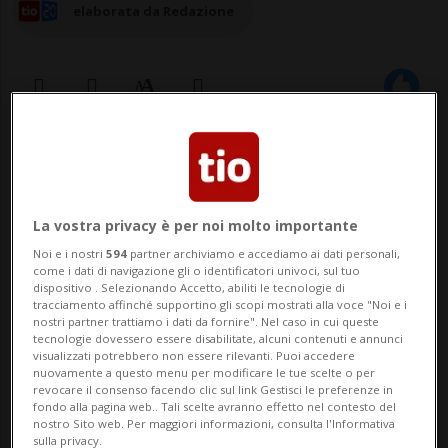
elaborata da Redazione
04 ago 2025 - 14:36
Aggiornamento 15:13
AUSTIN - Il costruttore automobilistico
La vostra privacy è per noi molto importante
americano Tesla ha concesso a Elon Musk
Noi e i nostri
594
partner archiviamo e accediamo ai dati personali,
come i dati di navigazione gli o identificatori univoci, sul tuo
azioni per un valore di circa 29 miliardi di
dispositivo . Selezionando Accetto, abiliti le tecnologie di
tracciamento affinché supportino gli scopi mostrati alla voce "Noi e i
dollari. Lo ha annunciato l'azienda
nostri partner trattiamo i dati da fornire". Nel caso in cui queste
tecnologie dovessero essere disabilitate, alcuni contenuti e annunci
definendo il maxi-pacchetto da 96 milioni
visualizzati potrebbero non essere rilevanti. Puoi accedere
nuovamente a questo menu per modificare le tue scelte o per
di azioni un premio «in buona fede» per
revocare il consenso facendo clic sul link Gestisci le preferenze in
fondo alla pagina web.. Tali scelte avranno effetto nel contesto del
mante...
nostro Sito web. Per maggiori informazioni, consulta l'Informativa
sulla privacy.