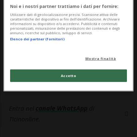
Noi e i nostri partner trattiamo i dati per fornire:
🔐 Sblocca il nostro archivio
Utilizzare dati di geolocalizzazione precisi. Scansione attiva delle
caratteristiche del dispositivo ai fini dell’identificazione. Archiviare
esclusivo!
informazioni su dispositivo e/o accedervi. Pubblicità e contenuti
personalizzati, misurazione delle prestazioni dei contenuti e degli
annunci, ricerche sul pubblico, sviluppo di servizi.
Sottoscrivi un abbonamento
Archivio
per
Elenco dei partner (fornitori)
leggere questo articolo, oppure scegli
MyTioAbo
per accedere all'archivio e
Mostra finalità
navigare su sito e app senza pubblicità.
Accetto
ACCEDI
Entra nel
canale WhatsApp
di
Ticinonline.