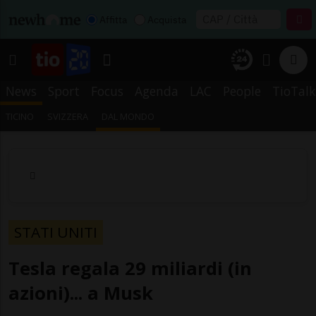
Affitta
Acquista
News
Sport
Focus
Agenda
LAC
People
TioTalk
TICINO
SVIZZERA
DAL MONDO
STATI UNITI
Tesla regala 29 miliardi (in
azioni)... a Musk