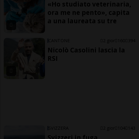
«Ho studiato veterinaria,
ora me ne pento», capita
a una laureata su tre
CANTONE
2 gior
160
394
Nicolò Casolini lascia la
RSI
SVIZZERA
2 gior
104
143
Svizzeri in fuga