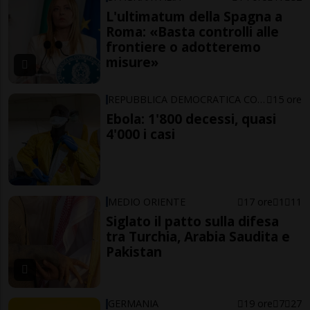
L'ultimatum della Spagna a
Roma: «Basta controlli alle
frontiere o adotteremo
misure»
REPUBBLICA DEMOCRATICA CONGO
15 ore
Ebola: 1'800 decessi, quasi
4'000 i casi
MEDIO ORIENTE
17 ore
1
11
Siglato il patto sulla difesa
tra Turchia, Arabia Saudita e
Pakistan
GERMANIA
19 ore
7
27