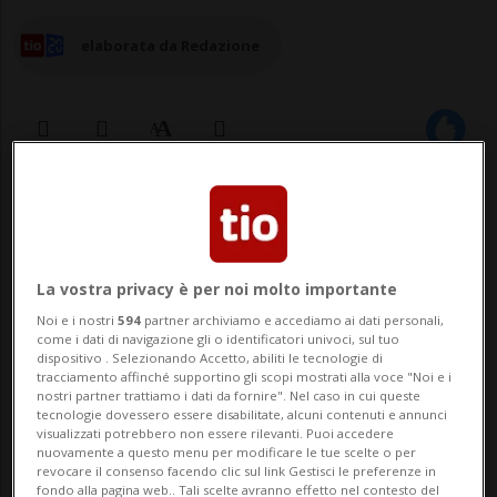
elaborata da Redazione
21 lug 2025 - 08:22
La vostra privacy è per noi molto importante
Noi e i nostri
594
partner archiviamo e accediamo ai dati personali,
come i dati di navigazione gli o identificatori univoci, sul tuo
dispositivo . Selezionando Accetto, abiliti le tecnologie di
tracciamento affinché supportino gli scopi mostrati alla voce "Noi e i
nostri partner trattiamo i dati da fornire". Nel caso in cui queste
ZURIGO - È un inizio di settimana morbido
tecnologie dovessero essere disabilitate, alcuni contenuti e annunci
visualizzati potrebbero non essere rilevanti. Puoi accedere
sul fronte valutario. Il dollaro è scambiato
nuovamente a questo menu per modificare le tue scelte o per
revocare il consenso facendo clic sul link Gestisci le preferenze in
stamane a circa 0,80 franchi, l'euro 0,93
fondo alla pagina web.. Tali scelte avranno effetto nel contesto del