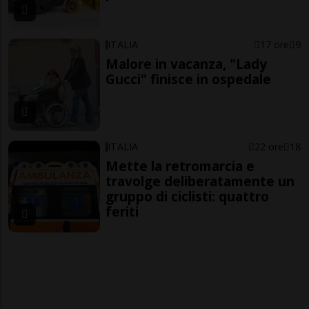
ITALIA
17 ore
9
Malore in vacanza, "Lady
Gucci" finisce in ospedale
ITALIA
22 ore
18
Mette la retromarcia e
travolge deliberatamente un
gruppo di ciclisti: quattro
feriti