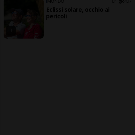
MONDO
1 gior
7
Eclissi solare, occhio ai
pericoli