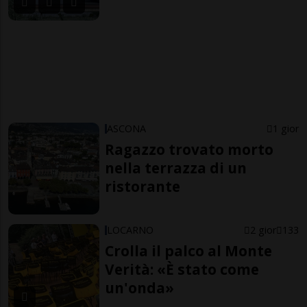
ASCONA
1 gior
Ragazzo trovato morto
nella terrazza di un
ristorante
LOCARNO
2 gior
133
Crolla il palco al Monte
Verità: «È stato come
un'onda»