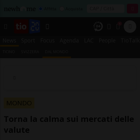
Affitta
Acquista
1
News
Sport
Focus
Agenda
LAC
People
TioTalk
TICINO
SVIZZERA
DAL MONDO
MONDO
Torna la calma sui mercati delle
valute