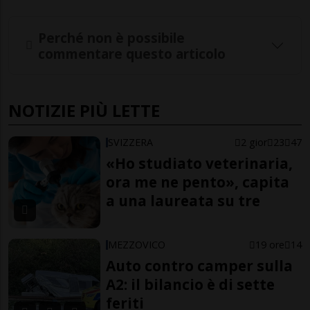
Perché non è possibile
commentare questo articolo
NOTIZIE PIÙ LETTE
SVIZZERA
2 gior
23
47
«Ho studiato veterinaria,
ora me ne pento», capita
a una laureata su tre
MEZZOVICO
19 ore
14
Auto contro camper sulla
A2: il bilancio è di sette
feriti