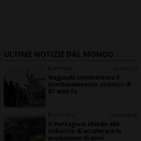
ULTIME NOTIZIE DAL MONDO
GIAPPONE
4 ore
5
7
Nagasaki commemora il
bombardamento atomico di
81 anni fa
STATI UNITI
4 ore
4
30
Il Pentagono chiede alle
industrie di accelerare la
produzione di armi