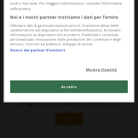
nostro Sito web. Per maggiori informazioni, consulta l'Informativa
franchi: in entrambi i casi i corsi sono
sulla privacy.
Noi e i nostri partner trattiamo i dati per fornire:
praticamente invariati rispetto alla
Utilizzare dati di geolocalizzazione precisi. Scansione attiva delle
chiusura di venerdì.Secondo gli operator...
caratteristiche del dispositivo ai fini dell’identificazione. Archiviare
informazioni su dispositivo e/o accedervi. Pubblicità e contenuti
personalizzati, misurazione delle prestazioni dei contenuti e degli
annunci, ricerche sul pubblico, sviluppo di servizi.
🔐 Sblocca il nostro archivio
Elenco dei partner (fornitori)
esclusivo!
Mostra finalità
Sottoscrivi un abbonamento
Archivio
per
leggere questo articolo, oppure scegli
Accetto
MyTioAbo
per accedere all'archivio e
navigare su sito e app senza pubblicità.
ACCEDI