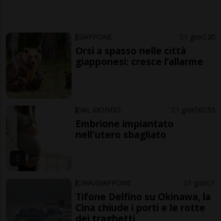
GIAPPONE
1 gior
20
Orsi a spasso nelle città
giapponesi: cresce l’allarme
DAL MONDO
1 gior
6
55
Embrione impiantato
nell'utero sbagliato
CINA/GIAPPONE
1 gior
1
Tifone Delfino su Okinawa, la
Cina chiude i porti e le rotte
dei traghetti