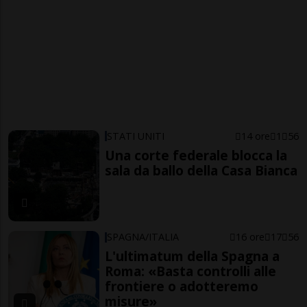
STATI UNITI
14 ore
1
56
Una corte federale blocca la
sala da ballo della Casa Bianca
SPAGNA/ITALIA
16 ore
17
56
L'ultimatum della Spagna a
Roma: «Basta controlli alle
frontiere o adotteremo
misure»