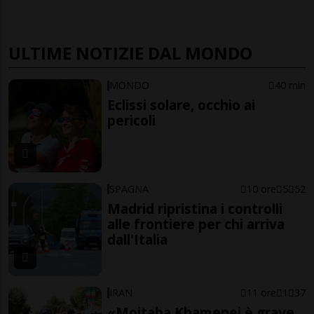
ULTIME NOTIZIE DAL MONDO
MONDO
40 min
Eclissi solare, occhio ai
pericoli
SPAGNA
10 ore
5
52
Madrid ripristina i controlli
alle frontiere per chi arriva
dall'Italia
IRAN
11 ore
1
37
«Mojtaba Khamenei è grave,