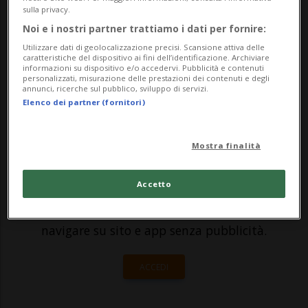
dall'ultima costruzione, poco. La Steinway
sulla privacy.
Tower (noto anche con il nome di 111 West
Noi e i nostri partner trattiamo i dati per fornire:
57th Street), completato da poco, è infatti
Utilizzare dati di geolocalizzazione precisi. Scansione attiva delle
caratteristiche del dispositivo ai fini dell’identificazione. Archiviare
informazioni su dispositivo e/o accedervi. Pubblicità e contenuti
il grattacielo più magro del...
personalizzati, misurazione delle prestazioni dei contenuti e degli
annunci, ricerche sul pubblico, sviluppo di servizi.
Elenco dei partner (fornitori)
🔐 Sblocca il nostro archivio
esclusivo!
Mostra finalità
Sottoscrivi un abbonamento
Archivio
per
Accetto
leggere questo articolo, oppure scegli
MyTioAbo
per accedere all'archivio e
navigare su sito e app senza pubblicità.
ACCEDI