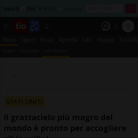
Affitta
Acquista
News
Sport
Focus
Agenda
LAC
People
TioTalk
TICINO
SVIZZERA
DAL MONDO
STATI UNITI
Il grattacielo più magro del
mondo è pronto per accogliere