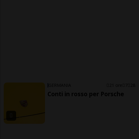
GERMANIA
21 ore
7
28
Conti in rosso per Porsche