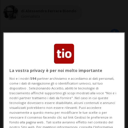
di Alessandra Ferrara Biondo
Giornalista
07 apr 2022 - 09:55
La vostra privacy è per noi molto importante
Noi e i nostri
594
partner archiviamo e accediamo ai dati personali,
come i dati di navigazione gli o identificatori univoci, sul tuo
dispositivo . Selezionando Accetto, abiliti le tecnologie di
tracciamento affinché supportino gli scopi mostrati alla voce "Noi e i
nostri partner trattiamo i dati da fornire". Nel caso in cui queste
tecnologie dovessero essere disabilitate, alcuni contenuti e annunci
NEW YORK - C'è ancora spazio per i
visualizzati potrebbero non essere rilevanti. Puoi accedere
nuovamente a questo menu per modificare le tue scelte o per
grattacieli e Manhattan? A giudicare
revocare il consenso facendo clic sul link Gestisci le preferenze in
fondo alla pagina web.. Tali scelte avranno effetto nel contesto del
nostro Sito web. Per maggiori informazioni, consulta l'Informativa