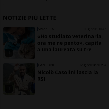
NOTIZIE PIÙ LETTE
SVIZZERA
1 gior
13
42
«Ho studiato veterinaria,
ora me ne pento», capita
a una laureata su tre
CANTONE
2 gior
162
394
Nicolò Casolini lascia la
RSI