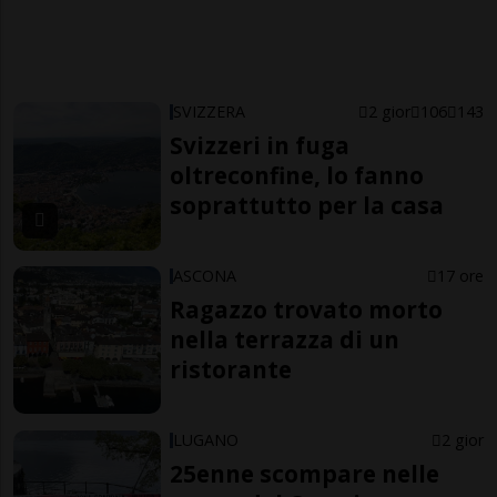
SVIZZERA
2 gior
106
143
Svizzeri in fuga
oltreconfine, lo fanno
soprattutto per la casa
ASCONA
17 ore
Ragazzo trovato morto
nella terrazza di un
ristorante
LUGANO
2 gior
25enne scompare nelle