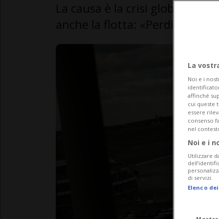
La causa è la crisi globale ca
anche la flotta: «Perdiamo un 
La vostr
Noi e i nost
identificato
affinché sup
cui queste 
essere rile
consenso fac
nel contest
Noi e i n
Utilizzare d
dell’identif
personalizz
di servizi.
Elenco dei
Mostra