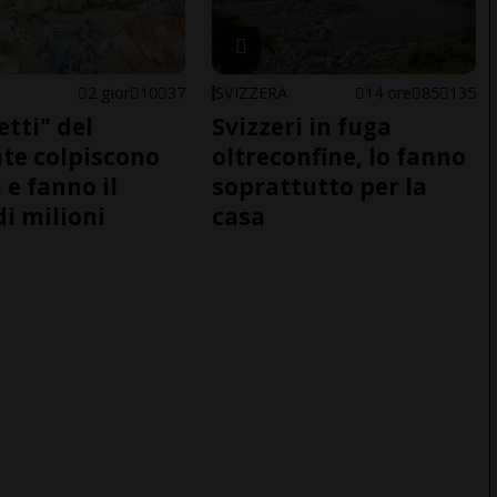
2 gior
10
37
SVIZZERA
14 ore
85
135
etti" del
Svizzeri in fuga
te colpiscono
oltreconfine, lo fanno
 e fanno il
soprattutto per la
di milioni
casa