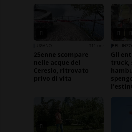
LUGANO
11 ore
BELLINZ
25enne scompare
Gli en
nelle acque del
truck,
Ceresio, ritrovato
hambur
privo di vita
spengo
l'estin