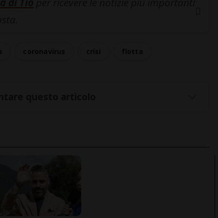
a di Tio
per ricevere le notizie più importanti
osta.
s
coronavirus
crisi
flotta
tare questo articolo