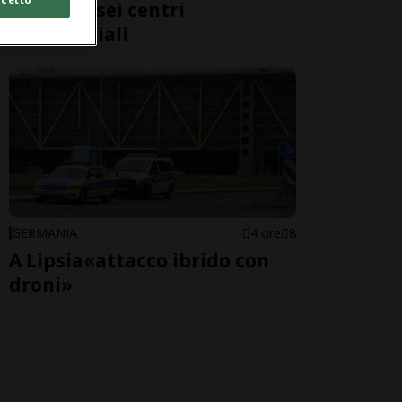
evacuati sei centri
commerciali
GERMANIA
4 ore
8
A Lipsia«attacco ibrido con
droni»