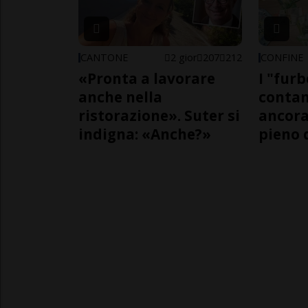
CANTONE
2 gior
207
212
CONFINE
«Pronta a lavorare
I "furb
anche nella
contan
ristorazione». Suter si
ancora
indigna: «Anche?»
pieno 