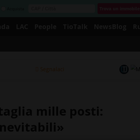
Acquista
nda
LAC
People
TioTalk
NewsBlog
R
Segnalaci
taglia mille posti:
nevitabili»