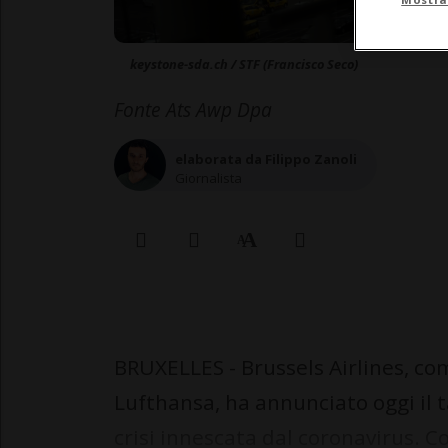
keystone-sda.ch / STF (Francisco Seco)
Fonte Ats Awp Dpa
elaborata da Filippo Zanoli
Giornalista
BRUXELLES - Brussels Airlines, co
Lufthansa, ha annunciato oggi il ta
crisi innescata dal coronavirus. C