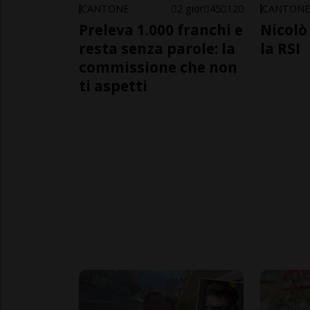
CANTONE
2 gior
45
120
CANTON
Preleva 1.000 franchi e
Nicolò 
resta senza parole: la
la RSI
commissione che non
ti aspetti