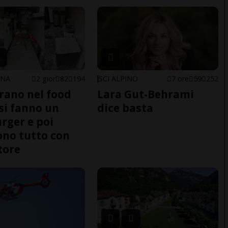
ONA
2 gior
82
194
SCI ALPINO
7 ore
59
252
trano nel food
Lara Gut-Behrami
 si fanno un
dice basta
ger e poi
no tutto con
tore