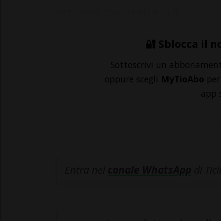
verranno soppressi e la fl...
🔐 Sblocca il n
Sottoscrivi un abbonamen
oppure scegli
MyTioAbo
per 
app 
Entra nel
canale WhatsApp
di Tic