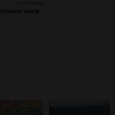
E
11 ore
98
328
Casolini lascia