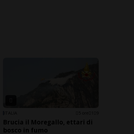
ITALIA
5 ore
1
9
Brucia il Moregallo, ettari di
bosco in fumo