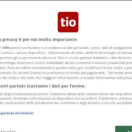
usata dalla pandemia, ridotta del 30%
milione al giorno»
a privacy è per noi molto importante
ri
594
partner archiviamo e accediamo ai dati personali, come i dati di navigazione 
ri univoci, sul tuo dispositivo . Selezionando Accetto, abiliti le tecnologie di tracc
portino gli scopi mostrati alla voce "Noi e i nostri partner trattiamo i dati da fornir
tecnologie dovessero essere disabilitate, alcuni contenuti e annunci visualizzati 
vanti. Puoi accedere nuovamente a questo menu per modificare le tue scelte o per
endo clic sul link Gestisci le preferenze in fondo alla pagina web.. Tali scelte avr
o del nostro Sito web. Per maggiori informazioni, consulta l'Informativa sulla priva
ostri partner trattiamo i dati per fornire:
ati di geolocalizzazione precisi. Scansione attiva delle caratteristiche del dispositivo 
icazione. Archiviare informazioni su dispositivo e/o accedervi. Pubblicità e contenu
ati, misurazione delle prestazioni dei contenuti e degli annunci, ricerche sul pubbl
 partner (fornitori)
 finalità
Ac