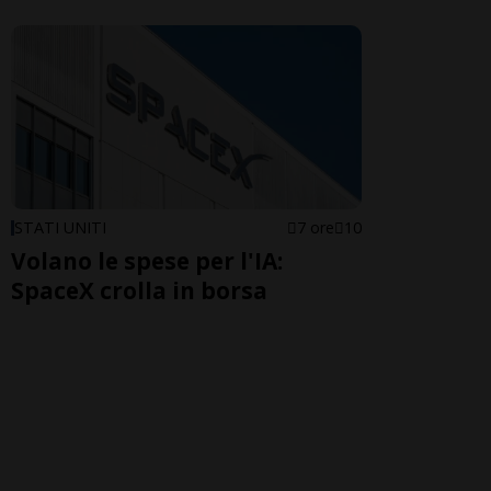
STATI UNITI
7 ore
10
Volano le spese per l'IA:
SpaceX crolla in borsa