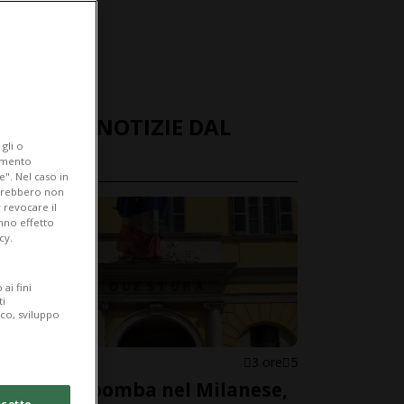
ULTIME NOTIZIE DAL
gli o
MONDO
iamento
e". Nel caso in
potrebbero non
 revocare il
anno effetto
cy.
ai fini
ti
ico, sviluppo
ITALIA
3 ore
5
Allarme bomba nel Milanese,
cetto