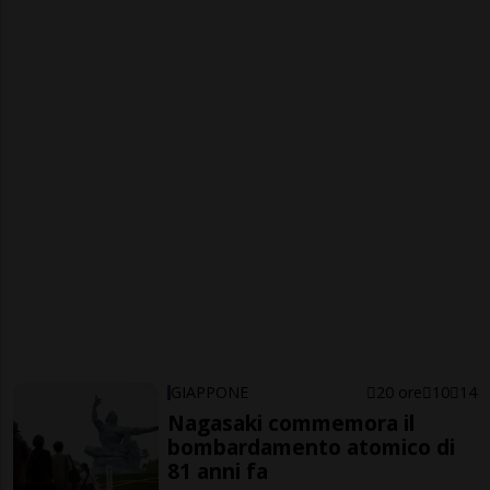
GIAPPONE
20 ore
10
14
Nagasaki commemora il
bombardamento atomico di
81 anni fa