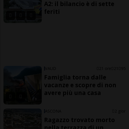
A2: il bilancio è di sette
feriti
VAUD
21 ore
21
95
Famiglia torna dalle
vacanze e scopre di non
avere più una casa
ASCONA
2 gior
Ragazzo trovato morto
nella terrazza di un