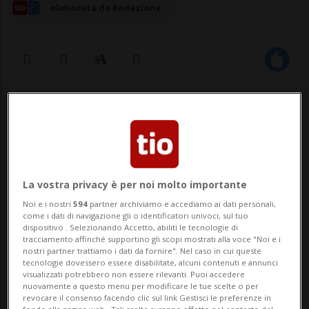
elaborata da Redazione
23 ago 2025 - 08:22
Aggiornamento 09:42
La vostra privacy è per noi molto importante
Noi e i nostri
594
partner archiviamo e accediamo ai dati personali,
come i dati di navigazione gli o identificatori univoci, sul tuo
dispositivo . Selezionando Accetto, abiliti le tecnologie di
WASHINGTON - Una commissione
tracciamento affinché supportino gli scopi mostrati alla voce "Noi e i
nostri partner trattiamo i dati da fornire". Nel caso in cui queste
giudiziaria statunitense ha negato la
tecnologie dovessero essere disabilitate, alcuni contenuti e annunci
visualizzati potrebbero non essere rilevanti. Puoi accedere
libertà vigilata a Joseph Lyle Menendez, il
nuovamente a questo menu per modificare le tue scelte o per
revocare il consenso facendo clic sul link Gestisci le preferenze in