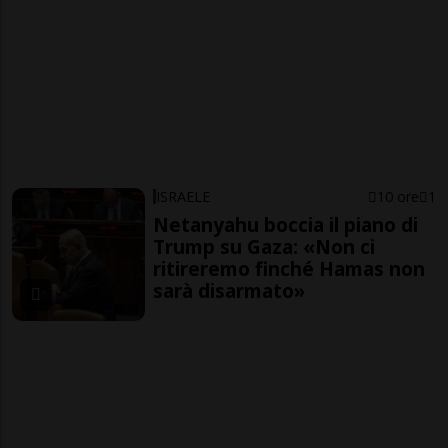
ISRAELE
10 ore
1
Netanyahu boccia il piano di
Trump su Gaza: «Non ci
ritireremo finché Hamas non
sarà disarmato»