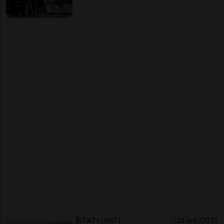
STATI UNITI
20 ore
7
71