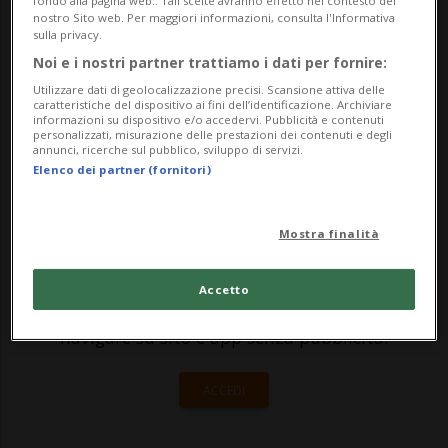
giorno dopo che anche a suo fratello Erik
fondo alla pagina web.. Tali scelte avranno effetto nel contesto del
nostro Sito web. Per maggiori informazioni, consulta l'Informativa
era stato ordinato di rimanere in carcere
sulla privacy.
Noi e i nostri partner trattiamo i dati per fornire:
per l'omicidio dei loro genitori in una villa
Utilizzare dati di geolocalizzazione precisi. Scansione attiva delle
di Beve...
caratteristiche del dispositivo ai fini dell’identificazione. Archiviare
informazioni su dispositivo e/o accedervi. Pubblicità e contenuti
personalizzati, misurazione delle prestazioni dei contenuti e degli
annunci, ricerche sul pubblico, sviluppo di servizi.
🔐 Sblocca il nostro archivio
Elenco dei partner (fornitori)
esclusivo!
Mostra finalità
Sottoscrivi un abbonamento
Archivio
per
leggere questo articolo, oppure scegli
Accetto
MyTioAbo
per accedere all'archivio e
navigare su sito e app senza pubblicità.
ACCEDI