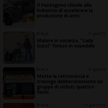
Il Pentagono chiede alle
industrie di accelerare la
produzione di armi
ITALIA
1 gior
15
Malore in vacanza, "Lady
Gucci" finisce in ospedale
ITALIA
1 gior
19
Mette la retromarcia e
travolge deliberatamente un
gruppo di ciclisti: quattro
feriti
ITALIA
1 gior
1
18