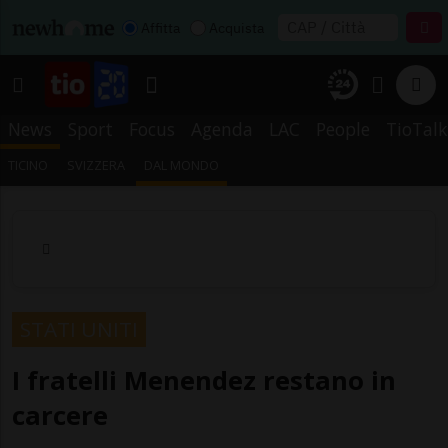
Affitta
Acquista
News
Sport
Focus
Agenda
LAC
People
TioTalk
TICINO
SVIZZERA
DAL MONDO
STATI UNITI
I fratelli Menendez restano in
carcere