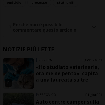
omicidio
processo
stati uniti
Perché non è possibile
commentare questo articolo
NOTIZIE PIÙ LETTE
SVIZZERA
3 gior
24
51
«Ho studiato veterinaria,
ora me ne pento», capita
a una laureata su tre
MEZZOVICO
1 gior
21
Auto contro camper sulla