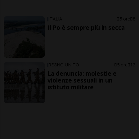
ITALIA
5 ore
8
Il Po è sempre più in secca
REGNO UNITO
5 ore
12
La denuncia: molestie e
violenze sessuali in un
istituto militare