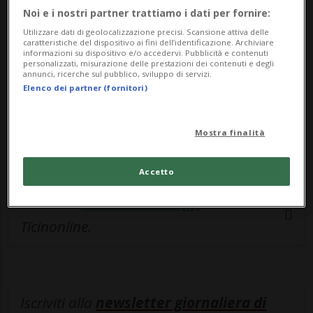
esclusivo!
Noi e i nostri partner trattiamo i dati per fornire:
Sottoscrivi un abbonamento
Archivio
per
Utilizzare dati di geolocalizzazione precisi. Scansione attiva delle
caratteristiche del dispositivo ai fini dell’identificazione. Archiviare
leggere questo articolo, oppure scegli
informazioni su dispositivo e/o accedervi. Pubblicità e contenuti
personalizzati, misurazione delle prestazioni dei contenuti e degli
MyTioAbo
per accedere all'archivio e
annunci, ricerche sul pubblico, sviluppo di servizi.
Elenco dei partner (fornitori)
navigare su sito e app senza pubblicità.
ACCEDI
Mostra finalità
Accetto
Entra nel
canale WhatsApp
di
Ticinonline.
Iscriviti alla
newsletter giornaliera di