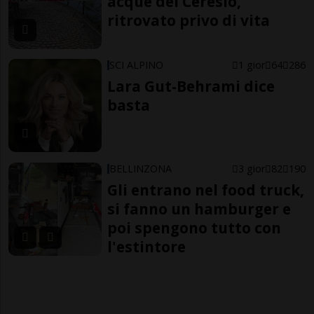
acque del Ceresio,
ritrovato privo di vita
SCI ALPINO
1 gior
64
286
Lara Gut-Behrami dice
basta
BELLINZONA
3 gior
82
190
Gli entrano nel food truck,
si fanno un hamburger e
poi spengono tutto con
l'estintore