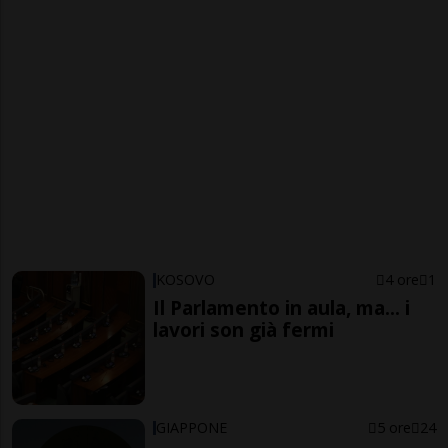
KOSOVO
4 ore
1
Il Parlamento in aula, ma... i
lavori son già fermi
GIAPPONE
5 ore
24