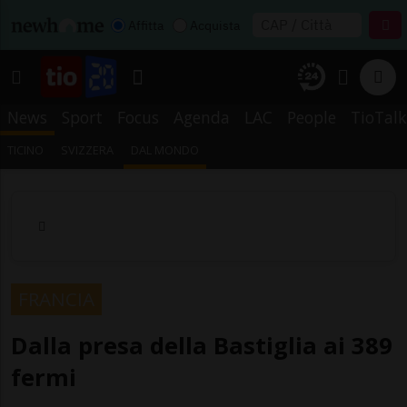
Affitta
Acquista
News
Sport
Focus
Agenda
LAC
People
TioTalk
TICINO
SVIZZERA
DAL MONDO
FRANCIA
Dalla presa della Bastiglia ai 389
fermi