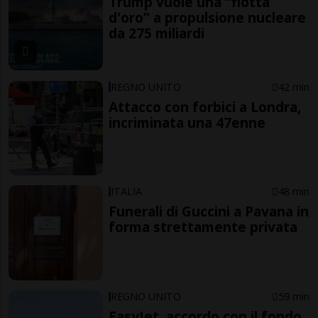
Trump vuole una “flotta
d'oro” a propulsione nucleare
da 275 miliardi
REGNO UNITO
42 min
Attacco con forbici a Londra,
incriminata una 47enne
ITALIA
48 min
Funerali di Guccini a Pavana in
forma strettamente privata
REGNO UNITO
59 min
EasyJet, accordo con il fondo