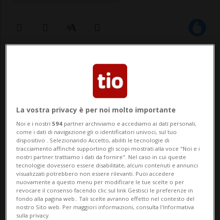
14 lug 2025 - 18:28
Aggiornamento 20:07
PARIGI - Sono 389 le persone fermate in
Francia, di cui 176 tra Parigi e il suo
La vostra privacy è per noi molto importante
hinterland, a margine delle celebrazioni
Noi e i nostri
594
partner archiviamo e accediamo ai dati personali,
come i dati di navigazione gli o identificatori univoci, sul tuo
per la Festa nazionale del 14 luglio: è
dispositivo . Selezionando Accetto, abiliti le tecnologie di
tracciamento affinché supportino gli scopi mostrati alla voce "Noi e i
quanto riferiscono il ministero dell'Interno
nostri partner trattiamo i dati da fornire". Nel caso in cui queste
tecnologie dovessero essere disabilitate, alcuni contenuti e annunci
e la procura di Parigi.Il bilancio riporta ...
visualizzati potrebbero non essere rilevanti. Puoi accedere
nuovamente a questo menu per modificare le tue scelte o per
revocare il consenso facendo clic sul link Gestisci le preferenze in
fondo alla pagina web.. Tali scelte avranno effetto nel contesto del
🔐 Sblocca il nostro archivio
nostro Sito web. Per maggiori informazioni, consulta l'Informativa
sulla privacy.