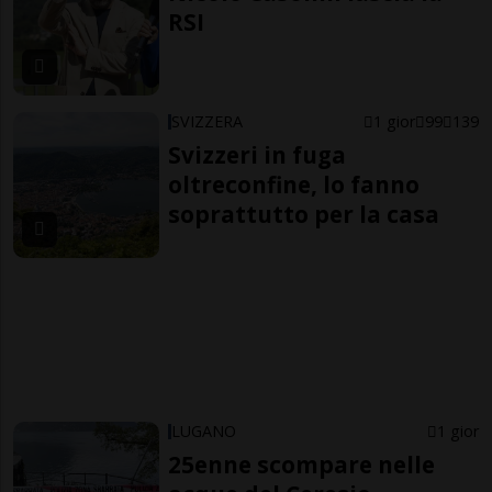
RSI
SVIZZERA
1 gior
99
139
Svizzeri in fuga
oltreconfine, lo fanno
soprattutto per la casa
LUGANO
1 gior
25enne scompare nelle