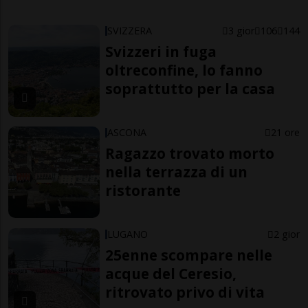
SVIZZERA
3 gior
106
144
Svizzeri in fuga
oltreconfine, lo fanno
soprattutto per la casa
ASCONA
21 ore
Ragazzo trovato morto
nella terrazza di un
ristorante
LUGANO
2 gior
25enne scompare nelle
acque del Ceresio,
ritrovato privo di vita