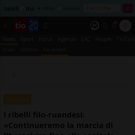
Affitta
Acquista
1
News
Sport
Focus
Agenda
LAC
People
TioTalk
TICINO
SVIZZERA
DAL MONDO
CONGO
I ribelli filo-ruandesi:
«Continueremo la marcia di