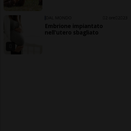
DAL MONDO
2 ore
2
23
Embrione impiantato
nell'utero sbagliato