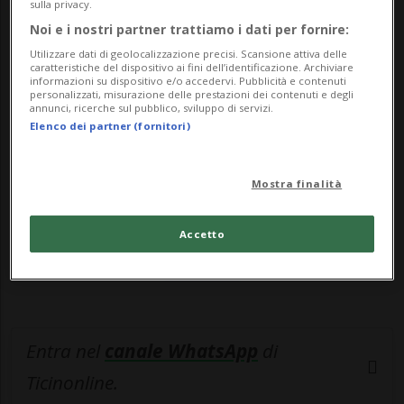
orientale, ric...
sulla privacy.
Noi e i nostri partner trattiamo i dati per fornire:
Utilizzare dati di geolocalizzazione precisi. Scansione attiva delle
🔐 Sblocca il nostro archivio
caratteristiche del dispositivo ai fini dell’identificazione. Archiviare
informazioni su dispositivo e/o accedervi. Pubblicità e contenuti
esclusivo!
personalizzati, misurazione delle prestazioni dei contenuti e degli
annunci, ricerche sul pubblico, sviluppo di servizi.
Elenco dei partner (fornitori)
Sottoscrivi un abbonamento
Archivio
per
leggere questo articolo, oppure scegli
MyTioAbo
per accedere all'archivio e
Mostra finalità
navigare su sito e app senza pubblicità.
Accetto
ACCEDI
Entra nel
canale WhatsApp
di
Ticinonline.