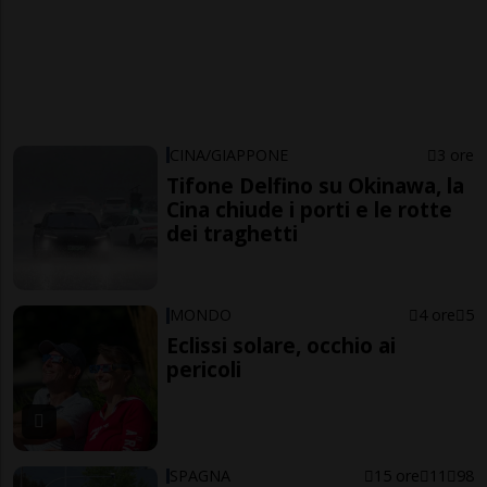
CINA/GIAPPONE
3 ore
Tifone Delfino su Okinawa, la
Cina chiude i porti e le rotte
dei traghetti
MONDO
4 ore
5
Eclissi solare, occhio ai
pericoli
SPAGNA
15 ore
11
98