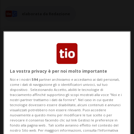
elaborata da Redazione
30 gen 2025 - 17:27
La vostra privacy è per noi molto importante
KINSHASA - Il gruppo armato M23,
Noi e i nostri
594
partner archiviamo e accediamo ai dati personali,
sostenuto dal Ruanda, ha promesso di
come i dati di navigazione gli o identificatori univoci, sul tuo
dispositivo . Selezionando Accetto, abiliti le tecnologie di
«continuare la marcia di liberazione» nella
tracciamento affinché supportino gli scopi mostrati alla voce "Noi e i
nostri partner trattiamo i dati da fornire". Nel caso in cui queste
Repubblica democratica del Congo fino
tecnologie dovessero essere disabilitate, alcuni contenuti e annunci
visualizzati potrebbero non essere rilevanti. Puoi accedere
alla capitale Kinshasa mentre i suoi ribelli
nuovamente a questo menu per modificare le tue scelte o per
revocare il consenso facendo clic sul link Gestisci le preferenze in
avanzano ulteriormente nella regione
fondo alla pagina web.. Tali scelte avranno effetto nel contesto del
nostro Sito web. Per maggiori informazioni, consulta l'Informativa