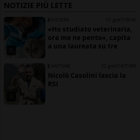
NOTIZIE PIÙ LETTE
SVIZZERA
1 gior
19
42
«Ho studiato veterinaria,
ora me ne pento», capita
a una laureata su tre
CANTONE
2 gior
167
393
Nicolò Casolini lascia la
RSI