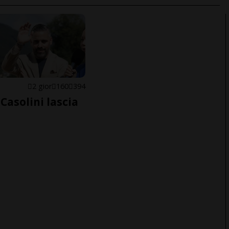
E
2 gior
160
394
Casolini lascia