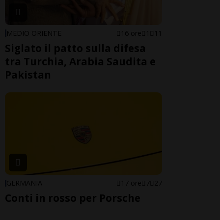
MEDIO ORIENTE
16 ore
1
11
Siglato il patto sulla difesa
tra Turchia, Arabia Saudita e
Pakistan
GERMANIA
17 ore
7
27
Conti in rosso per Porsche