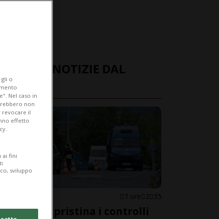
ULTIME NOTIZIE DAL
gli o
MONDO
iamento
e". Nel caso in
potrebbero non
 revocare il
anno effetto
cy.
ai fini
ti
ico, sviluppo
SPAGNA
7 ore
2
35
Madrid ripristina i controlli
cetto