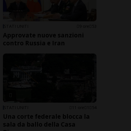
STATI UNITI
9 ore
53
Approvate nuove sanzioni
contro Russia e Iran
STATI UNITI
11 ore
1
54
Una corte federale blocca la
sala da ballo della Casa