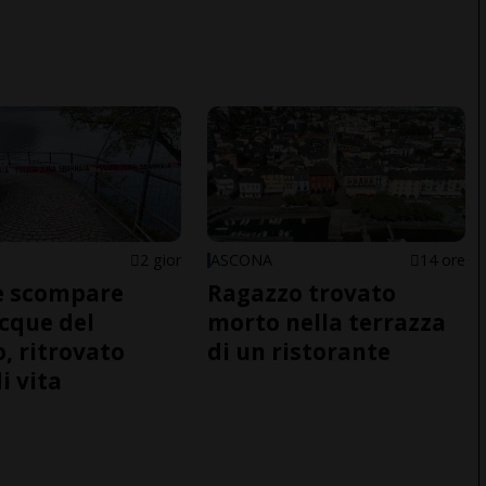
2 gior
ASCONA
14 ore
e scompare
Ragazzo trovato
acque del
morto nella terrazza
o, ritrovato
di un ristorante
i vita