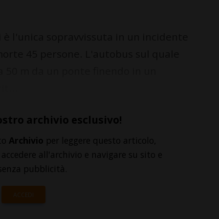
è l'unica sopravvissuta in un incidente
 morte 45 persone. L'autobus sul quale
ca 50 m da un ponte finendo in un
t...
ostro archivio esclusivo!
to
Archivio
per leggere questo articolo,
accedere all'archivio e navigare su sito e
senza pubblicità.
ACCEDI