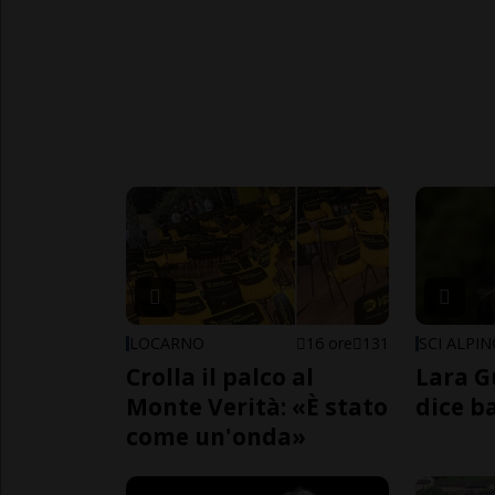
LOCARNO
16 ore
131
SCI ALPI
Crolla il palco al
Lara G
Monte Verità: «È stato
dice b
come un'onda»