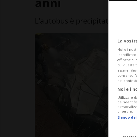
anni
L'autobus è precipitato da un
La vostr
Noi e i nost
identificato
affinché sup
cui queste 
essere rile
consenso fac
nel contest
Noi e i n
Utilizzare d
dell’identif
personalizz
di servizi.
Elenco dei
Mostra