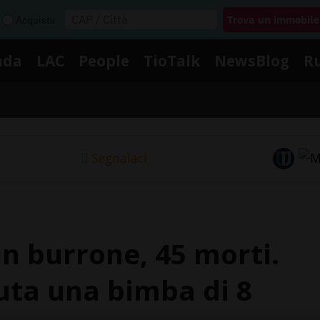
Acquista
nda
LAC
People
TioTalk
NewsBlog
R
Segnalaci
un burrone, 45 morti.
uta una bimba di 8