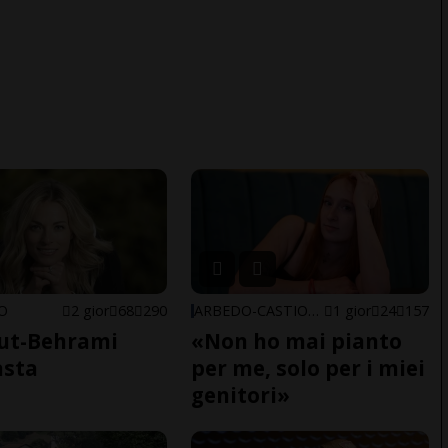
NO
2 gior
68
290
ARBEDO-CASTIONE
1 gior
24
157
ut-Behrami
«Non ho mai pianto
asta
per me, solo per i miei
genitori»