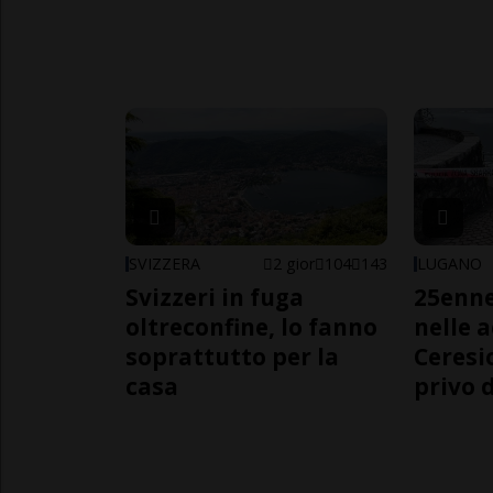
SVIZZERA
2 gior
104
143
LUGANO
Svizzeri in fuga
25enn
oltreconfine, lo fanno
nelle 
soprattutto per la
Ceresi
casa
privo d