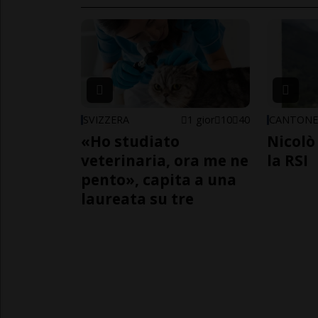
SVIZZERA
1 gior
10
40
CANTON
«Ho studiato
Nicolò 
veterinaria, ora me ne
la RSI
pento», capita a una
laureata su tre