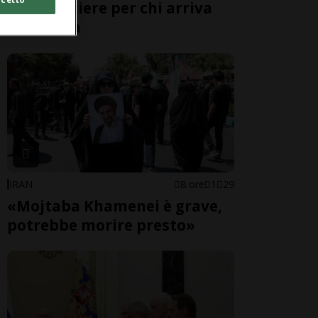
alle frontiere per chi arriva
dall'Italia
IRAN
8 ore
1
29
«Mojtaba Khamenei è grave,
potrebbe morire presto»