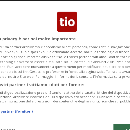
 ponte per circa cinquanta metri
a privacy è per noi molto importante
ri
594
partner archiviamo e accediamo ai dati personali, come i dati di navigazione 
ri univoci, sul tuo dispositivo . Selezionando Accetto, abiliti le tecnologie di tracc
portino gli scopi mostrati alla voce "Noi e i nostri partner trattiamo i dati da fornir
tecnologie dovessero essere disabilitate, alcuni contenuti e annunci visualizzati 
vanti. Puoi accedere nuovamente a questo menu per modificare le tue scelte o per
endo clic sul link Gestisci le preferenze in fondo alla pagina web.. Tali scelte avr
o del nostro Sito web. Per maggiori informazioni, consulta l'Informativa sulla priva
ostri partner trattiamo i dati per fornire:
ati di geolocalizzazione precisi. Scansione attiva delle caratteristiche del dispositivo 
icazione. Archiviare informazioni su dispositivo e/o accedervi. Pubblicità e contenu
ati, misurazione delle prestazioni dei contenuti e degli annunci, ricerche sul pubbl
 partner (fornitori)
 finalità
Ac