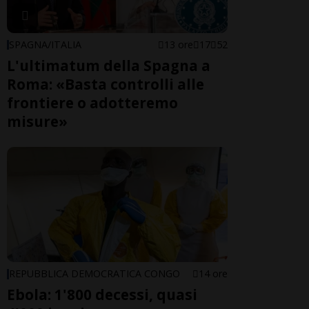
SPAGNA/ITALIA
13 ore
17
52
L'ultimatum della Spagna a
Roma: «Basta controlli alle
frontiere o adotteremo
misure»
REPUBBLICA DEMOCRATICA CONGO
14 ore
Ebola: 1'800 decessi, quasi