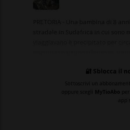
PRETORIA - Una bambina di 8 anni 
stradale in Sudafrica in cui sono
viaggiavano è precipitato per cir
burrone.Lo hanno riferito le autori
🔐 Sblocca il n
Sottoscrivi un abbonamen
oppure scegli
MyTioAbo
per 
app 