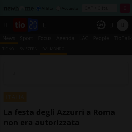
Affitta
Acquista
News
Sport
Focus
Agenda
LAC
People
TioTalk
TICINO
SVIZZERA
DAL MONDO
ITALIA
La festa degli Azzurri a Roma
non era autorizzata