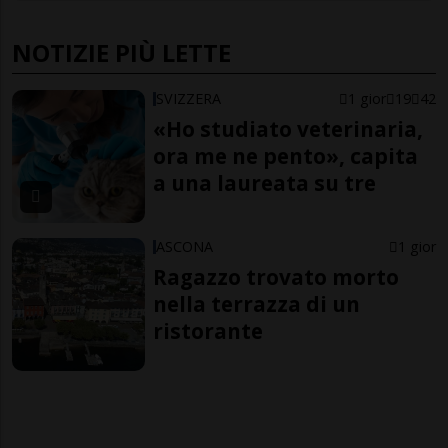
NOTIZIE PIÙ LETTE
SVIZZERA
1 gior
19
42
«Ho studiato veterinaria,
ora me ne pento», capita
a una laureata su tre
ASCONA
1 gior
Ragazzo trovato morto
nella terrazza di un
ristorante