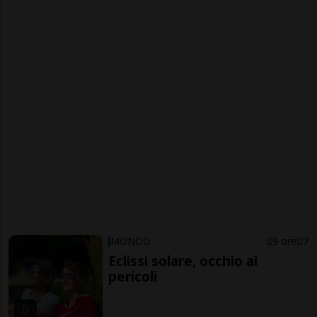
MONDO
9 ore
7
Eclissi solare, occhio ai
pericoli