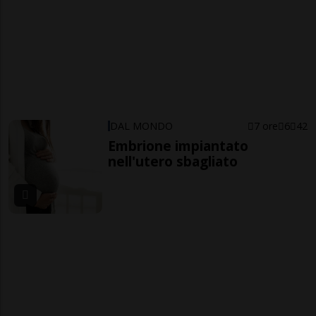
DAL MONDO
7 ore
6
42
Embrione impiantato
nell'utero sbagliato