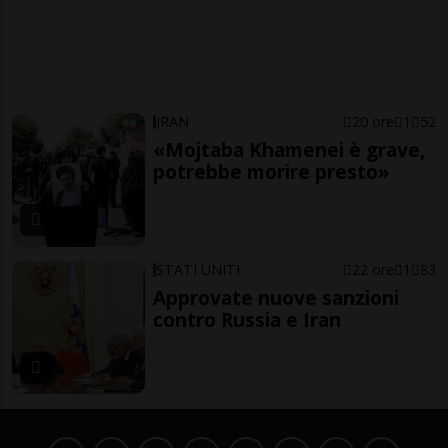
IRAN
20 ore
1
52
«Mojtaba Khamenei è grave,
potrebbe morire presto»
STATI UNITI
22 ore
1
83
Approvate nuove sanzioni
contro Russia e Iran