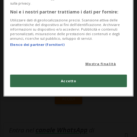
Azzurri. «Avevamo negato il permesso a
sulla privacy.
festeggiare la vittoria dell’Italia ag...
Noi e i nostri partner trattiamo i dati per fornire:
Utilizzare dati di geolocalizzazione precisi. Scansione attiva delle
caratteristiche del dispositivo ai fini dell’identificazione. Archiviare
informazioni su dispositivo e/o accedervi. Pubblicità e contenuti
🔐 Sblocca il nostro archivio
personalizzati, misurazione delle prestazioni dei contenuti e degli
annunci, ricerche sul pubblico, sviluppo di servizi.
esclusivo!
Elenco dei partner (fornitori)
Sottoscrivi un abbonamento
Archivio
per
leggere questo articolo, oppure scegli
Mostra finalità
MyTioAbo
per accedere all'archivio e
Accetto
navigare su sito e app senza pubblicità.
ACCEDI
Entra nel
canale WhatsApp
di