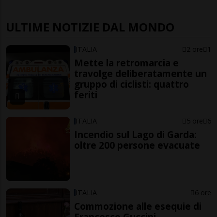
ULTIME NOTIZIE DAL MONDO
ITALIA
2 ore
1
Mette la retromarcia e
travolge deliberatamente un
gruppo di ciclisti: quattro
feriti
ITALIA
5 ore
6
Incendio sul Lago di Garda:
oltre 200 persone evacuate
ITALIA
6 ore
Commozione alle esequie di
Francesco Guccini