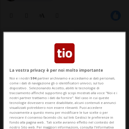
14 lug 2021 - 11:18
Aggiornamento 12:27
La vostra privacy è per noi molto importante
Noi e i nostri
594
partner archiviamo e accediamo ai dati personali,
come i dati di navigazione gli o identificatori univoci, sul tuo
dispositivo . Selezionando Accetto, abiliti le tecnologie di
ROMA - È molto amareggiato il prefetto di
tracciamento affinché supportino gli scopi mostrati alla voce "Noi e i
nostri partner trattiamo i dati da fornire". Nel caso in cui queste
Roma, Matteo Piantedosi, per i
tecnologie dovessero essere disabilitate, alcuni contenuti e annunci
visualizzati potrebbero non essere rilevanti. Puoi accedere
festeggiamenti che hanno avuto luogo
nuovamente a questo menu per modificare le tue scelte o per
revocare il consenso facendo clic sul link Gestisci le preferenze in
lunedì a Roma, dopo il ritorno degli
fondo alla pagina web.. Tali scelte avranno effetto nel contesto del
nostro Sito web. Per maggiori informazioni, consulta l'Informativa