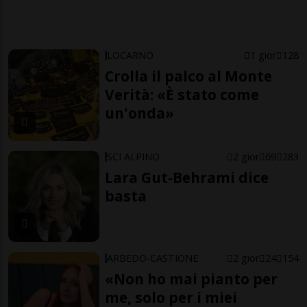
LOCARNO
1 gior
128
Crolla il palco al Monte
Verità: «È stato come
un'onda»
SCI ALPINO
2 gior
69
283
Lara Gut-Behrami dice
basta
ARBEDO-CASTIONE
2 gior
24
154
«Non ho mai pianto per
me, solo per i miei