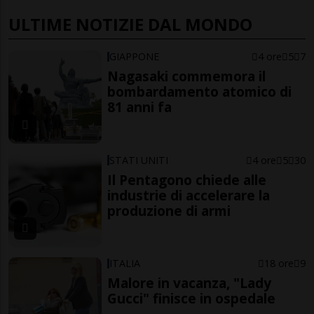
ULTIME NOTIZIE DAL MONDO
GIAPPONE
4 ore
5
7
Nagasaki commemora il
bombardamento atomico di
81 anni fa
STATI UNITI
4 ore
5
30
Il Pentagono chiede alle
industrie di accelerare la
produzione di armi
ITALIA
18 ore
9
Malore in vacanza, "Lady
Gucci" finisce in ospedale