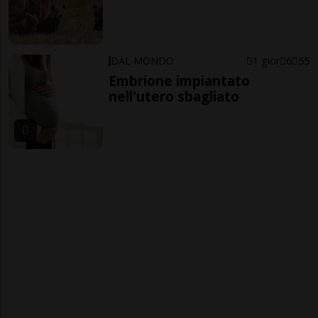
DAL MONDO
1 gior
6
55
Embrione impiantato
nell'utero sbagliato