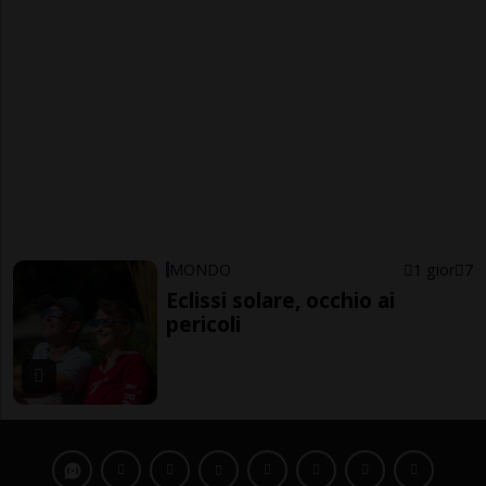
MONDO
1 gior
7
Eclissi solare, occhio ai
pericoli