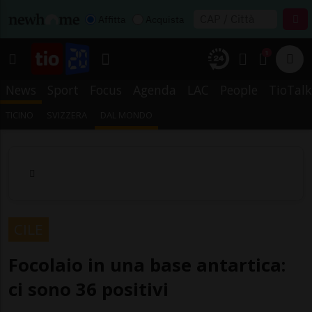
Affitta
Acquista
1
News
Sport
Focus
Agenda
LAC
People
TioTalk
TICINO
SVIZZERA
DAL MONDO
CILE
Focolaio in una base antartica:
ci sono 36 positivi