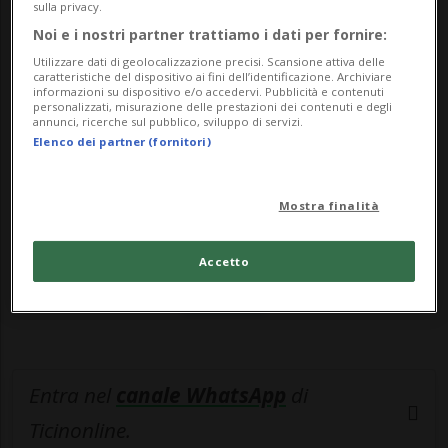
di lingua spagnola spiegano...
sulla privacy.
Noi e i nostri partner trattiamo i dati per fornire:
Utilizzare dati di geolocalizzazione precisi. Scansione attiva delle
🔐 Sblocca il nostro archivio
caratteristiche del dispositivo ai fini dell’identificazione. Archiviare
informazioni su dispositivo e/o accedervi. Pubblicità e contenuti
esclusivo!
personalizzati, misurazione delle prestazioni dei contenuti e degli
annunci, ricerche sul pubblico, sviluppo di servizi.
Elenco dei partner (fornitori)
Sottoscrivi un abbonamento
Archivio
per
leggere questo articolo, oppure scegli
Mostra finalità
MyTioAbo
per accedere all'archivio e
navigare su sito e app senza pubblicità.
Accetto
ACCEDI
Entra nel
canale WhatsApp
di
Ticinonline.