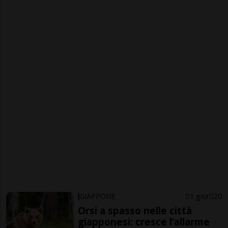
GIAPPONE
1 gior
20
Orsi a spasso nelle città
giapponesi: cresce l’allarme