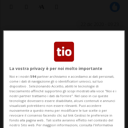
22 dic 2020 - 09:23
La vostra privacy è per noi molto importante
Noi e i nostri
594
partner archiviamo e accediamo ai dati personali,
SANTIAGO DEL CILE - L'Antartide non è più
come i dati di navigazione gli o identificatori univoci, sul tuo
dispositivo . Selezionando Accetto, abiliti le tecnologie di
l'unico continente del pianeta a non
tracciamento affinché supportino gli scopi mostrati alla voce "Noi e i
nostri partner trattiamo i dati da fornire". Nel caso in cui queste
essere stato raggiunto dal coronavirus.
tecnologie dovessero essere disabilitate, alcuni contenuti e annunci
visualizzati potrebbero non essere rilevanti. Puoi accedere
Sono 36 le infezioni segnalate nella
nuovamente a questo menu per modificare le tue scelte o per
revocare il consenso facendo clic sul link Gestisci le preferenze in
base Generale Bernardo O’Higgins: i media
fondo alla pagina web.. Tali scelte avranno effetto nel contesto del
nostro Sito web. Per maggiori informazioni, consulta l'Informativa