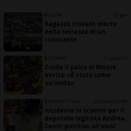
ASCONA
1 gior
Ragazzo trovato morto
nella terrazza di un
ristorante
LOCARNO
2 gior
133
Crolla il palco al Monte
Verità: «È stato come
un'onda»
MEZZOVICO-VIRA
22 ore
117
253
Incidente in scooter per il
deputato leghista Andrea
Censi: positivo all’alcol