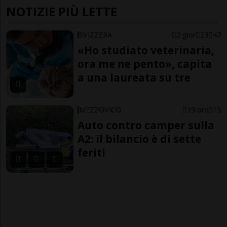
NOTIZIE PIÙ LETTE
SVIZZERA
2 gior
23
47
«Ho studiato veterinaria,
ora me ne pento», capita
a una laureata su tre
MEZZOVICO
19 ore
15
Auto contro camper sulla
A2: il bilancio è di sette
feriti