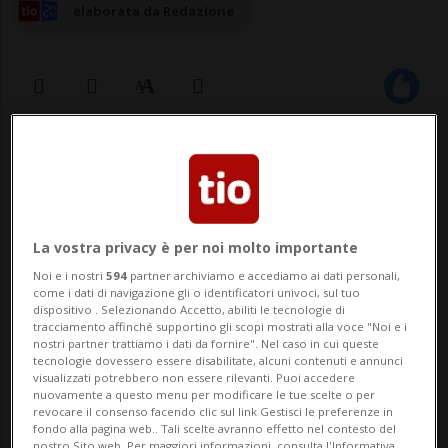
elaborata da Redazione
13 ott 2024 - 13:08
La vostra privacy è per noi molto importante
Noi e i nostri
594
partner archiviamo e accediamo ai dati personali,
come i dati di navigazione gli o identificatori univoci, sul tuo
dispositivo . Selezionando Accetto, abiliti le tecnologie di
tracciamento affinché supportino gli scopi mostrati alla voce "Noi e i
TEHERAN - Il ministro degli Esteri iraniano
nostri partner trattiamo i dati da fornire". Nel caso in cui queste
tecnologie dovessero essere disabilitate, alcuni contenuti e annunci
Abbas Araghchi ha dichiarato che non ci
visualizzati potrebbero non essere rilevanti. Puoi accedere
nuovamente a questo menu per modificare le tue scelte o per
saranno «linee rosse» per il Paese nel
revocare il consenso facendo clic sul link Gestisci le preferenze in
fondo alla pagina web.. Tali scelte avranno effetto nel contesto del
nostro Sito web. Per maggiori informazioni, consulta l'Informativa