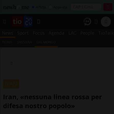
Affitta
Acquista
News
Sport
Focus
Agenda
LAC
People
TioTalk
TICINO
SVIZZERA
DAL MONDO
IRAN
Iran, «nessuna linea rossa per
difesa nostro popolo»