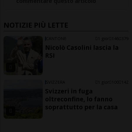
commentare questo articolo
NOTIZIE PIÙ LETTE
CANTONE
1 gior
146
379
Nicolò Casolini lascia la
RSI
SVIZZERA
1 gior
100
142
Svizzeri in fuga
oltreconfine, lo fanno
soprattutto per la casa