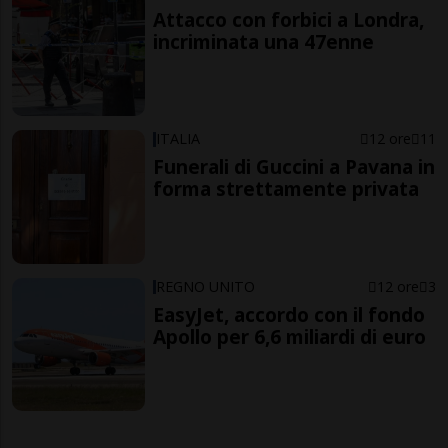
Attacco con forbici a Londra,
incriminata una 47enne
ITALIA
12 ore
11
Funerali di Guccini a Pavana in
forma strettamente privata
REGNO UNITO
12 ore
3
EasyJet, accordo con il fondo
Apollo per 6,6 miliardi di euro