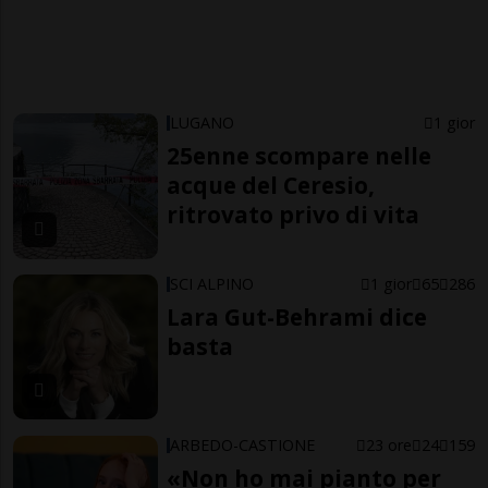
LUGANO
1 gior
25enne scompare nelle
acque del Ceresio,
ritrovato privo di vita
SCI ALPINO
1 gior
65
286
Lara Gut-Behrami dice
basta
ARBEDO-CASTIONE
23 ore
24
159
«Non ho mai pianto per