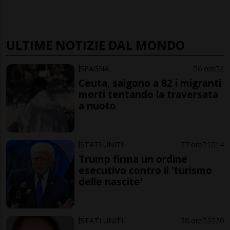
ULTIME NOTIZIE DAL MONDO
SPAGNA
6 ore
2
Ceuta, salgono a 82 i migranti
morti tentando la traversata
a nuoto
STATI UNITI
7 ore
1
14
Trump firma un ordine
esecutivo contro il 'turismo
delle nascite'
STATI UNITI
8 ore
2
20