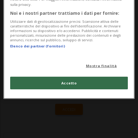
difendere il suo popolo e i suoi interessi, in
sulla privacy.
vista della prevista rappresaglia di Israele
Noi e i nostri partner trattiamo i dati per fornire:
dopo il recente attacco missilis...
Utilizzare dati di geolocalizzazione precisi. Scansione attiva delle
caratteristiche del dispositivo ai fini dell’identificazione. Archiviare
informazioni su dispositivo e/o accedervi. Pubblicità e contenuti
personalizzati, misurazione delle prestazioni dei contenuti e degli
annunci, ricerche sul pubblico, sviluppo di servizi.
🔐 Sblocca il nostro archivio
Elenco dei partner (fornitori)
esclusivo!
Sottoscrivi un abbonamento
Archivio
per
Mostra finalità
leggere questo articolo, oppure scegli
MyTioAbo
per accedere all'archivio e
Accetto
navigare su sito e app senza pubblicità.
ACCEDI