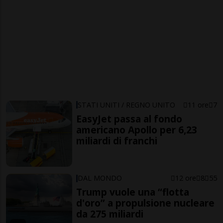
STATI UNITI / REGNO UNITO
11 ore
7
EasyJet passa al fondo
americano Apollo per 6,23
miliardi di franchi
DAL MONDO
12 ore
8
55
Trump vuole una “flotta
d'oro” a propulsione nucleare
da 275 miliardi