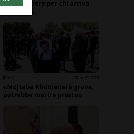
alle frontiere per chi arriva
dall'Italia
IRAN
8 ore
1
29
«Mojtaba Khamenei è grave,
potrebbe morire presto»