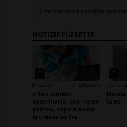
Perché non è possibile commen
NOTIZIE PIÙ LETTE
SVIZZERA
1 gior
10
40
CANTON
«Ho studiato
Nicolò 
veterinaria, ora me ne
la RSI
pento», capita a una
laureata su tre