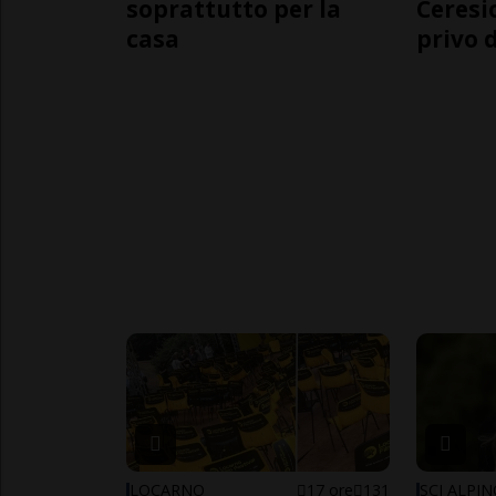
soprattutto per la
Ceresi
casa
privo d
LOCARNO
17 ore
131
SCI ALPI