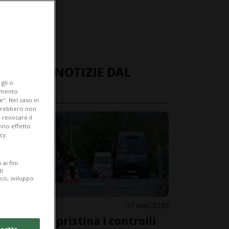
ULTIME NOTIZIE DAL
gli o
MONDO
iamento
e". Nel caso in
potrebbero non
 revocare il
anno effetto
cy.
ai fini
ti
ico, sviluppo
SPAGNA
7 ore
3
35
Madrid ripristina i controlli
cetto