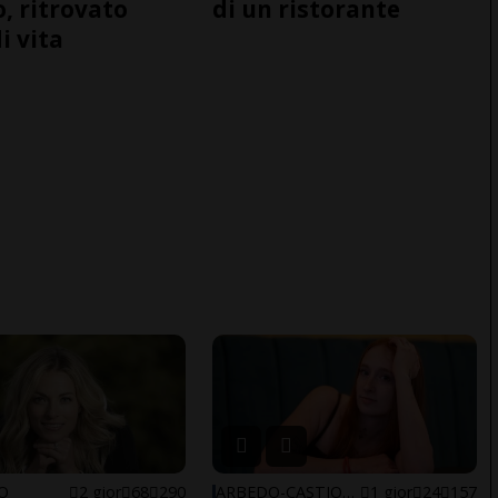
o, ritrovato
di un ristorante
i vita
NO
2 gior
68
290
ARBEDO-CASTIONE
1 gior
24
157