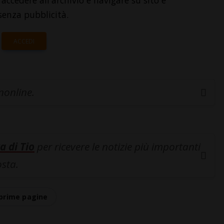
accedere all'archivio e navigare su sito e
senza pubblicità.
ACCEDI
inonline.
a di Tio
per ricevere le notizie più importanti
osta.
prime pagine