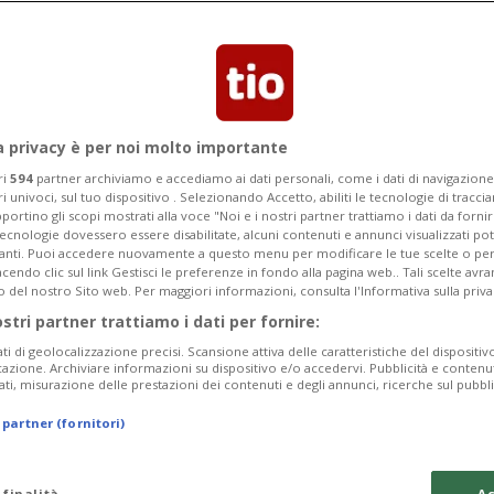
iornali inglesi e italiani dopo la finale
a privacy è per noi molto importante
ri
594
partner archiviamo e accediamo ai dati personali, come i dati di navigazione 
ri univoci, sul tuo dispositivo . Selezionando Accetto, abiliti le tecnologie di tracc
portino gli scopi mostrati alla voce "Noi e i nostri partner trattiamo i dati da fornir
tecnologie dovessero essere disabilitate, alcuni contenuti e annunci visualizzati 
vanti. Puoi accedere nuovamente a questo menu per modificare le tue scelte o per
endo clic sul link Gestisci le preferenze in fondo alla pagina web.. Tali scelte avr
o del nostro Sito web. Per maggiori informazioni, consulta l'Informativa sulla priva
ostri partner trattiamo i dati per fornire:
ati di geolocalizzazione precisi. Scansione attiva delle caratteristiche del dispositivo 
icazione. Archiviare informazioni su dispositivo e/o accedervi. Pubblicità e contenu
ati, misurazione delle prestazioni dei contenuti e degli annunci, ricerche sul pubbl
 partner (fornitori)
 finalità
Ac