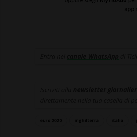
oppure scegli
MyTioAbo
per 
app 
Entra nel
canale WhatsApp
di Tic
Iscriviti alla
newsletter giornalier
direttamente nella tua casella di p
euro 2020
inghilterra
italia