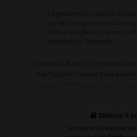
L'Inghilterra non scaccia la male
con la consapevolezza di una sq
Italia è solo festa. E nel resto d
imbattuti da 34 partite.
LONDRA / ROMA - L'Inghilterra non
due "cecchini" inviati dalla panch
mettere la firma dagli undici metri
inglesi sono rip...
🔐 Sblocca il n
Sottoscrivi un abbonamen