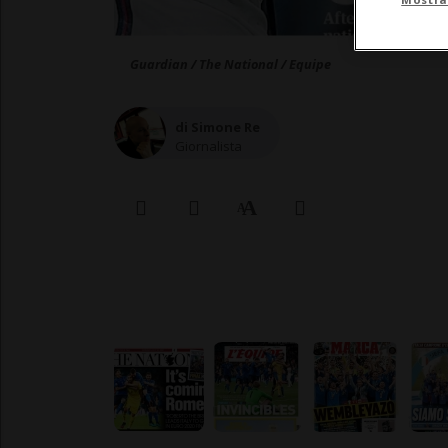
Guardian / The National / Equipe
di Simone Re
Giornalista