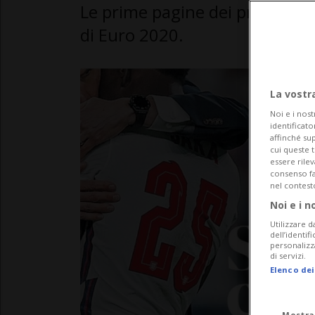
Le prime pagine dei principali g
di Euro 2020.
La vostr
Noi e i nost
identificato
affinché sup
cui queste 
essere rile
consenso fac
nel contest
Noi e i n
Utilizzare d
dell’identif
personalizz
di servizi.
Elenco dei
Mostra