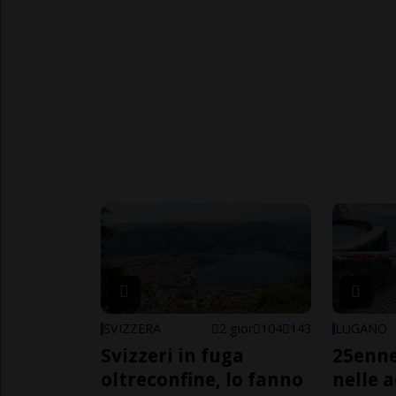
SVIZZERA
2 gior
104
143
LUGANO
Svizzeri in fuga
25enn
oltreconfine, lo fanno
nelle 