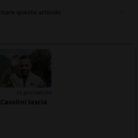
tare questo articolo
E
2 gior
160
394
Casolini lascia