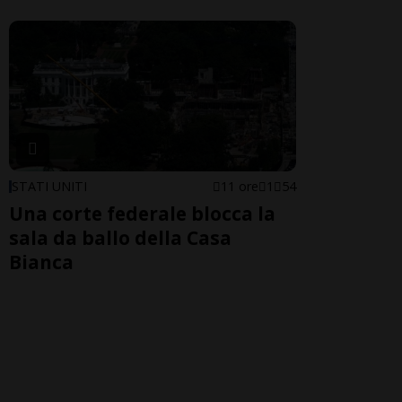
STATI UNITI
11 ore
1
54
Una corte federale blocca la
sala da ballo della Casa
Bianca