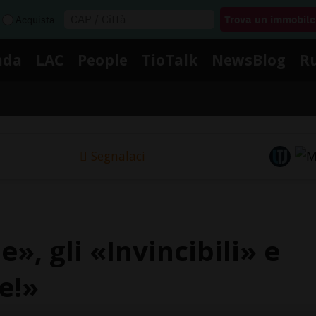
Acquista
nda
LAC
People
TioTalk
NewsBlog
R
Segnalaci
e», gli «Invincibili» e
e!»