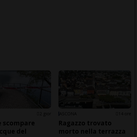
2 gior
ASCONA
14 ore
e scompare
Ragazzo trovato
acque del
morto nella terrazza