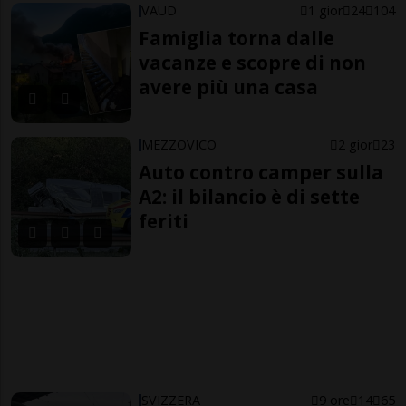
VAUD
1 gior
24
104
Famiglia torna dalle
vacanze e scopre di non
avere più una casa
MEZZOVICO
2 gior
23
Auto contro camper sulla
A2: il bilancio è di sette
feriti
SVIZZERA
9 ore
14
65