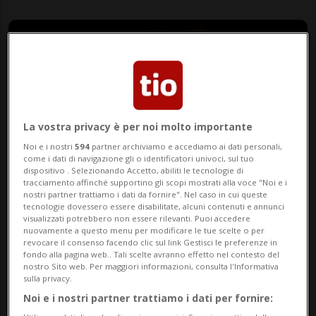
La vostra privacy è per noi molto importante
Noi e i nostri
594
partner archiviamo e accediamo ai dati personali,
come i dati di navigazione gli o identificatori univoci, sul tuo
dispositivo . Selezionando Accetto, abiliti le tecnologie di
tracciamento affinché supportino gli scopi mostrati alla voce "Noi e i
SONOHR.CH
nostri partner trattiamo i dati da fornire". Nel caso in cui queste
tecnologie dovessero essere disabilitate, alcuni contenuti e annunci
visualizzati potrebbero non essere rilevanti. Puoi accedere
nuovamente a questo menu per modificare le tue scelte o per
di Fabio Caironi
revocare il consenso facendo clic sul link Gestisci le preferenze in
Giornalista
fondo alla pagina web.. Tali scelte avranno effetto nel contesto del
nostro Sito web. Per maggiori informazioni, consulta l'Informativa
sulla privacy.
Noi e i nostri partner trattiamo i dati per fornire: