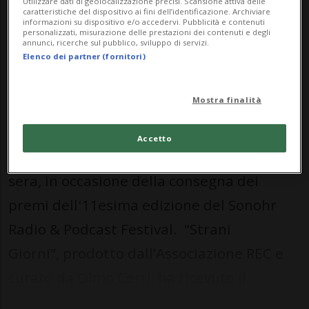
Utilizzare dati di geolocalizzazione precisi. Scansione attiva delle
caratteristiche del dispositivo ai fini dell’identificazione. Archiviare
01 mar 2021 - 20:00
informazioni su dispositivo e/o accedervi. Pubblicità e contenuti
personalizzati, misurazione delle prestazioni dei contenuti e degli
annunci, ricerche sul pubblico, sviluppo di servizi.
Elenco dei partner (fornitori)
Mostra finalità
Accetto
BERNA - Affermazione ticinese domenica
sera, in occasione della consegna dei
premi dell'11esima edizione del Sonohr
Radio & Podcast Festival. "Strani
Giorni", prodotto dall’Associazione REC e
curato da Olmo Cerri, ha ricevuto il ...