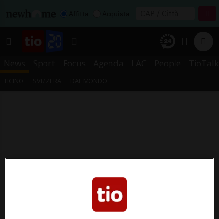
Affitta
Acquista
News
Sport
Focus
Agenda
LAC
People
TioTalk
TICINO
SVIZZERA
DAL MONDO