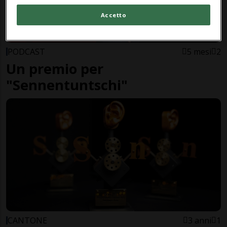
Accetto
PODCAST
5 mesi
2
Un premio per
"Sennentuntschi"
CANTONE
3 anni
1