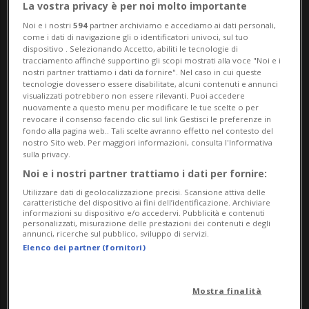
La vostra privacy è per noi molto importante
Noi e i nostri
594
partner archiviamo e accediamo ai dati personali,
come i dati di navigazione gli o identificatori univoci, sul tuo
dispositivo . Selezionando Accetto, abiliti le tecnologie di
tracciamento affinché supportino gli scopi mostrati alla voce "Noi e i
nostri partner trattiamo i dati da fornire". Nel caso in cui queste
tecnologie dovessero essere disabilitate, alcuni contenuti e annunci
visualizzati potrebbero non essere rilevanti. Puoi accedere
nuovamente a questo menu per modificare le tue scelte o per
Notizie su Sonohr
revocare il consenso facendo clic sul link Gestisci le preferenze in
fondo alla pagina web.. Tali scelte avranno effetto nel contesto del
nostro Sito web. Per maggiori informazioni, consulta l'Informativa
sulla privacy.
Segui le notizie e gli approfondimenti su
Noi e i nostri partner trattiamo i dati per fornire:
Sonohr.
Utilizzare dati di geolocalizzazione precisi. Scansione attiva delle
caratteristiche del dispositivo ai fini dell’identificazione. Archiviare
informazioni su dispositivo e/o accedervi. Pubblicità e contenuti
personalizzati, misurazione delle prestazioni dei contenuti e degli
annunci, ricerche sul pubblico, sviluppo di servizi.
Elenco dei partner (fornitori)
Mostra finalità